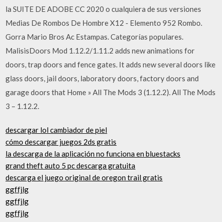
la SUITE DE ADOBE CC 2020 o cualquiera de sus versiones
Medias De Rombos De Hombre X12 - Elemento 952 Rombo.
Gorra Mario Bros Ac Estampas. Categorías populares.
MalisisDoors Mod 1.12.2/1.11.2 adds new animations for
doors, trap doors and fence gates. It adds new several doors like
glass doors, jail doors, laboratory doors, factory doors and
garage doors that Home » All The Mods 3 (1.12.2). All The Mods
3 – 1.12.2.
descargar lol cambiador de piel
cómo descargar juegos 2ds gratis
la descarga de la aplicación no funciona en bluestacks
grand theft auto 5 pc descarga gratuita
descarga el juego original de oregon trail gratis
ggffjlg
ggffjlg
ggffjlg