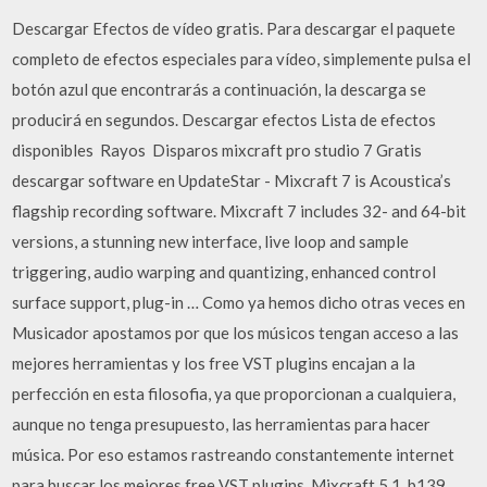
Descargar Efectos de vídeo gratis. Para descargar el paquete
completo de efectos especiales para vídeo, simplemente pulsa el
botón azul que encontrarás a continuación, la descarga se
producirá en segundos. Descargar efectos Lista de efectos
disponibles ️ Rayos ️ Disparos mixcraft pro studio 7 Gratis
descargar software en UpdateStar - Mixcraft 7 is Acoustica’s
flagship recording software. Mixcraft 7 includes 32- and 64-bit
versions, a stunning new interface, live loop and sample
triggering, audio warping and quantizing, enhanced control
surface support, plug-in … Como ya hemos dicho otras veces en
Musicador apostamos por que los músicos tengan acceso a las
mejores herramientas y los free VST plugins encajan a la
perfección en esta filosofia, ya que proporcionan a cualquiera,
aunque no tenga presupuesto, las herramientas para hacer
música. Por eso estamos rastreando constantemente internet
para buscar los mejores free VST plugins. Mixcraft 5.1_b139