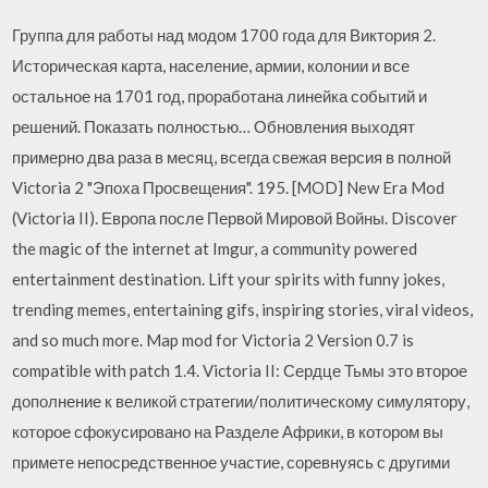
Группа для работы над модом 1700 года для Виктория 2.
Историческая карта, население, армии, колонии и все
остальное на 1701 год, проработана линейка событий и
решений. Показать полностью… Обновления выходят
примерно два раза в месяц, всегда свежая версия в полной
Victoria 2 "Эпоха Просвещения". 195. [MOD] New Era Mod
(Victoria II). Европа после Первой Мировой Войны. Discover
the magic of the internet at Imgur, a community powered
entertainment destination. Lift your spirits with funny jokes,
trending memes, entertaining gifs, inspiring stories, viral videos,
and so much more. Map mod for Victoria 2 Version 0.7 is
compatible with patch 1.4. Victoria II: Сердце Тьмы это второе
дополнение к великой стратегии/политическому симулятору,
которое сфокусировано на Разделе Африки, в котором вы
примете непосредственное участие, соревнуясь с другими