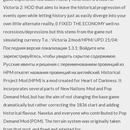
Victoria 2: HOD that aims to leave the historical progression of
events open while letting history just as easily diverge into your
own little alternate reality. (I FIXED THE ECONOMY well no
recessions/depressions but this stems from the game not
simulating currency Т.е. : Victoria 2/mod/HPM/ UPD 21/04:
Последняя версия локализации 1.3.1: Войдите или
зарегистрируйтесь, чтобы увидеть скрытое содержимое.
Русские ивенты и решения с переименованием провинций из
HPM откатят названия провинций на английский. Historical
Project Mod (HPM) is a mod created for Heart of Darkness. It
incorporates several parts of New Nations Mod and Pop
Demand Mod, but has the aim of not changing the base game
dramatically but rather correcting the 1836 start and adding
historical flavour. Naselus and everyone who contributed to Pop
Demand Mod (PDM). The terrain system was originally taken
from that mod, and fixed and adapted for