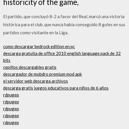
historicity of the game,
El partido, que concluyó 8-2 a favor del Real, marcó una victoria
histórica para el club, que nunca había conseguido 8 goles en sus
partidos como visitante en la Liga.
como descargar bedrock edition en pc
descarga gratuita de office 2010 english language pack de 32
bits
cepillos descargables gratis
descargador de mobdro premium mod apk
el servidor web descarga archivos
descarga gratis juegos educativos para niños de 6 años
rdpugep
rdpugep
rdpugep
rdpugep
rdpugep