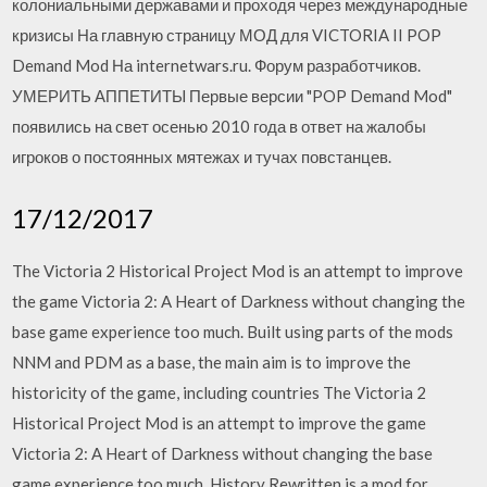
колониальными державами и проходя через международные
кризисы На главную страницу МОД для VICTORIA II POP
Demand Mod На internetwars.ru. Форум разработчиков.
УМЕРИТЬ АППЕТИТЫ Первые версии "POP Demand Mod"
появились на свет осенью 2010 года в ответ на жалобы
игроков о постоянных мятежах и тучах повстанцев.
17/12/2017
The Victoria 2 Historical Project Mod is an attempt to improve
the game Victoria 2: A Heart of Darkness without changing the
base game experience too much. Built using parts of the mods
NNM and PDM as a base, the main aim is to improve the
historicity of the game, including countries The Victoria 2
Historical Project Mod is an attempt to improve the game
Victoria 2: A Heart of Darkness without changing the base
game experience too much. History Rewritten is a mod for