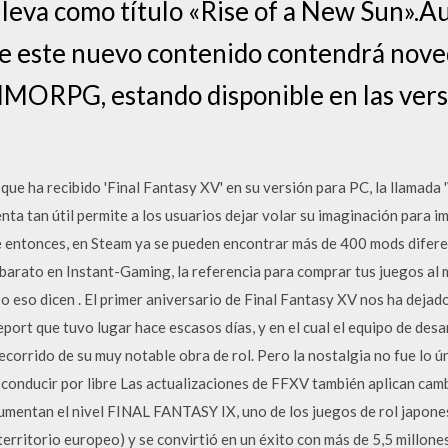
lleva como título «Rise of a New Sun».A
e este nuevo contenido contendrá noved
MORPG, estando disponible en las vers
que ha recibido 'Final Fantasy XV' en su versión para PC, la llamada 
ta tan útil permite a los usuarios dejar volar su imaginación para i
e entonces, en Steam ya se pueden encontrar más de 400 mods difere
rato en Instant-Gaming, la referencia para comprar tus juegos al 
 o eso dicen . El primer aniversario de Final Fantasy XV nos ha dejado
port que tuvo lugar hace escasos días, y en el cual el equipo de desa
corrido de su muy notable obra de rol. Pero la nostalgia no fue lo ún
conducir por libre Las actualizaciones de FFXV también aplican camb
aumentan el nivel FINAL FANTASY IX, uno de los juegos de rol japone
rritorio europeo) y se convirtió en un éxito con más de 5,5 millone