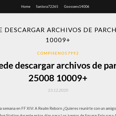
Home
Santora72265
Goossens14006
E DESCARGAR ARCHIVOS DE PARCH
10009+
COMPISENO57992
ede descargar archivos de p
25008 10009+
23.12.2020
ta semana en FF XIV: A Realm Reborn ¿Quieres reunirte con un amigo
 Mog Station durante estos días para Los juegos de Square Enix par