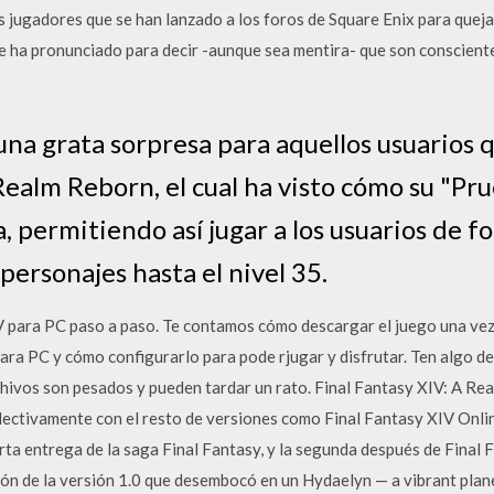
 jugadores que se han lanzado a los foros de Square Enix para quejar
e ha pronunciado para decir -aunque sea mentira- que son conscient
na grata sorpresa para aquellos usuarios 
Realm Reborn, el cual ha visto cómo su "Pr
a, permitiendo así jugar a los usuarios de f
personajes hasta el nivel 35.
 para PC paso a paso. Te contamos cómo descargar el juego una vez
para PC y cómo configurarlo para pode rjugar y disfrutar. Ten algo de
hivos son pesados y pueden tardar un rato. Final Fantasy XIV: A R
lectivamente con el resto de versiones como Final Fantasy XIV Onlin
rta entrega de la saga Final Fantasy, y la segunda después de Final 
 de la versión 1.0 que desembocó en un Hydaelyn — a vibrant planet