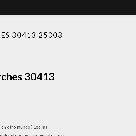
ES 30413 25008
arches 30413
 en otro mundo? Lee las
a Android son excesivamente caros