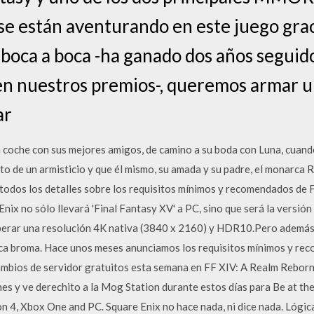
se están aventurando en este juego grac
boca a boca -ha ganado dos años seguido
en nuestros premios-, queremos armar 
ar
n coche con sus mejores amigos, de camino a su boda con Luna, cuand
xto de un armisticio y que él mismo, su amada y su padre, el monarca R
todos los detalles sobre los requisitos mínimos y recomendados de
nix no sólo llevará 'Final Fantasy XV' a PC, sino que será la versi
erar una resolución 4K nativa (3840 x 2160) y HDR10.Pero además,
oca broma. Hace unos meses anunciamos los requisitos mínimos y re
ambios de servidor gratuitos esta semana en FF XIV: A Realm Reborn
es y ve derechito a la Mog Station durante estos días para Be at the
n 4, Xbox One and PC. Square Enix no hace nada, ni dice nada. Lógic