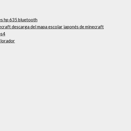
es hp 635 bluetooth
craft descarga del mapa escolar japonés de minecraft
ps4
plorador