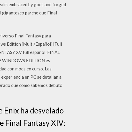
realm embraced by gods and forged
 al gigantesco parche que Final
universo Final Fantasy para
s Edition [Multi/Español] [Full
ANTASY XV full español, FINAL
 XV WINDOWS EDITION es
ad con mods en curso. Las
experiencia en PC se detallan a
sperado que como sabemos debutó
e Enix ha desvelado
de Final Fantasy XIV: