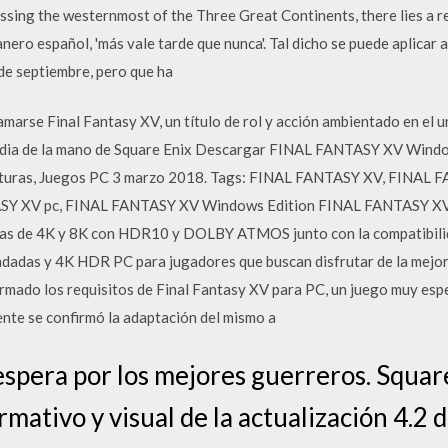
ssing the westernmost of the Three Great Continents, there lies a 
anero español, 'más vale tarde que nunca'. Tal dicho se puede aplicar
 de septiembre, pero que ha
lamarse Final Fantasy XV, un título de rol y acción ambientado en el 
adia de la mano de Square Enix Descargar FINAL FANTASY XV Window
turas, Juegos PC 3 marzo 2018. Tags: FINAL FANTASY XV, FINAL F
SY XV pc, FINAL FANTASY XV Windows Edition FINAL FANTASY
vas de 4K y 8K con HDR10 y DOLBY ATMOS junto con la compatibilid
dadas y 4K HDR PC para jugadores que buscan disfrutar de la mejor 
firmado los requisitos de Final Fantasy XV para PC, un juego muy e
nte se confirmó la adaptación del mismo a
spera por los mejores guerreros. Squar
mativo y visual de la actualización 4.2 