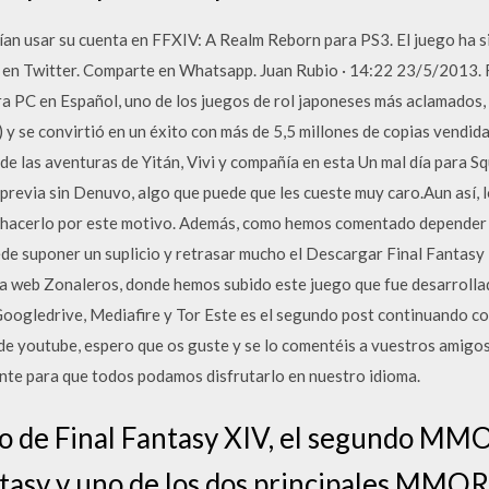
an usar su cuenta en FFXIV: A Realm Reborn para PS3. El juego ha s
en Twitter. Comparte en Whatsapp. Juan Rubio · 14:22 23/5/201
PC en Español, uno de los juegos de rol japoneses más aclamados, 
y se convirtió en un éxito con más de 5,5 millones de copias vendid
de las aventuras de Yitán, Vivi y compañía en esta Un mal día para S
n previa sin Denuvo, algo que puede que les cueste muy caro.Aun así,
 hacerlo por este motivo. Además, como hemos comentado depender 
e suponer un suplicio y retrasar mucho el Descargar Final Fantasy I
a web Zonaleros, donde hemos subido este juego que fue desarrollad
ogledrive, Mediafire y Tor Este es el segundo post continuando con l
de youtube, espero que os guste y se lo comentéis a vuestros amigos
ente para que todos podamos disfrutarlo en nuestro idioma.
o de Final Fantasy XIV, el segundo MM
ntasy y uno de los dos principales MMO