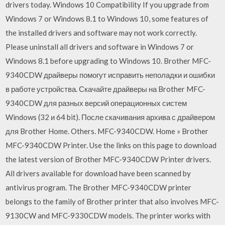
drivers today. Windows 10 Compatibility If you upgrade from
Windows 7 or Windows 8.1 to Windows 10, some features of
the installed drivers and software may not work correctly.
Please uninstall all drivers and software in Windows 7 or
Windows 8.1 before upgrading to Windows 10. Brother MFC-
9340CDW драйверы помогут исправить неполадки и ошибки
в работе устройства. Скачайте драйверы на Brother MFC-
9340CDW для разных версий операционных систем
Windows (32 и 64 bit). После скачивания архива с драйвером
для Brother Home. Others. MFC-9340CDW. Home » Brother
MFC-9340CDW Printer. Use the links on this page to download
the latest version of Brother MFC-9340CDW Printer drivers.
All drivers available for download have been scanned by
antivirus program. The Brother MFC-9340CDW printer
belongs to the family of Brother printer that also involves MFC-
9130CW and MFC-9330CDW models. The printer works with