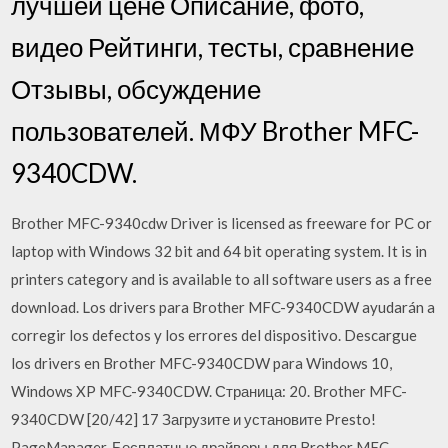
лучшей цене Описание, фото,
видео Рейтинги, тесты, сравнение
Отзывы, обсуждение
пользователей. МФУ Brother MFC-
9340CDW.
Brother MFC-9340cdw Driver is licensed as freeware for PC or
laptop with Windows 32 bit and 64 bit operating system. It is in
printers category and is available to all software users as a free
download. Los drivers para Brother MFC-9340CDW ayudarán a
corregir los defectos y los errores del dispositivo. Descargue
los drivers en Brother MFC-9340CDW para Windows 10,
Windows XP MFC-9340CDW. Страница: 20. Brother MFC-
9340CDW [20/42] 17 Загрузите и установите Presto!
PageManager. Бесплатные драйверы для Brother MFC-