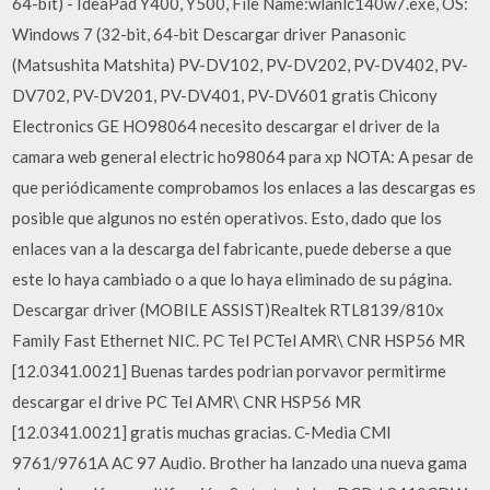
64-bit) - IdeaPad Y400, Y500, File Name:wlanlc140w7.exe, OS:
Windows 7 (32-bit, 64-bit Descargar driver Panasonic
(Matsushita Matshita) PV-DV102, PV-DV202, PV-DV402, PV-
DV702, PV-DV201, PV-DV401, PV-DV601 gratis Chicony
Electronics GE HO98064 necesito descargar el driver de la
camara web general electric ho98064 para xp NOTA: A pesar de
que periódicamente comprobamos los enlaces a las descargas es
posible que algunos no estén operativos. Esto, dado que los
enlaces van a la descarga del fabricante, puede deberse a que
este lo haya cambiado o a que lo haya eliminado de su página.
Descargar driver (MOBILE ASSIST)Realtek RTL8139/810x
Family Fast Ethernet NIC. PC Tel PCTel AMR\ CNR HSP56 MR
[12.0341.0021] Buenas tardes podrian porvavor permitirme
descargar el drive PC Tel AMR\ CNR HSP56 MR
[12.0341.0021] gratis muchas gracias. C-Media CMI
9761/9761A AC 97 Audio. Brother ha lanzado una nueva gama