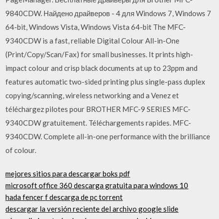
9840CDW. Найдено драйверов - 4 для Windows 7, Windows 7
64-bit, Windows Vista, Windows Vista 64-bit The MFC-
9340CDW is a fast, reliable Digital Colour All-in-One
(Print/Copy/Scan/Fax) for small businesses. It prints high-
impact colour and crisp black documents at up to 23ppm and
features automatic two-sided printing plus single-pass duplex
copying/scanning, wireless networking and a Venez et
téléchargez pilotes pour BROTHER MFC-9 SERIES MFC-
9340CDW gratuitement. Téléchargements rapides. MFC-
9340CDW. Complete all-in-one performance with the brilliance
of colour.
mejores sitios para descargar boks pdf
microsoft office 360 ​​descarga gratuita para windows 10
hada fencer f descarga de pc torrent
descargar la versión reciente del archivo google slide