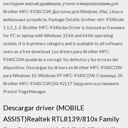
последних версий драйверов, утилит и микропрограмм для
Brother MFC-9330CDW. Доступно для Windows, Mac, Linux и
мобильных устройств. Package Details: brother-mfc-9340cdw
1.1.2_1-2. Brother MFC-9340cdw Driver is licensed as freeware
for PC or laptop with Windows 32 bit and 64 bit operating
system. It is in printers category and is available to all software
users as a free download. Los drivers para Brother MFC-
9340CDW ayudarán a corregir los defectos y los errores del
dispositivo. Descargue los drivers en Brother MFC-9340CDW
para Windows 10, Windows XP MFC-9340CDW. Страница: 20.
Brother MFC-9340CDW [20/42] 17 Загрузите и установите
Presto! PageManager.
Descargar driver (MOBILE
ASSIST)Realtek RTL8139/810x Family