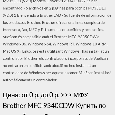
M935DLU (V2.0) Modem Driver v.12.0341.0027 Se han
encontrado - 6 archivos en 2 páginas para pcchips M935DLU
(V2.0) 1 Bienvenido a BrotherLAD - Su fuente de información de
los productos Brother. Brother ofrece una línea completa de
impresora, fax, MFC y P-touch de consumibles y accesorios.
VueScan és compatible amb el Brother MFC-9335CDW a
Windows x86, Windows x64, Windows RT, Windows 10 ARM,
Mac OS X i Linux. Si s'està utilitzant Windows i has instal·lat un
controlador Brother, els controladors incorporats de VueScan
no entraran en conflicte amb això.Si no heu instal·lat un
controlador de Windows per aquest escàner, VueScan instal·larà
automàticament un controlador.
Цена: от 0 р. до 0 р. >>> МФУ
Brother MFC-9340CDW Купить по