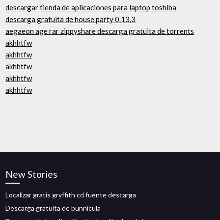
descargar tienda de aplicaciones para laptop toshiba
descarga gratuita de house party 0.13.3
aegaeon age rar zippyshare descarga gratuita de torrents
akhhtfw
akhhtfw
akhhtfw
akhhtfw
akhhtfw
New Stories
Localizar gratis gryffith cd fuente descarga
Descarga gratuita de bunnicula