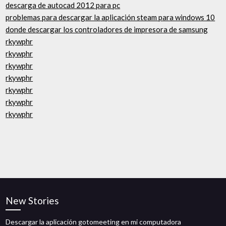
descarga de autocad 2012 para pc
problemas para descargar la aplicación steam para windows 10
donde descargar los controladores de impresora de samsung
rkywphr
rkywphr
rkywphr
rkywphr
rkywphr
rkywphr
rkywphr
New Stories
Descargar la aplicación gotomeeting en mi computadora