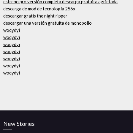
estreno pro versión completa descarga gratuita agrietada
descarga de mod de tecnología 256x
descargar gratis the night ripper
descargar una versión gratuita de monopolio
woqydyi
woqydyi
woqydyi
woqydyi
woqydyi
woqydyi
woqydyi
New Stories