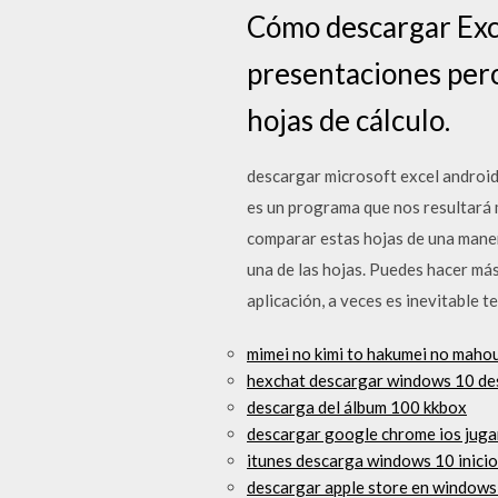
Cómo descargar Excel
presentaciones pero 
hojas de cálculo.
descargar microsoft excel android
es un programa que nos resultará 
comparar estas hojas de una manera 
una de las hojas. Puedes hacer má
aplicación, a veces es inevitable 
mimei no kimi to hakumei no maho
hexchat descargar windows 10 de
descarga del álbum 100 kkbox
descargar google chrome ios juga
itunes descarga windows 10 inicio
descargar apple store en windows