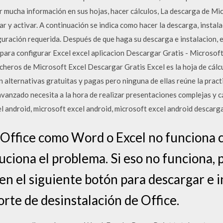
ar mucha información en sus hojas, hacer cálculos, La descarga de Mi
r y activar. A continuación se indica como hacer la descarga, instalac
iguración requerida. Después de que haga su descarga e instalacion, 
uí para configurar Excel excel aplicacion Descargar Gratis - Microso
ficheros de Microsoft Excel Descargar Gratis Excel es la hoja de cál
n alternativas gratuitas y pagas pero ninguna de ellas reúne la pract
avanzado necesita a la hora de realizar presentaciones complejas y 
l android, microsoft excel android, microsoft excel android descarga
e Office como Word o Excel no funciona 
luciona el problema. Si eso no funciona,
 en el siguiente botón para descargar e i
rte de desinstalación de Office.