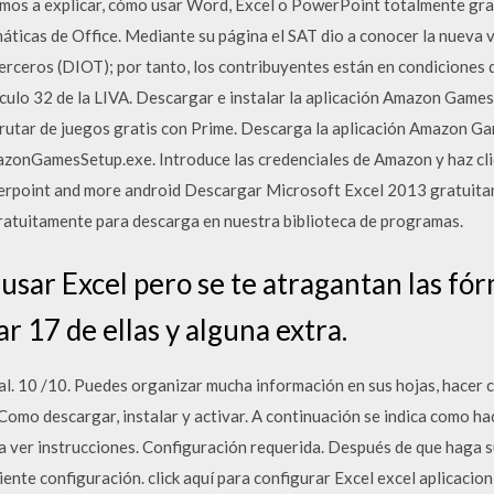
amos a explicar, cómo usar Word, Excel o PowerPoint totalmente gra
imáticas de Office. Mediante su página el SAT dio a conocer la nueva 
rceros (DIOT); por tanto, los contribuyentes están en condiciones d
tículo 32 de la LIVA. Descargar e instalar la aplicación Amazon Games
utar de juegos gratis con Prime. Descarga la aplicación Amazon Game
azonGamesSetup.exe. Introduce las credenciales de Amazon y haz clic
owerpoint and more android Descargar Microsoft Excel 2013 gratuit
ratuitamente para descarga en nuestra biblioteca de programas.
usar Excel pero se te atragantan las fór
 17 de ellas y alguna extra.
al. 10 /10. Puedes organizar mucha información en sus hojas, hacer 
Como descargar, instalar y activar. A continuación se indica como hac
ara ver instrucciones. Configuración requerida. Después de que haga s
ente configuración. click aquí para configurar Excel excel aplicacio