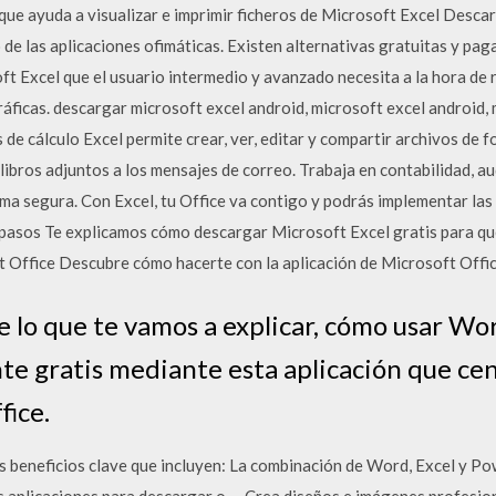
ue ayuda a visualizar e imprimir ficheros de Microsoft Excel Descarg
 de las aplicaciones ofimáticas. Existen alternativas gratuitas y pag
oft Excel que el usuario intermedio y avanzado necesita a la hora de
áficas. descargar microsoft excel android, microsoft excel android,
s de cálculo Excel permite crear, ver, editar y compartir archivos de f
 libros adjuntos a los mensajes de correo. Trabaja en contabilidad, aud
orma segura. Con Excel, tu Office va contigo y podrás implementar l
 pasos Te explicamos cómo descargar Microsoft Excel gratis para que
 Office Descubre cómo hacerte con la aplicación de Microsoft Offic
 lo que te vamos a explicar, cómo usar Wor
 gratis mediante esta aplicación que centr
fice.
os beneficios clave que incluyen: La combinación de Word, Excel y 
os aplicaciones para descargar o … Crea diseños e imágenes profesi