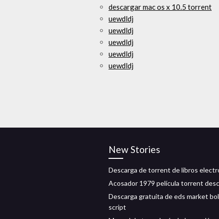
descargar mac os x 10.5 torrent
uewdldj
uewdldj
uewdldj
uewdldj
uewdldj
New Stories
Descarga de torrent de libros elect
Acosador 1979 película torrent des
Descarga gratuita de eds market bo
script