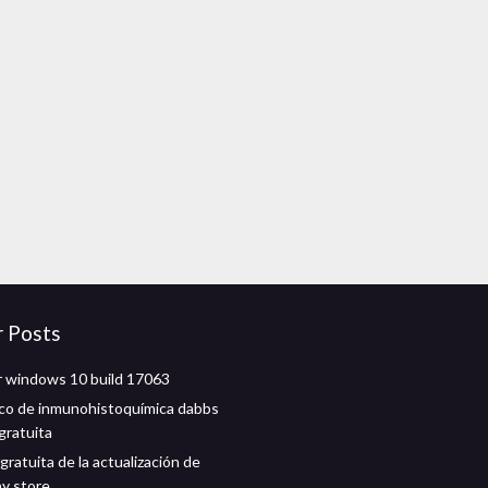
r Posts
 windows 10 build 17063
co de inmunohistoquímica dabbs
gratuita
ratuita de la actualización de
ay store