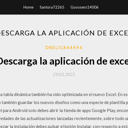
Home
Santora72265
Goossens14006
ESCARGA LA APLICACIÓN DE EXC
DRELICK44496
Descarga la aplicación de exce
29.01.2021
la tabla dinámica también ha sido optimizada en el nuevo Excel. En es
no también guardar los nuevos diseños como una especie de plantilla
l para Android solo debes abrir la tienda de apps Google Play, encon
novedades de las actualizaciones lanzadas recientemente, sobre todo
ezar la instalación debes pulsar el botón instalar, con respecto a es