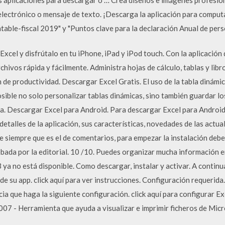
 electrónico o mensaje de texto. ¡Descarga la aplicación para comp
table-fiscal 2019" y "Puntos clave para la declaración Anual de person
el y disfrútalo en tu iPhone, iPad y iPod touch. ‎Con la aplicación 
rchivos rápida y fácilmente. Administra hojas de cálculo, tablas y lib
n de productividad. Descargar Excel Gratis. El uso de la tabla dinámi
osible no solo personalizar tablas dinámicas, sino también guardar 
a. Descargar Excel para Android. Para descargar Excel para Android 
talles de la aplicación, sus características, novedades de las actu
siempre que es el de comentarios, para empezar la instalación debes
bada por la editorial. 10 /10. Puedes organizar mucha información en
a no está disponible. Como descargar, instalar y activar. A continu
 de su app. click aquí para ver instrucciones. Configuración requeri
cia que haga la siguiente configuración. click aquí para configurar E
007 - Herramienta que ayuda a visualizar e imprimir ficheros de Mic