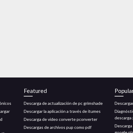
Featured
Popula
rónicos
Descarga de actualización de pc grimshade
Descargar
cargar
Descargar la aplicación a través de itumes
Diagnósti
descarga 
ld
Descarga de video converte pconverter
Descarga g
Descargas de archivos pup como pdf
google pl