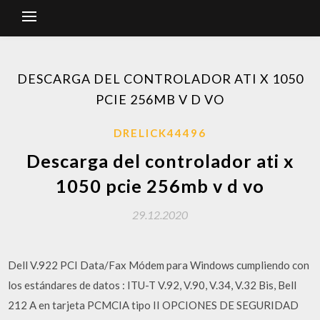
DESCARGA DEL CONTROLADOR ATI X 1050
PCIE 256MB V D VO
DRELICK44496
Descarga del controlador ati x
1050 pcie 256mb v d vo
29.12.2020
Dell V.922 PCI Data/Fax Módem para Windows cumpliendo con
los estándares de datos : ITU-T V.92, V.90, V.34, V.32 Bis, Bell
212 A en tarjeta PCMCIA tipo II OPCIONES DE SEGURIDAD