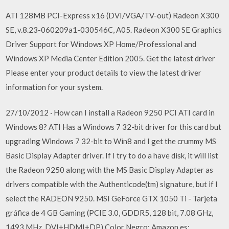
ATI 128MB PCI-Express x16 (DVI/VGA/TV-out) Radeon X300
SE, v.8.23-060209a1-030546C, A05. Radeon X300 SE Graphics
Driver Support for Windows XP Home/Professional and
Windows XP Media Center Edition 2005. Get the latest driver
Please enter your product details to view the latest driver
information for your system.
27/10/2012 · How can I install a Radeon 9250 PCI ATI card in
Windows 8? ATI Has a Windows 7 32-bit driver for this card but
upgrading Windows 7 32-bit to Win8 and I get the crummy MS
Basic Display Adapter driver. If I try to do a have disk, it will list
the Radeon 9250 along with the MS Basic Display Adapter as
drivers compatible with the Authenticode(tm) signature, but if I
select the RADEON 9250. MSI GeForce GTX 1050 Ti - Tarjeta
gráfica de 4 GB Gaming (PCIE 3.0, GDDR5, 128 bit, 7.08 GHz,
1493 MHz, DVI+HDMI+DP) Color Negro: Amazon.es: