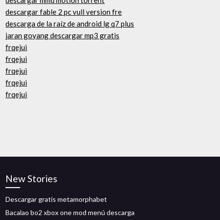
descargar mmd motion torrent
descargar fable 2 pc vull version fre
descarga de la raíz de android lg q7 plus
jaran goyang descargar mp3 gratis
frqejui
frqejui
frqejui
frqejui
frqejui
New Stories
Descargar gratis metamorphabet
Bacalao bo2 xbox one mod menú descarga