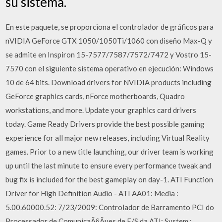
su sistema.
En este paquete, se proporciona el controlador de gráficos para
nVIDIA GeForce GTX 1050/1050Ti/1060 con diseño Max-Q y
se admite en Inspiron 15-7577/7587/7572/7472 y Vostro 15-
7570 con el siguiente sistema operativo en ejecución: Windows
10 de 64 bits. Download drivers for NVIDIA products including
GeForce graphics cards, nForce motherboards, Quadro
workstations, and more. Update your graphics card drivers
today. Game Ready Drivers provide the best possible gaming
experience for all major new releases, including Virtual Reality
games. Prior to a new title launching, our driver team is working
up until the last minute to ensure every performance tweak and
bug fix is included for the best gameplay on day-1. ATI Function
Driver for High Definition Audio - ATI AA01: Media :
5.00.60000.52: 7/23/2009: Controlador de Barramento PCI do
Processador de ComunicaÃ§Ãµes de E/S da ATI: System :