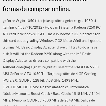
forma de comprar online.
geforce ® gtx 1050 ti tarjetas gráficas geforce gtx 1050 ti
gaming x 4g 27/10/2012 · How can I install a Radeon 9250 PCI
ATI card in Windows 8? ATI Has a Windows 7 32-bit driver for
this card but upgrading Windows 7 32-bit to Win8 and I get the
crummy MS Basic Display Adapter driver. If I try to do a have
disk, it will list the Radeon 9250 along with the MS Basic
Display Adapter as drivers compatible with the
Authenticode(tm) signature, but if I select the RADEON 9250.
MSI GeForce GTX 1050 Ti - Tarjeta gráfica de 4 GB Gaming
(PCIE 3.0, GDDR5, 128 bit, 7.08 GHz, 1493 MHz,
DVI+HDMI+DP) Color Negro: Amazon.es: Informática
Núcleo/Memoria. Boost Clock / Base Clock; 1518 MHz / 1404
MHz; Memoria GDDR5 / 7000 MHz de 2048 MB; Salida de