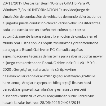
20/11/2019 Descargar BeamNG.drive GRATIS Para PC
Windows 7, 8 y 10 INFORMACIÓN Es un videojuego de
simulación de conducción de vehículos de mundo abierto, donde
el jugador puede conducir o chocar varios vehículos diferentes,
cada uno cuenta con un diseño meticuloso que recrea
automáticamente la sensación y la emoción de conducir en el
mundo real. Estos son los requisitos mínimos y recomendados
para jugar a BeamNG.drive en PC. Consulta aquí las
especificaciones técnicas del sistema para saber si podrás mover
el juego en tu ordenador. BeamNG drive İndir Full v0.19.0.0 –
2020 : Gerçekçi orjinal araçlar ile sürüş keyfine
başlayın.Yollar,caddeler,araziler geçeği aratmayan grafik ile
hazırlanmış. Araçların çarpış anı bile gerçeği ile aynı hissi
verecek.Yarışmaya hazır olun.Yarış esnasın da gerçeği
hissederek şiddetli ve öfkeli araç kullanan sürücüleri büyük
hasarlı kazalar bekliyor. 28/05/2015 24/03/2019