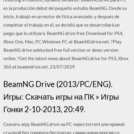
es la producción debut del pequeño estudio BeamNG. Desde su
inicio, trabajó en un motor de física avanzado, y después de
completar el trabajo en él, se decidió que se desarrollará un
juego que lo utilizará. BeamNG drive free Download for PS4,
Xbox One, Mac, PC Windows PC at BeamNGdrive.net. ?Play
BeamNG drive unblocked free full version or demo version
online. ?Get the latest news about BeamNG.drive for PS3, Xbox
360 at beamndrive.net. 23/07/2019
BeamNG Drive (2013/PC/ENG).
Игры: Скачать игры на ПК » Игры
Гонки 2-10-2013, 20:49.
Скачать игру BeamNG.drive на PC через torrent или прямой
ссылкой без торрента бесплатно, самая новая версия со