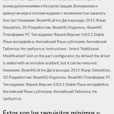
всеми дополнениями и без регистрации. Взломанная и
крякнутая игра в полном издании с возможностью закачать
быстро! Название: BeamNG.drive Дата выхода: 2015 Жанр:
Simulation, 3D Разработчик: BeamNG Издатель: BeamNG
Платформа: PC Тип издания: Repack Версия: 0.8.0.1 Stable
Язык интерфейса: Английский Язык субтитров: Английский
Таблетка: Не требуется. Instructions : Select "Additional
Modification" slot on the part configurator, by default the driver
is added with an invisible seatbelt, but it can be removed.
Название: BeamNG.drive Дата выхода: 2015 Жанр: Simulation,
3D Разработчик: BeamNG Издатель: BeamNG Платформа: PC
Тип издания: Repack Версия: 0.8.0.1 Stable Язык интерфейса:
Английский Язык субтитров: Английский Таблетка: Не
требуется.
Estos son los requisitos mínimos y