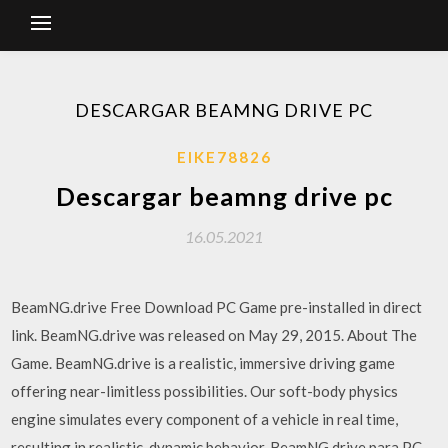
DESCARGAR BEAMNG DRIVE PC
EIKE78826
Descargar beamng drive pc
16.05.2021
BeamNG.drive Free Download PC Game pre-installed in direct
link. BeamNG.drive was released on May 29, 2015. About The
Game. BeamNG.drive is a realistic, immersive driving game
offering near-limitless possibilities. Our soft-body physics
engine simulates every component of a vehicle in real time,
resulting in realistic, dynamic behavior. BeamNG.drive para PC