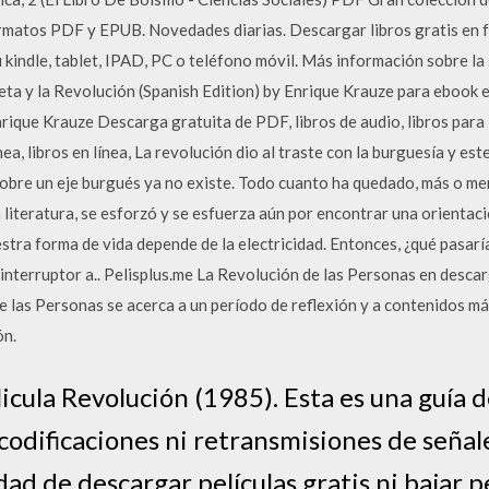
rmatos PDF y EPUB. Novedades diarias. Descargar libros gratis e
kindle, tablet, IPAD, PC o teléfono móvil. Más información sobre la s
ta y la Revolución (Spanish Edition) by Enrique Krauze para ebook e
rique Krauze Descarga gratuita de PDF, libros de audio, libros para le
nea, libros en línea, La revolución dio al traste con la burguesía y es
 sobre un eje burgués ya no existe. Todo cuanto ha quedado, más o men
a literatura, se esforzó y se esfuerza aún por encontrar una orientac
tra forma de vida depende de la electricidad. Entonces, ¿qué pasarí
 interruptor a.. Pelisplus.me La Revolución de las Personas en desca
de las Personas se acerca a un período de reflexión y a contenidos m
ón.
licula Revolución (1985). Esta es una guía d
 codificaciones ni retransmisiones de señale
ad de descargar películas gratis ni bajar pe