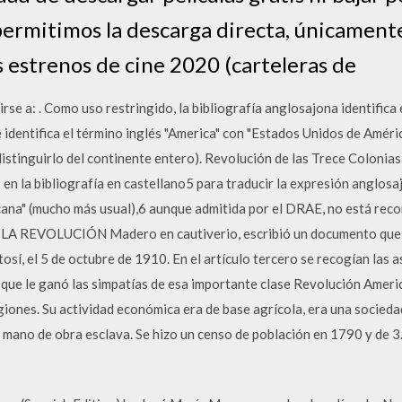
permitimos la descarga directa, únicamen
 estrenos de cine 2020 (carteleras de
se a: . Como uso restringido, la bibliografía anglosajona identifica
 identifica el término inglés "America" con "Estados Unidos de Améric
distinguirlo del continente entero). Revolución de las Trece Colonia
 en la bibliografía en castellano5 para traducir la expresión anglo
ana" (mucho más usual),6 aunque admitida por el DRAE, no está reco
LA REVOLUCIÓN Madero en cautiverio, escribió un documento que se
tosí, el 5 de octubre de 1910. En el artículo tercero se recogían las
 lo que le ganó las simpatías de esa importante clase Revolución Am
igiones. Su actividad económica era de base agrícola, era una socied
 mano de obra esclava. Se hizo un censo de población en 1790 y de 