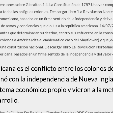
tensiones sobre Gibraltar. 1.4. La Constitución de 1787 Una vez conq
a todas las antiguas colonias. Descargar libro "La Revolución Nor
eamericana, basados en un firme sentido de la independencia y del va
 de armas y conciencias que dio luz a la república americana. 14/07
iantes que determinaran su destino, centró sus esfuerzos en la conso
 colonos a América (cita el emblemático caso del Mayflower) y que, d
e una constitución nacional. Descargar libro La Revolución Norteam
ricana, basados en un firme sentido de la independencia y del valor
cana es el conflicto entre los colonos d
nó con la independencia de Nueva Inglat
stema económico propio y vieron a la m
rrollo.
, 2 (El Libro De Bolsillo - Ciencias Sociales) PDF Gran colección d