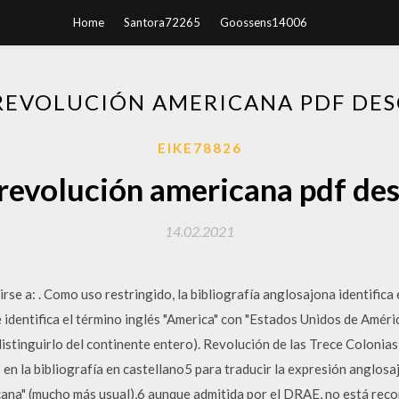
Home
Santora72265
Goossens14006
 REVOLUCIÓN AMERICANA PDF DE
EIKE78826
 revolución americana pdf de
14.02.2021
se a: . Como uso restringido, la bibliografía anglosajona identifica
 identifica el término inglés "America" con "Estados Unidos de Améric
distinguirlo del continente entero). Revolución de las Trece Colonia
 en la bibliografía en castellano5 para traducir la expresión anglo
ana" (mucho más usual),6 aunque admitida por el DRAE, no está reco