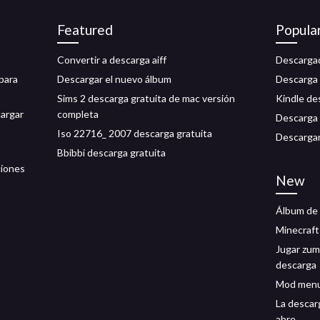
Featured
Popula
Convertir a descarga aiff
Descargad
para
Descargar el nuevo álbum
Descarga 
Sims 2 descarga gratuita de mac versión
Kindle de
cargar
completa
Descarga 
Iso 22716_ 2007 descarga gratuita
Descargar 
Bbibbi descarga gratuita
ciones
New
Álbum de 
Minecraft
Jugar zum
descarga
Mod menu 
La descar
abre