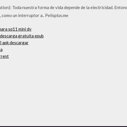
tion): Toda nuestra forma de vida depende de la electricidad. Enton
, como un interruptor a.. Pelisplus.me
mara sq11 mini dv
f descarga gratuita epub
 0 apk descargar
sa
rrent