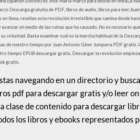
na (Spanish Edition) by José María Marco para ebook en líneaLa N
co Descarga gratuita de PDF, libros de audio, libros para leer, bueno
ros en línea, reseñas esta revolución irresistible que camina desde hac
y avanzar en medio de las ruinas que ha causado. No es necesario qu
 su voluntad. Basta examinar cuál es la marcha habitual de la Descar
nas de nuestro tiempo por Juan Antonio Giner Junquera PDF gratis. l
tro tiempo EPUB descargar gratis. Descargar la revolución empieza 
ok gratis.
stas navegando en un directorio y busca
os pdf para descargar gratis y/o leer on
 clase de contenido para descargar libro
 Todos los libros y ebooks representados