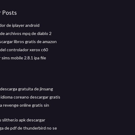
r Posts
or de iplayer android
de archivos mpq de diablo 2
scargar libros gratis de amazon
del controlador xerox c60
sims mobile 2.8.1 ipa file
descarga gratuita de jinsang
 idioma coreano descargar gratis
a revenge online gratis sin
slither.io apk descargar
ga de pdf de thunderbird no se