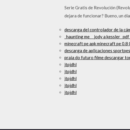
Serie Gratis de Revolución (Revolu
dejara de funcionar? Bueno, un día
descarga del controlador de la cá
_haunting me_ _jody a kessler_ pd
minecraft pe apk minecraft pe 0.8
descarga de aplicaciones sportpe
praia do futuro filme descargar to
jtpjdhl
jtpjdhl
jtpjdhl
jtpjdhl
jtpjdhl