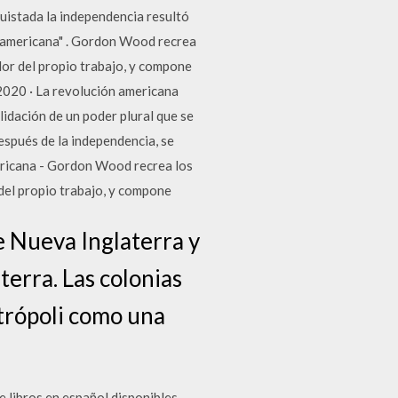
uistada la independencia resultó
teamericana" . Gordon Wood recrea
lor del propio trabajo, y compone
/2020 · La revolución americana
lidación de un poder plural que se
espués de la independencia, se
ericana - Gordon Wood recrea los
 del propio trabajo, y compone
e Nueva Inglaterra y
erra. Las colonias
etrópoli como una
e libros en español disponibles