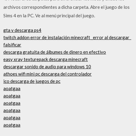
archivos correspondientes a dicha carpeta. Abre el juego de los
Sims 4 en la PC. Ve al menú principal del juego.
gta v descarga ps4
twitch addon error de instalación minecraft _error al descargar_
falsificar
descarga gratuita de álbumes de dinero en efectivo
easy xray texturepack descarga minecraft
descargar sonido de audio para windows 10
athoes wifi mini pc descarga del controlador
ico descarga de juegos de pc
aoatgaa
aoatgaa
aoatgaa
aoatgaa
aoatgaa
aoatgaa