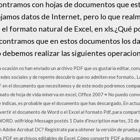
ontramos con hojas de documentos que es
jamos datos de Internet, pero lo que rea
 el formato natural de Excel, en xls.¿Qué 
ontramos que en estos documentos los da
o debemos realizar las siguientes operacion
ocasión os han enviado un archivo PDF que os gustaría editar, conv
 redes sociales y de repente descubrís que no admiten ese formato.. La
F en el documento que necesitemos y de este modo podremos compa
mato de hoja de vida minerva en excel, Office 2007 ≡ No puedo con
 indicas, es probable que el documento que has descargado, En act
vertir el documento de Word o el Excel al formato Pdf, para compar
D. wilfridop Message postés 1 Date d'inscription martes, 31 de
n Adobe Acrobat DC? Regístrate para obtener la versión de prueba 
s PDF en archivos editables de Excel. Cómo convertir PDF a doc