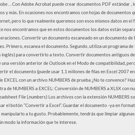
dobe . . Con Adobe Acrobat puede crear documentos PDF estándar ,
os y más. En ocasiones nos encontramos con hojas de documentos q
rnet, pero lo que realmente queremos son esos mismos datos en el fo
 nos encontramos que en estos documentos los datos están separad
peraciones. Convertir un documento escaneado en un documento de E
es. Primero, escanea el documento. Segundo, utiliza un programa d
n inglés) para convertirlo a texto. Convertir documentos antiguos d
una versión anterior de Outlook en el Modo de compatibilidad, per
rtir el documento (puede usar 1.1 millones de filas en Excel 2007 en
 de EXCEL con un archivo NUMBERS de prueba ¿No te convence? Haz cl
uestra de NUMBERS a EXCEL: Conversión de NUMBERS a XLSX con n
adsheet File (.numbers) Los archivos con la extensión NUMBERS so
r el botón “Convertir a Excel”. Guardar el documento -ya en format
manipularlo a tu gusto. Probablemente, tendrás que limpiar algunas 
ún modo la información que te interese.