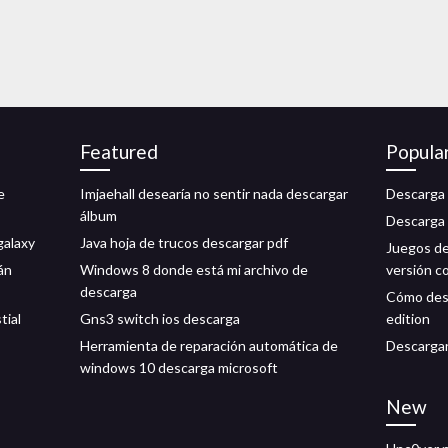
Featured
Popula
e
Imjaehall desearía no sentir nada descargar
Descarga 
álbum
Descarga
galaxy
Java hoja de trucos descargar pdf
Juegos de
án
Windows 8 donde está mi archivo de
versión c
descarga
Cómo desc
tial
Gns3 switch ios descarga
edition
Herramienta de reparación automática de
Descargar
windows 10 descarga microsoft
New