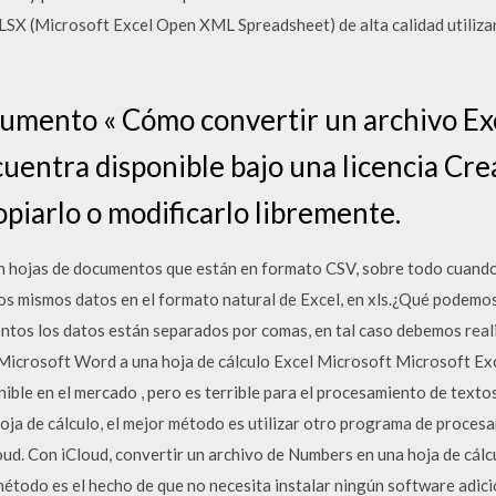
X (Microsoft Excel Open XML Spreadsheet) de alta calidad utiliza
cumento « Cómo convertir un archivo Ex
uentra disponible bajo una licencia Cre
iarlo o modificarlo libremente.
 hojas de documentos que están en formato CSV, sobre todo cuando
os mismos datos en el formato natural de Excel, en xls.¿Qué podem
os los datos están separados por comas, en tal caso debemos reali
crosoft Word a una hoja de cálculo Excel Microsoft Microsoft Exce
ible en el mercado , pero es terrible para el procesamiento de textos 
oja de cálculo, el mejor método es utilizar otro programa de proce
ud. Con iCloud, convertir un archivo de Numbers en una hoja de cálcu
étodo es el hecho de que no necesita instalar ningún software adici