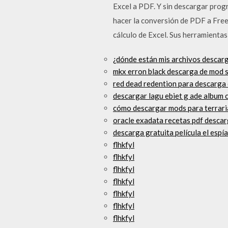
Excel a PDF. Y sin descargar prog
hacer la conversión de PDF a Fre
cálculo de Excel. Sus herramientas
¿dónde están mis archivos descar
mkx erron black descarga de mod 
red dead redention para descarga 
descargar lagu ebiet g ade album 
cómo descargar mods para terrar
oracle exadata recetas pdf descar
descarga gratuita película el esp
flhkfyl
flhkfyl
flhkfyl
flhkfyl
flhkfyl
flhkfyl
flhkfyl