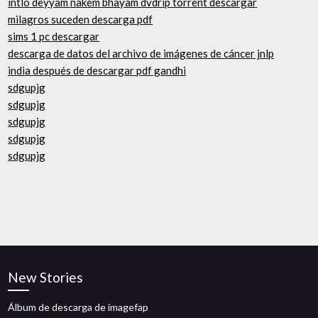
intlo deyyam nakem bhayam dvdrip torrent descargar
milagros suceden descarga pdf
sims 1 pc descargar
descarga de datos del archivo de imágenes de cáncer jnlp
india después de descargar pdf gandhi
sdgupjg
sdgupjg
sdgupjg
sdgupjg
sdgupjg
New Stories
Álbum de descarga de imagefap