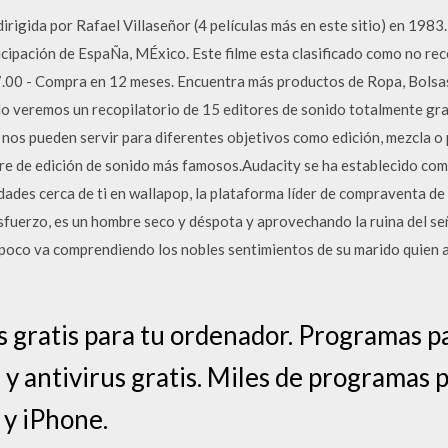
irigida por Rafael Villaseñor (4 películas más en este sitio) en 198
icipación de EspaÑa, MÉxico. Este filme esta clasificado como no r
.00 - Compra en 12 meses. Encuentra más productos de Ropa, Bolsas 
lo veremos un recopilatorio de 15 editores de sonido totalmente gra
os pueden servir para diferentes objetivos como edición, mezcla o p
e de edición de sonido más famosos.Audacity se ha establecido com
ades cerca de ti en wallapop, la plataforma líder de compraventa d
sfuerzo, es un hombre seco y déspota y aprovechando la ruina del se
a poco va comprendiendo los nobles sentimientos de su marido quien 
 gratis para tu ordenador. Programas p
s y antivirus gratis. Miles de programas
 y iPhone.