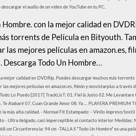
o descargar el audio de un vídeo de YouTube en tu PC.
n Hombre. con la mejor calidad en DVDR
s torrents de Película en Bityouth. Ta
r las mejores películas en amazon.es, fi
th. Descarga Todo Un Hombre…
la mejor calidad en DVDRip. Puedes descargar muchos más torrents d
r las mejores películas en amazon.es, filmin y movistarplus a través
o Lo Puedo [2017] TrackLisT: 01. Fiel & Justo 02. Me Levantare 0
06. Te Alabaré 07. Cuan Grande Amor 08. Ya … PLAYERA PREMIUM 
la más alta calidad. - Normal Fit Estampado: - Vinilo impreso/textil 
cto - Ultra delgado, casi imperceptible al contacto interior Medidas: 
68 cm Circunferencia: 94 cm -TALLA S "Todo Un Hombre" es una pelícu