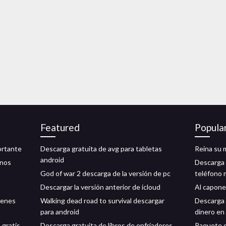
Featured
Popula
ortante
Descarga gratuita de avg para tabletas
Reina su 
android
onos
Descarga 
God of war 2 descarga de la versión de pc
teléfono 
Descargar la versión anterior de icloud
Al capone
genes
Walking dead road to survival descargar
Descarga 
para android
dinero en
 gratis
Descarga gratuita de libros de enfriadores
Paquete d