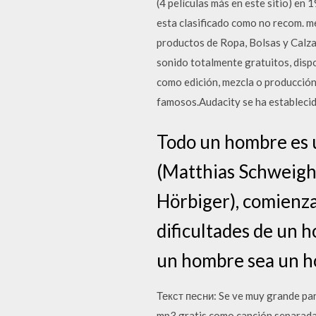
(4 películas más en este sitio) en
esta clasificado como no recom. 
productos de Ropa, Bolsas y Calzad
sonido totalmente gratuitos, disp
como edición, mezcla o producción
famosos.Audacity se ha estableci
Todo un hombre es u
(Matthias Schweigho
Hörbiger), comienza
dificultades de un 
un hombre sea un ho
Текст песни: Se ve muy grande par
mp3 gratis como canción separada 