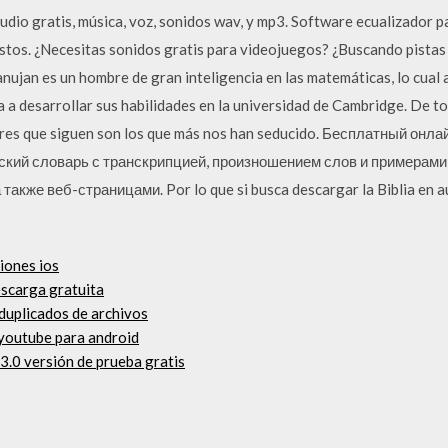
dio gratis, música, voz, sonidos wav, y mp3. Software ecualizador p
ustos. ¿Necesitas sonidos gratis para videojuegos? ¿Buscando pistas 
ujan es un hombre de gran inteligencia en las matemáticas, lo cual 
ta a desarrollar sus habilidades en la universidad de Cambridge. De t
tres que siguen son los que más nos han seducido. Бесплатный онла
сский словарь с транскрипцией, произношением слов и примерам
также веб-страницами. Por lo que si busca descargar la Biblia en au
iones ios
escarga gratuita
duplicados de archivos
 youtube para android
3.0 versión de prueba gratis