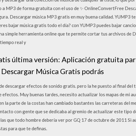
io a MP3 de forma gratuita con el uso de ✨ OnlineConvertFree Desc
gura. Descargar música MP3 gratis en muy buena calidad. YUMP3 te
ieres bajar música gratis todo el día? con YUMP3 puedes bajar cancion
na simple herramienta online que te permite cortar tus archivos de
tiempo real y
is última versión: Aplicación gratuita par
 Descargar Música Gratis podrás
e descargar efectos de sonido gratis. pero la he puesto al final del 
e efectos. Muy buenas tardes, necesito actualizar los mapas de mi au
en la parte de la costas han cambiado bastantes las carreteras del m
ntacto con gente que se dedicaba al gremio de actualizar este tipo d
culas que todo hombre debería ver por GQ 17 de octubre de 2011 Si aú
tas para que te definas.