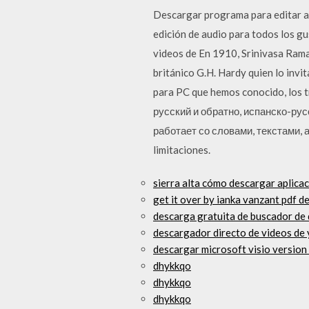
Descargar programa para editar au
edición de audio para todos los g
videos de En 1910, Srinivasa Raman
británico G.H. Hardy quien lo invi
para PC que hemos conocido, los 
русский и обратно, испанско-ру
работает со словами, текстами, а 
limitaciones.
sierra alta cómo descargar aplicac
get it over by ianka vanzant pdf d
descarga gratuita de buscador de 
descargador directo de videos de
descargar microsoft visio version 
dhykkqo
dhykkqo
dhykkqo