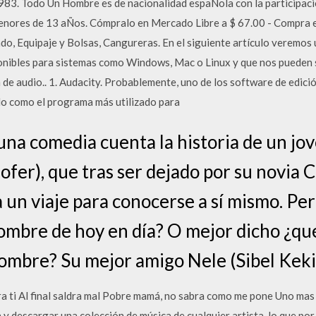
 1983. Todo Un Hombre es de nacionalidad espaÑola con la participac
menores de 13 aÑos. Cómpralo en Mercado Libre a $ 67.00 - Compra 
o, Equipaje y Bolsas, Cangureras. En el siguiente artículo veremos 
onibles para sistemas como Windows, Mac o Linux y que nos pueden s
 de audio.. 1. Audacity. Probablemente, uno de los software de edici
do como el programa más utilizado para
na comedia cuenta la historia de un jov
fer), que tras ser dejado por su novia 
 un viaje para conocerse a sí mismo. Per
hombre de hoy en día? O mejor dicho ¿qu
mbre? Su mejor amigo Nele (Sibel Kekil
a ti Al final saldra mal Pobre mamá, no sabra como me pone Uno mas
y descargar una colección de música de cualquier artista, lo que po