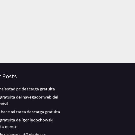
r Posts
majestad pc descarga gratuita
gratuita del navegador web del
móvil
 hace mi tarea descarga gratuita
gratuita de igor ledochowski
 tu mente
e volantes_ 60 gloriosas