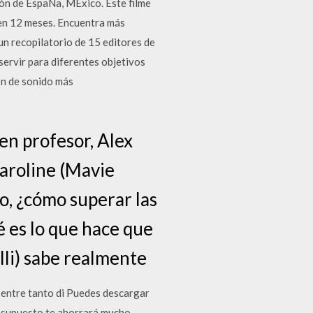
ión de EspaÑa, MÉxico. Este filme
en 12 meses. Encuentra más
un recopilatorio de 15 editores de
ervir para diferentes objetivos
ón de sonido más
en profesor, Alex
Caroline (Mavie
o, ¿cómo superar las
é es lo que hace que
li) sabe realmente
 entre tanto di Puedes descargar
r supuesto te ahorrará mucho