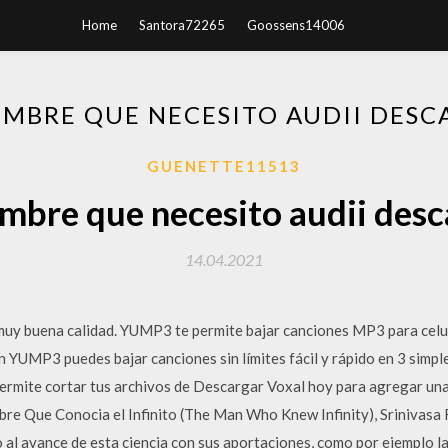
Home
Santora72265
Goossens14006
MBRE QUE NECESITO AUDII DESC
GUENETTE11513
mbre que necesito audii desc
14.04.2021
y buena calidad. YUMP3 te permite bajar canciones MP3 para celula
on YUMP3 puedes bajar canciones sin límites fácil y rápido en 3 simp
permite cortar tus archivos de Descargar Voxal hoy para agregar una
ombre Que Conocia el Infinito (The Man Who Knew Infinity), Srinivas
al avance de esta ciencia con sus aportaciones, como por ejemplo la