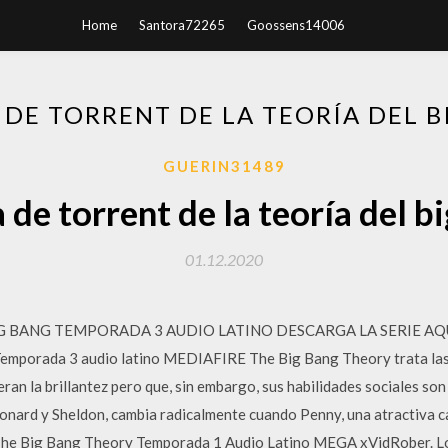
Home
Santora72265
Goossens14006
DE TORRENT DE LA TEORÍA DEL B
GUERIN31489
de torrent de la teoría del b
01.12.2020
IG BANG TEMPORADA 3 AUDIO LATINO DESCARGA LA SERIE AQUI ht
emporada 3 audio latino MEDIAFIRE The Big Bang Theory trata las p
ran la brillantez pero que, sin embargo, sus habilidades sociales son 
eonard y Sheldon, cambia radicalmente cuando Penny, una atractiva c
The Big Bang Theory Temporada 1 Audio Latino MEGA xVidRober. Lo