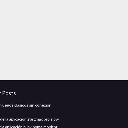
r Posts
 juegos clásicos sin conexión
de la aplicación zte zmax pro slow
 la aplicación blink home monitor