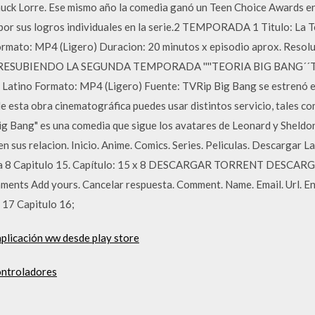
uck Lorre. Ese mismo año la comedia ganó un Teen Choice Awards en 
por sus logros individuales en la serie.2 TEMPORADA 1 Titulo: La T
ormato: MP4 (Ligero) Duracion: 20 minutos x episodio aprox. Resol
a RESUBIENDO LA SEGUNDA TEMPORADA ''''TEORIA BIG BANG´´Titul
 Latino Formato: MP4 (Ligero) Fuente: TVRip Big Bang se estrenó e
e esta obra cinematográfica puedes usar distintos servicio, tales co
g Bang" es una comedia que sigue los avatares de Leonard y Sheldon, 
 sus relacion. Inicio. Anime. Comics. Series. Peliculas. Descargar L
da 8 Capitulo 15. Capítulo: 15 x 8 DESCARGAR TORRENT DESCAR
ents Add yours. Cancelar respuesta. Comment. Name. Email. Url. En
 17 Capitulo 16;
aplicación ww desde play store
ontroladores