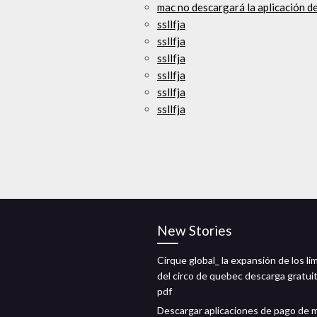
mac no descargará la aplicación d
ssllfja
ssllfja
ssllfja
ssllfja
ssllfja
ssllfja
New Stories
Cirque global_ la expansión de los lí
del circo de quebec descarga gratui
pdf
Descargar aplicaciones de pago de 