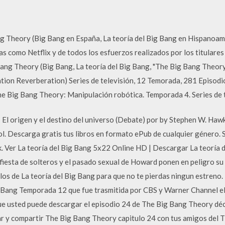
Theory (Big Bang en España, La teoría del Big Bang en Hispanoamér
as como Netflix y de todos los esfuerzos realizados por los titulare
Bang Theory (Big Bang, La teoría del Big Bang, "The Big Bang Theo
ion Reverberation) Series de televisión, 12 Temorada, 281 Episodi
e Big Bang Theory: Manipulación robótica. Temporada 4. Series de 
El origen y el destino del universo (Debate) por by Stephen W. Haw
l. Descarga gratis tus libros en formato ePub de cualquier género. 
ink. Ver La teoría del Big Bang 5x22 Online HD | Descargar La teoría
a fiesta de solteros y el pasado sexual de Howard ponen en peligro s
ulos de La teoría del Big Bang para que no te pierdas ningun estreno
ig Bang Temporada 12 que fue trasmitida por CBS y Warner Channel 
e usted puede descargar el episodio 24 de The Big Bang Theory dé
ar y compartir The Big Bang Theory capitulo 24 con tus amigos del 