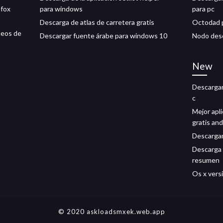
efox
para windows
para pc
Descarga de atlas de carretera gratis
Octodad p
deos de
Descargar fuente árabe para windows 10
Nodo desc
New
Descargan
c
Mejor apl
gratis and
Descarga
Descarga 
resumen
Os x vers
© 2020 askloadsmxek.web.app