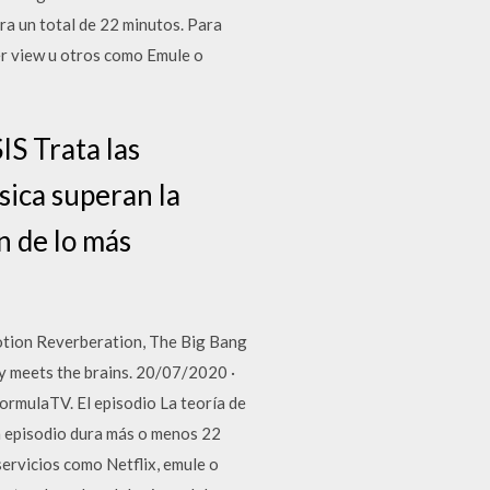
ra un total de 22 minutos. Para
per view u otros como Emule o
IS Trata las
sica superan la
n de lo más
otion Reverberation, The Big Bang
y meets the brains. 20/07/2020 ·
ormulaTV. El episodio La teoría de
da episodio dura más o menos 22
ervicios como Netflix, emule o