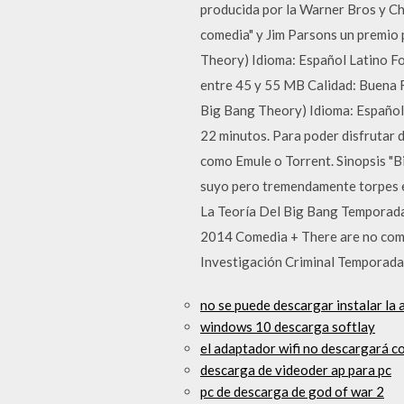
producida por la Warner Bros y Ch
comedia" y Jim Parsons un premio 
Theory) Idioma: Español Latino F
entre 45 y 55 MB Calidad: Buen
Big Bang Theory) Idioma: Español
22 minutos. Para poder disfrutar d
como Emule o Torrent. Sinopsis "Bi
suyo pero tremendamente torpes en
La Teoría Del Big Bang Tempora
2014 Comedia + There are no comm
Investigación Criminal Temporada
no se puede descargar instalar la 
windows 10 descarga softlay
el adaptador wifi no descargará c
descarga de videoder ap para pc
pc de descarga de god of war 2