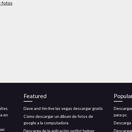
e fotos
Featured
Popula
mites
Dave and tim live las vegas descargar gratis
Descargar
ta en
para pc
Cómo descargar un álbum de fotos de
google a la computadora
Descarga 
mac
Descarga de la aplicación setlist helper
Descargar