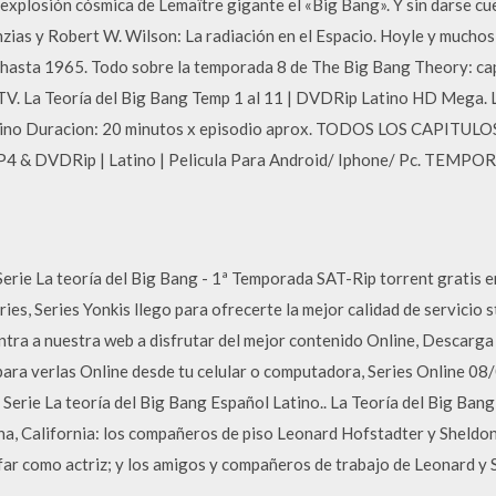
 explosión cósmica de Lemaître gigante el «Big Bang». Y sin darse cu
nzias y Robert W. Wilson: La radiación en el Espacio. Hoyle y muchos
 hasta 1965. Todo sobre la temporada 8 de The Big Bang Theory: cap
. La Teoría del Big Bang Temp 1 al 11 | DVDRip Latino HD Mega. L
atino Duracion: 20 minutos x episodio aprox. TODOS LOS CAPITU
P4 & DVDRip | Latino | Pelicula Para Android/ Iphone/ Pc. TEMPO
Serie La teoría del Big Bang - 1ª Temporada SAT-Rip torrent gratis 
ries, Series Yonkis llego para ofrecerte la mejor calidad de servicio s
tra a nuestra web a disfrutar del mejor contenido Online, Descarga t
 para verlas Online desde tu celular o computadora, Series Online 
Serie La teoría del Big Bang Español Latino.. La Teoría del Big Bang 
a, California: los compañeros de piso Leonard Hofstadter y Sheldon
far como actriz; y los amigos y compañeros de trabajo de Leonard y