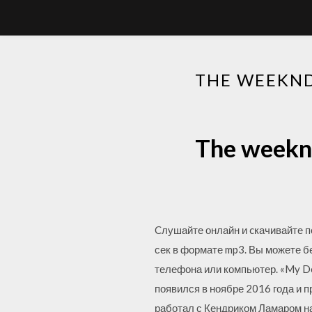
THE WEEKND
The weeknd
Cлушайте онлайн и cкачивайте п
сек в формате mp3. Вы можете б
телефона или компьютер. «My D
появился в ноябре 2016 года и 
работал с Кендриком Ламаром на