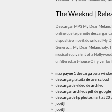
The Weeknd | Relea
Descargar MP3 My Dear Melanchol
online que te permite descargar ca
dispositivo movil. download My D
Genero, … My Dear Melancholy, T
musical equivalent of a Hollywood 
unfiltered, art-house Oír y ver la
max payne 1 descarga para windo
descarga gratuita de userscloud
descarga de video de archivo
descargar archivos pdf de google 
descarga de hp photosmart a520 
jopjtjl
jopjtjl