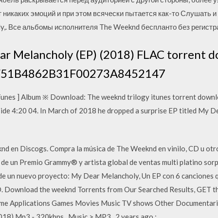
т никаких эмоций и при этом всячески пытается как-то Слушать и
y,. Все альбомы исполнителя The Weeknd беспланто без регистр
r Melancholy (EP) (2018) FLAC torrent d
F51B4862B31F00273A8452147
Tunes ] Album ※ Download: The weeknd trilogy itunes torrent down
ide 4:20 04. In March of 2018 he dropped a surprise EP titled My D
nd en Discogs. Compra la música de The Weeknd en vinilo, CD u otr
de un Premio Grammy® y artista global de ventas multi platino sorp
 de un nuevo proyecto: My Dear Melancholy, Un EP con 6 canciones q
D. Download the weeknd Torrents from Our Searched Results, GET t
s Anime Applications Games Movies Music TV shows Other Documen
8) Mp3 - 320kbps . Music > MP3 . 2 years ago :