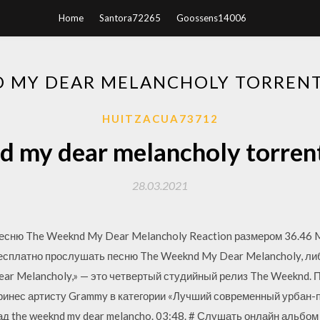
Home
Santora72265
Goossens14006
 MY DEAR MELANCHOLY TORREN
HUITZACUA73712
 my dear melancholy torren
28.03.2021
есню The Weeknd My Dear Melancholy Reaction размером 36.46 
есплатно прослушать песню The Weeknd My Dear Melancholy, либ
ear Melancholy,» — это четвертый студийный релиз The Weeknd.
принес артисту Grammy в категории «Лучший современный урбан-п
д the weeknd my dear melancho. 03:48. # Слушать онлайн альбом