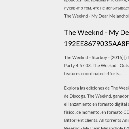
лукавит о том, что не испытывае
The Weeknd - My Dear Melanchol
The Weeknd - My Dea
192EE8679035AA8
The Weeknd – Starboy - (2016) [i
Party 4:57 03. The Weeknd - Outs
features coordinated efforts…
Explora las ediciones de The Week
de Discogs. The Weeknd, ganador 
el lanzamiento en formato digital
físico, de momento, en formato C
Bittorrent clients. All torrent
Weeknd - My Dear Melancholy (201