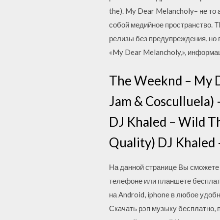
the). My Dear Melancholy– не то
собой медийное пространство. Th
релизы без предупреждения, но 
«My Dear Melancholy,», информа
The Weeknd – My D
Jam & Cosculluela
DJ Khaled – Wild Th
Quality) DJ Khaled 
На данной странице Вы сможете 
телефоне или планшете бесплатн
на Android, iphone в любое удобн
Скачать рэп музыку бесплатно, 