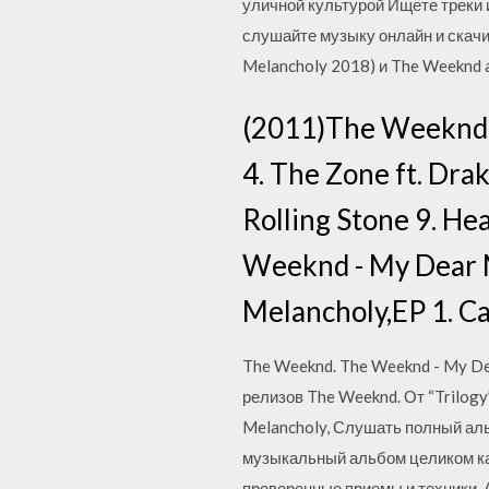
уличной культурой Ищете треки 
слушайте музыку онлайн и скачи
Melancholy 2018) и The Weeknd 
(2011)The Weeknd - 
4. The Zone ft. Drake
Rolling Stone 9. He
Weeknd - My Dear 
Melancholy,EP 1. C
The Weeknd. The Weeknd - My De
релизов The Weeknd. От “Trilogy
Melancholy, Слушать полный аль
музыкальный альбом целиком ка
проверенные приемы и техники, 