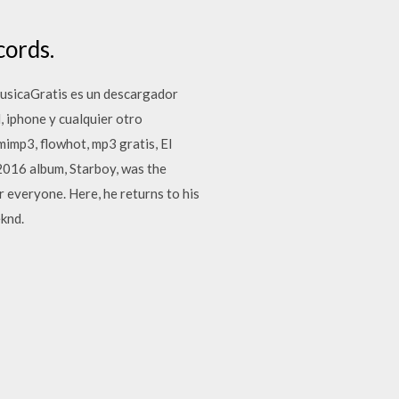
cords.
sicaGratis es un descargador
, iphone y cualquier otro
mp3, flowhot, mp3 gratis, El
016 album, Starboy, was the
r everyone. Here, he returns to his
eknd.