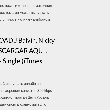
ого поста и мгновенно заполнил
ре, когда он может выпускать
получилось и с мини-альбомом
AD J Balvin, Nicky
DESCARGAR AQUI .
– Single (iTunes
mp3 и слушать онлайн на
н в хорошем качестве 320 kbps
. Хип-хоп портал Дети Урбана.
дам спорта, ознакомиться с