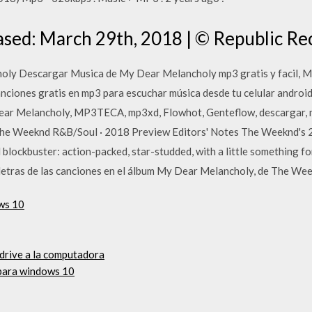
sed: March 29th, 2018 | © Republic Re
y Descargar Musica de My Dear Melancholy mp3 gratis y facil, Mu
nciones gratis en mp3 para escuchar música desde tu celular android
ear Melancholy, MP3TECA, mp3xd, Flowhot, Genteflow, descargar, mi
he Weeknd R&B/Soul · 2018 Preview Editors' Notes The Weeknd's 2
blockbuster: action-packed, star-studded, with a little something fo
s letras de las canciones en el álbum My Dear Melancholy, de The We
ws 10
drive a la computadora
para windows 10