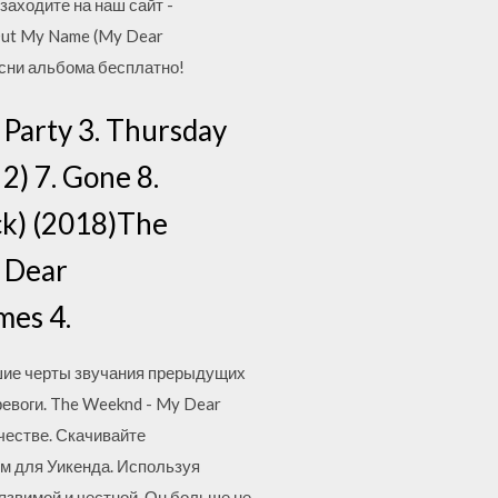
заходите на наш сайт -
Out My Name (My Dear
есни альбома бесплатно!
 Party 3. Thursday
 2) 7. Gone 8.
ack) (2018)The
 Dear
mes 4.
чшие черты звучания прерыдущих
ревоги. The Weeknd - My Dear
честве. Скачивайте
м для Уикенда. Используя
язвимой и честной. Он больше не