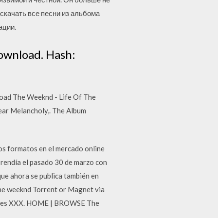
 скачать все песни из альбома
ации.
ownload. Hash:
load The Weeknd - Life Of The
ear Melancholy,. The Album
os formatos en el mercado online
rendía el pasado 30 de marzo con
ue ahora se publica también en
he weeknd Torrent or Magnet via
taries XXX. HOME | BROWSE The