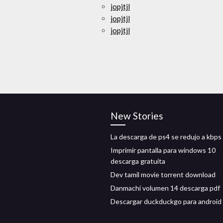
jopjtjl
jopjtjl
jopjtjl
New Stories
La descarga de ps4 se redujo a kbps
Imprimir pantalla para windows 10
descarga gratuita
Dev tamil movie torrent download
Danmachi volumen 14 descarga pdf
Descargar duckduckgo para android