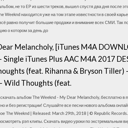
 альбом, не то EP из шести треков, вышел спустя два дня после эт
e Weeknd находится уже на том этапе известности в своей карье
всё равно получит большие продажи и внимание всех СМИ. Так 
цию о котором за день до
ear Melancholy, [iTunes M4A DOWNLO
) – Single iTunes Plus AAC M4A 2017 
oughts (feat. Rihanna & Bryson Tiller) 
– Wild Thoughts (feat.
скачать альбом The Weeknd - My Dear Melancholy, бесплатно в 
о и без регистрации! Слушайте все песни нового альбома онлай
ое The Weeknd | Released: March 29th, 2018 | © Republic Records
посмотреть рэп клипы. Скачать видео уроки по экстремальным ви