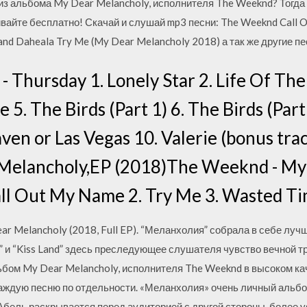
из альбома My Dear Melancholy, исполнителя The Weeknd? Тогда 
вайте бесплатно! Скачай и слушай mp3 песни: The Weeknd Call 
and Daheala Try Me (My Dear Melancholy 2018) а так же другие п
Thursday 1. Lonely Star 2. Life Of The
 5. The Birds (Part 1) 6. The Birds (Part
aven or Las Vegas 10. Valerie (bonus tr
Melancholy,EP (2018)The Weeknd - My
all Out My Name 2. Try Me 3. Wasted Ti
ar Melancholy (2018, Full EP). “Меланхолия” собрала в себе лу
” и “Kiss Land” здесь преследующее слушателя чувство вечной т
бом My Dear Melancholy, исполнителя The Weeknd в высоком ка
ждую песню по отдельности. «Меланхолия» очень личный альбо
Абель раскрывается перед аудиторией с другой стороны, более у