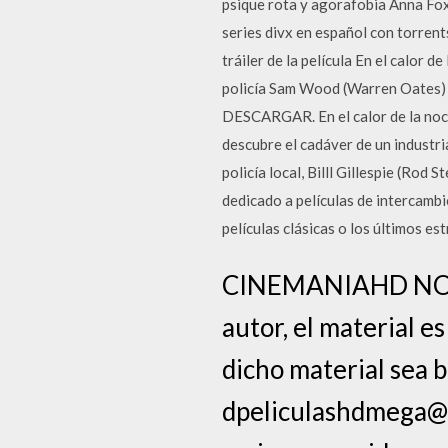
psique rota y agorafobia Anna Fox
series divx en español con torrent
tráiler de la película En el calor d
policía Sam Wood (Warren Oates) d
DESCARGAR. En el calor de la noch
descubre el cadáver de un industri
policía local, Billl Gillespie (Rod 
dedicado a películas de intercamb
películas clásicas o los últimos es
CINEMANIAHD NO 
autor, el material e
dicho material sea 
dpeliculashdmega@gm