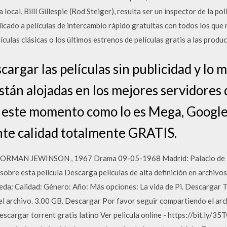
a local, Billl Gillespie (Rod Steiger), resulta ser un inspector de la po
edicado a películas de intercambio rápido gratuitas con todos los que
culas clásicas o los últimos estrenos de películas gratis a las produ
rgar las películas sin publicidad y lo 
están alojadas en los mejores servidores
este momento como lo es Mega, Google 
nte calidad totalmente GRATIS.
MAN JEWINSON , 1967 Drama 09-05-1968 Madrid: Palacio de la M
 sobre esta película Descarga películas de alta definición en archivos
ueda: Calidad: Género: Año: Más opciones: La vida de Pi. Descargar Tr
el archivo. 3.00 GB. Descargar Por favor seguir compartiendo el arch
cargar torrent gratis latino Ver pelicula online - https://bit.ly/3