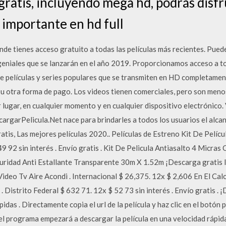
ratis, incluyendo mega hd, podrás disfru
o importante en hd full
de tienes acceso gratuito a todas las películas más recientes. Puedes
eniales que se lanzarán en el año 2019. Proporcionamos acceso a to
e películas y series populares que se transmiten en HD completament
o u otra forma de pago. Los videos tienen comerciales, pero son menos
r lugar, en cualquier momento y en cualquier dispositivo electrónico.
argarPelicula.Net nace para brindarles a todos los usuarios el alca
ratis, Las mejores películas 2020.. Películas de Estreno Kit De Pelí
9 92 sin interés . Envío gratis . Kit De Pelicula Antiasalto 4 Micras
eguridad Anti Estallante Transparente 30m X 1.52m ¡Descarga gratis
Video Tv Aire Acondi . Internacional $ 26,375. 12x $ 2,606 En El Cal
. Distrito Federal $ 632 71. 12x $ 52 73 sin interés . Envío gratis .
idas . Directamente copia el url de la película y haz clic en el botón 
l programa empezará a descargar la película en una velocidad rápid