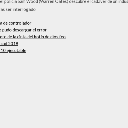
 el policía Sam Wood (Warren Oates) descubre el cadáver de un indust
ras ser interrogado
ga de controlador
o pudo descargar el error
to de la cinta del botín de dios feo
tocad 2018
 10 ejecutable