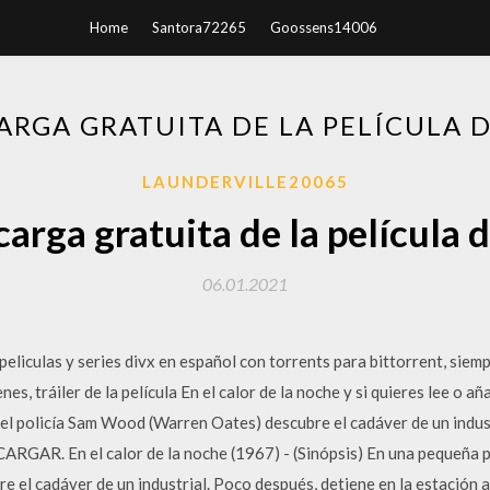
Home
Santora72265
Goossens14006
ARGA GRATUITA DE LA PELÍCULA 
LAUNDERVILLE20065
carga gratuita de la película d
06.01.2021
liculas y series divx en español con torrents para bittorrent, siempr
s, tráiler de la película En el calor de la noche y si quieres lee o añ
 el policía Sam Wood (Warren Oates) descubre el cadáver de un indust
GAR. En el calor de la noche (1967) - (Sinópsis) En una pequeña pob
el cadáver de un industrial. Poco después, detiene en la estación a