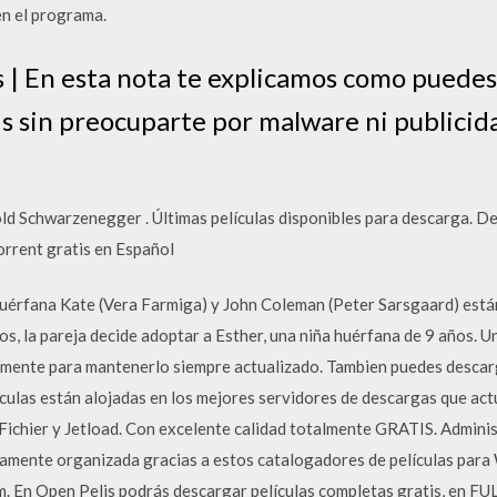
en el programa.
is | En esta nota te explicamos como puede
tis sin preocuparte por malware ni publicid
old Schwarzenegger . Últimas películas disponibles para descarga. Des
rrent gratis en Español
huérfana Kate (Vera Farmiga) y John Coleman (Peter Sarsgaard) está
jos, la pareja decide adoptar a Esther, una niña huérfana de 9 años. Un
mente para mantenerlo siempre actualizado. Tambien puedes descargar
ículas están alojadas en los mejores servidores de descargas que a
ichier y Jetload. Con excelente calidad totalmente GRATIS. Administ
ctamente organizada gracias a estos catalogadores de películas par
. En Open Pelis podrás descargar películas completas gratis, en F