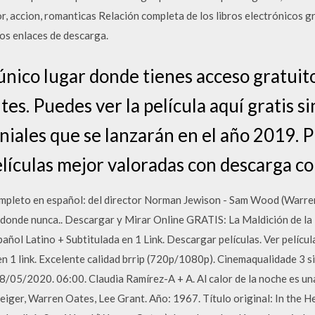
or, accion, romanticas Relación completa de los libros electrónicos g
los enlaces de descarga.
nico lugar donde tienes acceso gratuito
tes. Puedes ver la película aquí gratis 
niales que se lanzarán en el año 2019.
elículas mejor valoradas con descarga c
ompleto en español: del director Norman Jewison - Sam Wood (Warren 
, donde nunca.. Descargar y Mirar Online GRATIS: La Maldición de l
l Latino + Subtitulada en 1 Link. Descargar películas. Ver película
en 1 link. Excelente calidad brrip (720p/1080p). Cinemaqualidade 3 si
. 18/05/2020. 06:00. Claudia Ramírez-A + A. Al calor de la noche es u
eiger, Warren Oates, Lee Grant. Año: 1967. Título original: In the He