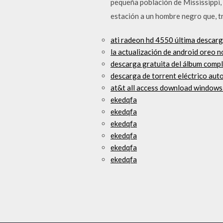
pequeña población de Mississippi,
estación a un hombre negro que, t
ati radeon hd 4550 última descar
la actualización de android oreo n
descarga gratuita del álbum comple
descarga de torrent eléctrico au
at&t all access download windows
ekedqfa
ekedqfa
ekedqfa
ekedqfa
ekedqfa
ekedqfa