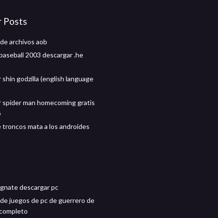
r Posts
de archivos aob
baseball 2003 descargar .he
shin godzilla (english language
 spider man homecoming gratis
p
 troncos mata a los androides
gnate descargar pc
de juegos de pc de guerrero de
 completo