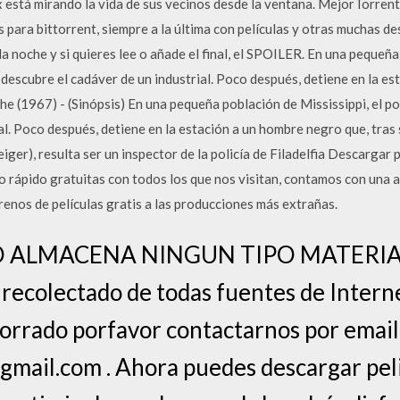
 está mirando la vida de sus vecinos desde la ventana. MejorTorrent
s para bittorrent, siempre a la última con películas y otras muchas d
e la noche y si quieres lee o añade el final, el SPOILER. En una pequeñ
escubre el cadáver de un industrial. Poco después, detiene en la e
e (1967) - (Sinópsis) En una pequeña población de Mississippi, el 
al. Poco después, detiene en la estación a un hombre negro que, tras s
Steiger), resulta ser un inspector de la policía de Filadelfia Descargar 
io rápido gratuitas con todos los que nos visitan, contamos con una
trenos de películas gratis a las producciones más extrañas.
ALMACENA NINGUN TIPO MATERIAL c
s recolectado de todas fuentes de Intern
borrado porfavor contactarnos por email
ail.com . Ahora puedes descargar peli