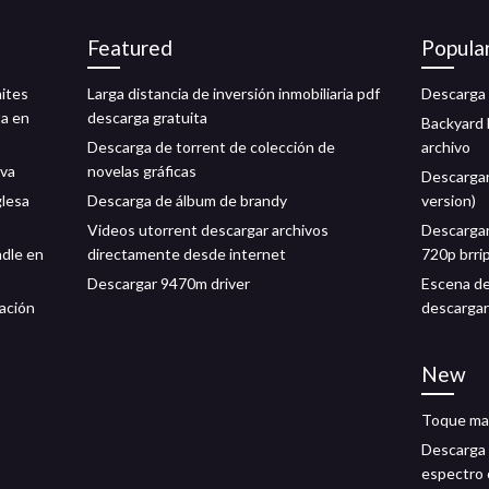
Featured
Popula
mites
Larga distancia de inversión inmobiliaria pdf
Descarga 
ta en
descarga gratuita
Backyard 
Descarga de torrent de colección de
archivo
ova
novelas gráficas
Descargar 
glesa
Descarga de álbum de brandy
version)
Videos utorrent descargar archivos
Descargar
ndle en
directamente desde internet
720p brri
Descargar 9470m driver
Escena de
cación
descargar
New
Toque ma
Descarga 
espectro