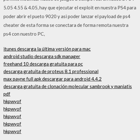
5.05 4.55 & 4.05, hay que ejecutar el exploit en nuestra PS4 para
poder abrir el pueto 9020 y asi poder lanzar el payload de ps4
cheater de esta forma se conectara de forma remota nuestra
ps4 con nuestro PC,
itunes descarga la última versión para mac
android studio descarga sdk manager
freehand 10 descarga gratuita para pc
descarga gratuita de proteus 8.1 professional
max payne full apk descargar para android 4.4.2
descarga gratuita de clonación molecular sambrook y maniatis
pdf
hkpwyof
hkpwyof
hkpwyof
hkpwyof
hkpwyof