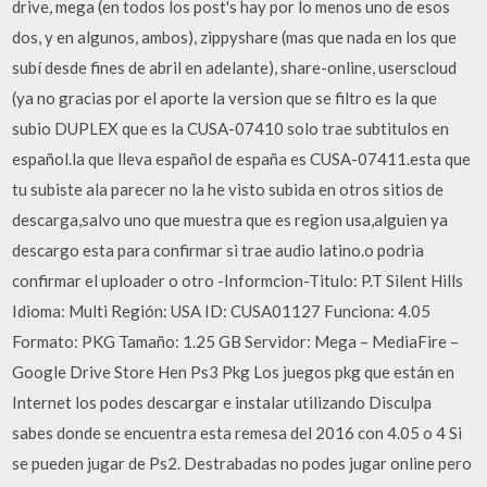
drive, mega (en todos los post's hay por lo menos uno de esos
dos, y en algunos, ambos), zippyshare (mas que nada en los que
subí desde fines de abril en adelante), share-online, userscloud
(ya no gracias por el aporte la version que se filtro es la que
subio DUPLEX que es la CUSA-07410 solo trae subtitulos en
español.la que lleva español de españa es CUSA-07411.esta que
tu subiste ala parecer no la he visto subida en otros sitios de
descarga,salvo uno que muestra que es region usa,alguien ya
descargo esta para confirmar si trae audio latino.o podria
confirmar el uploader o otro -Informcion-Titulo: P.T Silent Hills
Idioma: Multi Región: USA ID: CUSA01127 Funciona: 4.05
Formato: PKG Tamaño: 1.25 GB Servidor: Mega – MediaFire –
Google Drive Store Hen Ps3 Pkg Los juegos pkg que están en
Internet los podes descargar e instalar utilizando Disculpa
sabes donde se encuentra esta remesa del 2016 con 4.05 o 4 Si
se pueden jugar de Ps2. Destrabadas no podes jugar online pero