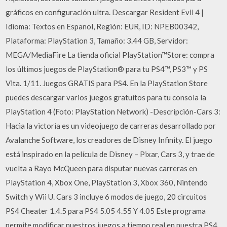
gráficos en configuración ultra. Descargar Resident Evil 4 |
Idioma: Textos en Espanol, Región: EUR, ID: NPEB00342,
Plataforma: PlayStation 3, Tamaño: 3.44 GB, Servidor:
MEGA/MediaFire La tienda oficial PlayStation™Store: compra
los últimos juegos de PlayStation® para tu PS4™, PS3™ y PS
Vita. 1/11. Juegos GRATIS para PS4. En la PlayStation Store
puedes descargar varios juegos gratuitos para tu consola la
PlayStation 4 (Foto: PlayStation Network) -Descripción-Cars 3:
Hacia la victoria es un videojuego de carreras desarrollado por
Avalanche Software, los creadores de Disney Infinity. El juego
está inspirado en la película de Disney – Pixar, Cars 3, y trae de
vuelta a Rayo McQueen para disputar nuevas carreras en
PlayStation 4, Xbox One, PlayStation 3, Xbox 360, Nintendo
Switch y Wii U. Cars 3 incluye 6 modos de juego, 20 circuitos
PS4 Cheater 1.4.5 para PS4 5.05 4.55 Y 4.05 Este programa
permite modificar nuestros juegos a tiempo real en nuestra PS4