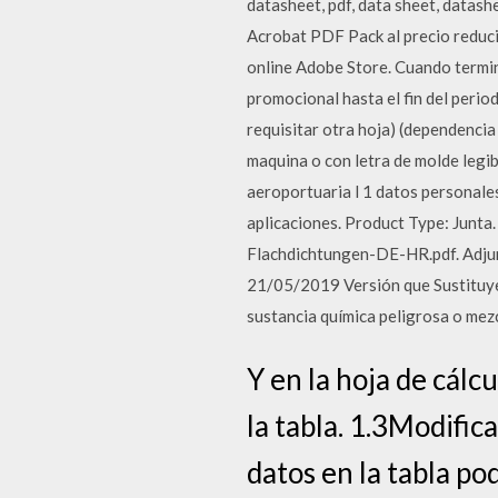
datasheet, pdf, data sheet, datash
Acrobat PDF Pack al precio reduci
online Adobe Store. Cuando termin
promocional hasta el fin del perio
requisitar otra hoja) (dependencia
maquina o con letra de molde legib
aeroportuaria l 1 datos personales
aplicaciones. Product Type: Junt
Flachdichtungen-DE-HR.pdf. Adj
21/05/2019 Versión que Sustituye:
sustancia química peligrosa o mezcl
Y en la hoja de cál
la tabla. 1.3Modific
datos en la tabla po