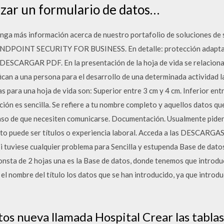
izar un formulario de datos…
ga más información acerca de nuestro portafolio de soluciones de 
OINT SECURITY FOR BUSINESS. En detalle: protección adaptati
 DESCARGAR PDF. En la presentación de la hoja de vida se relacionan
ifican a una persona para el desarrollo de una determinada activida
 para una hoja de vida son: Superior entre 3 cm y 4 cm. Inferior ent
ión es sencilla. Se refiere a tu nombre completo y aquellos datos qu
aso de que necesiten comunicarse. Documentación. Usualmente piden
o puede ser títulos o experiencia laboral. Acceda a las DESCARGA
Si tuviese cualquier problema para Sencilla y estupenda Base de dato
onsta de 2 hojas una es la Base de datos, donde tenemos que introdu
r el nombre del título los datos que se han introducido, ya que introd
os nueva llamada Hospital Crear las tabla