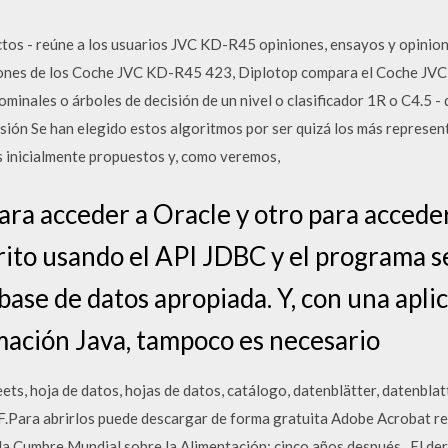
tos - reúne a los usuarios JVC KD-R45 opiniones, ensayos y opinio
isiones de los Coche JVC KD-R45 423, Diplotop compara el Coche JV
nominales o árboles de decisión de un nivel o clasificador 1R o C4.5 
cisión Se han elegido estos algoritmos por ser quizá los más repres
s inicialmente propuestos y, como veremos,
ara acceder a Oracle y otro para accede
ito usando el API JDBC y el programa s
base de datos apropiada. Y, con una aplic
ación Java, tampoco es necesario
ets, hoja de datos, hojas de datos, catálogo, datenblätter, datenblat
Para abrirlos puede descargar de forma gratuita Adobe Acrobat rea
la Cumbre Mundial sobre la Alimentación: cinco años después.. El der