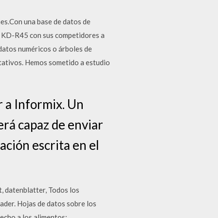
nes.Con una base de datos de
C KD-R45 con sus competidores a
- datos numéricos o árboles de
entativos. Hemos sometido a estudio
r a Informix. Un
erá capaz de enviar
ación escrita en el
t, datenblatter, Todos los
der. Hojas de datos sobre los
echo a los alimentos;