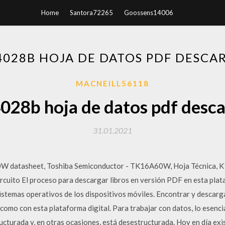
Home
Santora72265
Goossens14006
4028B HOJA DE DATOS PDF DESCA
MACNEILL56118
028b hoja de datos pdf desc
31.01.2021
datasheet, Toshiba Semiconductor - TK16A60W, Hoja Técnica, K1
circuito El proceso para descargar libros en versión PDF en esta pla
sistemas operativos de los dispositivos móviles. Encontrar y descar
como con esta plataforma digital. Para trabajar con datos, lo esenci
ucturada y, en otras ocasiones, está desestructurada. Hoy en día e