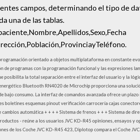
guientes campos, determinando el tipo de 
da una de las tablas.
paciente,Nombre,Apellidos,Sexo,Fecha
ección,Población,ProvinciayTeléfono.
e programación orientado a objetos multiplataforma en constante evo
n de programas con la programación funcional y las expresiones la
osibilita la total separación entre el interfaz del usuario y la lógic
energético Bluetooth RN4020 de Microchip proporciona una soluci
de bajo consumo. La interfaz de comandos avanzada ofrece un plazo 
es boletines esquemas pinout verificación carrocería cajas conectore
de cambios automática + + + + Sistema de frenos + + + Sistema de dir
roductos - reúne a los usuarios JVC KD-R45 opiniones, ensayos y o
isiones de los Coche JVC KD-R45 423, Diplotop compara el Coche JV