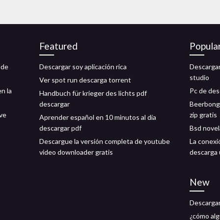
Featured
Popula
 de
Descargar soy aplicación rica
Descargar 
studio
Ver spot run descarga torrent
n la
Pc de des
Handbuch für krieger des lichts pdf
descargar
Beerbongs
ive
zip gratis
Aprender español en 10 minutos al día
descargar pdf
Bsd novel
Descargue la versión completa de youtube
La conexi
video downloader gratis
descarga 
New
Descargar
¿cómo alg