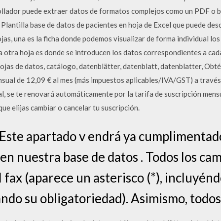
ollador puede extraer datos de formatos complejos como un PDF o bi
Plantilla base de datos de pacientes en hoja de Excel que puede desc
ojas, una es la ficha donde podemos visualizar de forma individual lo
la otra hoja es donde se introducen los datos correspondientes a cad
hojas de datos, catálogo, datenblätter, datenblatt, datenblatter, O
nsual de 12,09 € al mes (más impuestos aplicables/IVA/GST) a través 
, se te renovará automáticamente por la tarifa de suscripción mensu
ue elijas cambiar o cancelar tu suscripción.
 Este apartado v endrá ya cumplimentado
en nuestra base de datos . Todos los ca
el fax (aparece un asterisco (*), incluyén
cando su obligatoriedad). Asimismo, todo