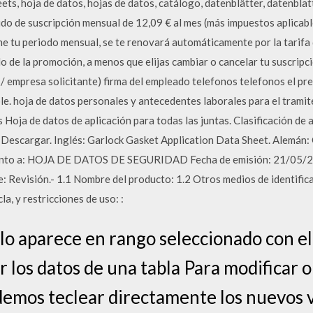
eets, hoja de datos, hojas de datos, catálogo, datenblätter, datenbla
do de suscripción mensual de 12,09 € al mes (más impuestos aplicabl
e tu periodo mensual, se te renovará automáticamente por la tarifa
do de la promoción, a menos que elijas cambiar o cancelar tu suscripc
 / empresa solicitante) firma del empleado telefonos telefonos el pr
le. hoja de datos personales y antecedentes laborales para el tramite
 Hoja de datos de aplicación para todas las juntas. Clasificación de 
a. Descargar. Inglés: Garlock Gasket Application Data Sheet. Alemá
unto a: HOJA DE DATOS DE SEGURIDAD Fecha de emisión: 21/05/20
 Revisión.- 1.1 Nombre del producto: 1.2 Otros medios de identific
a, y restricciones de uso: :
culo aparece en rango seleccionado con e
ar los datos de una tabla Para modificar 
demos teclear directamente los nuevos va