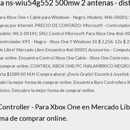
uta ns-wiu54g552 500mw 2 antenas - dis
 para Xbox One + Cable para Windows - Negro. Modelo: 4N6-00001;
mpras por internet. PRECIO DE CONTADO: Microsoft - Controlador
odelo: WL3-00141; SKU: Control Microsoft Para Xbox One 4n6-000
 Controlador X91 - Negro - Xbox One Y Windows 10 $ 2,256. 12x $ 2
do Libre! Mercado Libre Encuentra 4n6 00001 Accesorios - Comput
ar online. Encuentra Control Xbox One Cable - Xbox One Controles
ma de comprar online. CONTROL XBOX ONE/PC INALAMBRICO NEGR
rta $1089.00 M.N !Compra ahora! ¡Envío Gratis! Encontrá Joystic
ubrí la mejor forma de comprar online. Encuentra Burn Controllers 
ico. Descubre la mejor forma de comprar online.
ontroller - Para Xbox One en Mercado Lib
rma de comprar online.