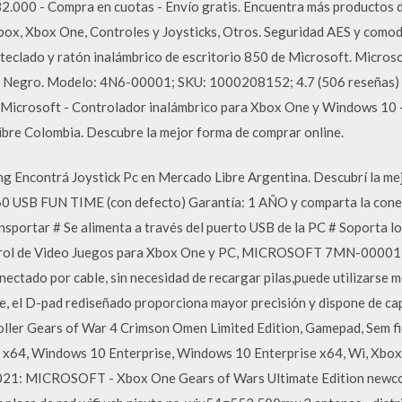
2.000 - Compra en cuotas - Envío gratis. Encuentra más productos 
ox, Xbox One, Controles y Joysticks, Otros. Seguridad AES y comodi
eclado y ratón inalámbrico de escritorio 850 de Microsoft. Microso
 Negro. Modelo: 4N6-00001; SKU: 1000208152; 4.7 (506 reseñas) 
crosoft - Controlador inalámbrico para Xbox One y Windows 10 -
bre Colombia. Descubre la mejor forma de comprar online.
 Encontrá Joystick Pc en Mercado Libre Argentina. Descubrí la mej
B FUN TIME (con defecto) Garantía: 1 AÑO y comparta la conexi
transportar # Se alimenta a través del puerto USB de la PC # Soporta
ntrol de Video Juegos para Xbox One y PC, MICROSOFT 7MN-00001
ectado por cable, sin necesidad de recargar pilas,puede utilizarse 
e, el D-pad rediseñado proporciona mayor precisión y dispone de 
ller Gears of War 4 Crimson Omen Limited Edition, Gamepad, Sem 
x64, Windows 10 Enterprise, Windows 10 Enterprise x64, Wi, Xbox
21: MICROSOFT - Xbox One Gears of Wars Ultimate Edition newco