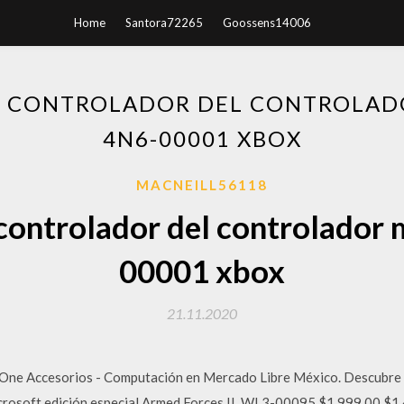
Home
Santora72265
Goossens14006
L CONTROLADOR DEL CONTROLAD
4N6-00001 XBOX
MACNEILL56118
controlador del controlador 
00001 xbox
21.11.2020
One Accesorios - Computación en Mercado Libre México. Descubre l
rosoft edición especial Armed Forces II, WL3-00095 $1,999.00 $1,4