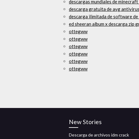
descargas mundiales de minecraft 
descarga gratuita de avg antiviru
descarga ilimitada de software de 
ed sheeran album x descarga zip g
ottegww
ottegww
ottegww
ottegww
ottegww
ottegww
New Stories
Descarga de archivos idm crack