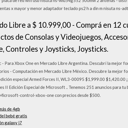
 placa de red wifi usb nisuta ns-wiu54g552 500mw 2 antenas - dist
 ventas x mayor y menor adaptador teclado ps2 h a din m nisuta ns-ad
 Libre a $ 10.999,00 - Comprá en 12 cuo
tos de Consolas y Videojuegos, Accesor
 Controles y Joysticks, Joysticks.
 - Para Xbox One en Mercado Libre Argentina. Descubrí la mejor fo
rios - Computación en Mercado Libre México. Descubre la mejor fo
dición especial Armed Forces II, WL3-00095 $1,999.00 $1,420.00 ¡¿
s II Edición Especial de Microsoft .. Tenemos 251 anuncios para t
Microsoft-control-xbox-one con precios desde $500.
más de 4gb
del bebé gratis
ón galaxy j7