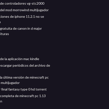
de controladores vg-stc2000
del mod morrowind multijugador
aciones de iphone 11.2.1 no se
n
gratuita de canon in d major
ituras
e la aplicación mac kindle
scargar periódicos del archivo de
la última versión de minecraft pc
n multijugador
final fantasy type 0 hd torrent
completa de minecraft pc 1.13
on