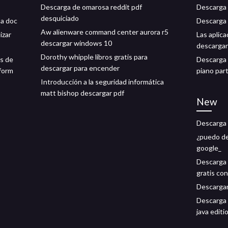
Descarga de omarosa reddit pdf
Descarga 
desquiciado
 a doc
Descarga 
Aw alienware command center aurora r5
izar
Las aplic
descargar windows 10
descarga
Dorothy whipple libros gratis para
os de
Descarga 
descargar para encender
nform
piano part
Introducción a la seguridad informática
matt bishop descargar pdf
New
Descarga d
¿puedo de
google_
Descarga 
gratis co
Descargar 
Descarga 
java editi