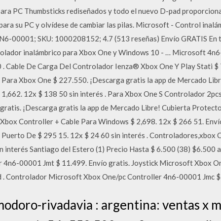
para PC Thumbsticks rediseñados y todo el nuevo D-pad proporciona
para su PC y olvídese de cambiar las pilas. Microsoft - Control ina
N6-00001; SKU: 1000208152; 4.7 (513 reseñas) Envío GRATIS En t
lador inalámbrico para Xbox One y Windows 10 - … Microsoft 4n6
. Cable De Carga Del Controlador Ienza® Xbox One Y Play Stati $ 77
 Para Xbox One $ 227.550. ¡Descarga gratis la app de Mercado Lib
$ 1,662. 12x $ 138 50 sin interés . Para Xbox One S Controlador 2p
o gratis. ¡Descarga gratis la app de Mercado Libre! Cubierta Protect
Xbox Controller + Cable Para Windows $ 2,698. 12x $ 266 51. Enví
 Puerto De $ 295 15. 12x $ 24 60 sin interés . Controladores,xbox
 interés Santiago del Estero (1) Precio Hasta $ 6.500 (38) $6.500
 4n6-00001 Jmt $ 11.499. Envío gratis. Joystick Microsoft Xbox On
ad . Controlador Microsoft Xbox One/pc Controller 4n6-00001 Jmc $ 
doro-rivadavia : argentina: ventas x 