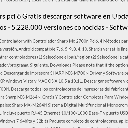
rs pcl 6 Gratis descargar software en Upda
s - 5.228.000 versiones conocidas - Softw
 Controlador with Controlador Sharp Mx 2700n Pcl6. 4 Métodos par
rsión, Android compatible 7, 6, 5, 9, 8, 4, 10. Sharp's versatile lin
ar controladores (1) Seleccione el país/región (2) Seleccione la ca
ador/programa. Siguiente. Downloads Please note that if the option y
nload Descargar de Impresora SHARP MX-M700N Driver y Software pa
XP, windows Vista y MAC OS X 10.5 a 10.11. Descargar software y 
0N. Descarga todos los controladores de Impresoras del fabricante
ora Sharp MX-M264N. Gratis Y Controlador Completas Para Windows 
cipales: Sharp MX-M264N Sistema Digital Multifuncional Monocrom
L, incluye puerto RJ-45 Ethernet 10/100/1000 Base-T y puerto USB
indows 7 64bits y 32bits Paquete completo de controladores, aplic