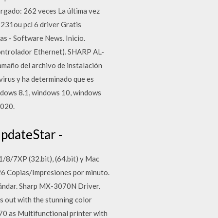
argado: 262 veces La última vez
231ou pcl 6 driver Gratis
s - Software News. Inicio.
controlador Ethernet). SHARP AL-
maño del archivo de instalación
virus y ha determinado que es
ndows 8.1, windows 10, windows
6020.
pdateStar -
/7XP (32.bit), (64.bit) y Mac
26 Copias/Impresiones por minuto.
tándar. Sharp MX-3070N Driver.
out with the stunning color
0 as Multifunctional printer with