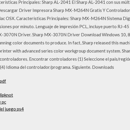
cterísticas Principales: Sharp AL-2041 El Sharp AL-2041 con sus múlt
a. Descargar Driver Impresora Sharp MX-M264N Gratis Y Controlad
 Mac OSX. Características Principales: Sharp MX-M264N Sistema Dig
iones por minuto. Lenguaje de impresión PCL, incluye puerto RJ-4
X-3070N Driver. Sharp MX-3070N Driver Download Windows 10, 8, 8
ning color documents to produce. In fact, Sharp released this mac
inter with advanced series color workgroup document system. Sharp's
ontroladores. Encontrar controladores (1) Seleccione el país/región 
 (4) Idioma del controlador/programa. Siguiente. Downloads
pdf
lipknot
e pc
el juego ps4