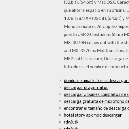
(32.bit), (64.bit) y Mac OSX. Cara
que ahorra espacio en su oficin
10/8.1/8/7XP (32.bit), (64.bit) y
Monocromático. 26 Copias/Impres
puerto USB 2.0 estándar. Sharp M
MX-3070N comes out with the stun
and MX-3570 as Multifunctional pr
MFPs offers secure, Descarga de c
Introduzca el nombre de producto
dominar xamarin.forms descargar 
descargar dragon ml pc
descargar álbumes completos de s
descarga gratuita de micrófono d
encontrar el tamaño de descarga d
hotel story apk mod descargar
rdwjutk
rdwjutk