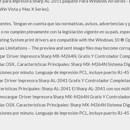
er para impresora Sharp AL-2051 paquete Para Windows All series -
in Vista y Mac X Series).
entes. Tengan en cuenta que las normativas, avisos, advertencias y 
 no cumplen plenamente con la legislación vigente en su país, especi
ing System print drivers are compatible with the Windows 10 ® Op
Fax Limitations – The preview and sent image files may become corrup
gar Driver Impresora Sharp MX-M264N. Gratis Y Controlador Com
 Mac OSX.. Características Principales: Sharp MX-M264N Sistema Dig
iones por minuto. Lenguaje de impresión PCL, incluye puerto RJ-4
gar Driver Impresora Sharp AL-2041 Gratis Y Controlador Complet
cterísticas Principales: Sharp AL-2041 El Sharp AL-2041 con sus múlt
a. Descargar Driver Impresora Sharp MX-M264N Gratis Y Controlad
 Mac OSX. Características Principales: Sharp MX-M264N Sistema Dig
iones por minuto. Lenguaje de impresión PCL, incluye puerto RJ-4