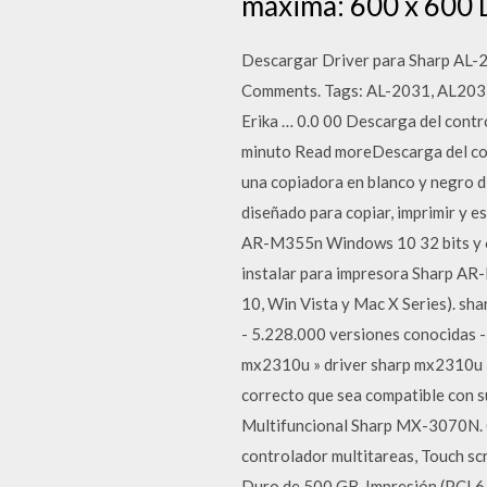
máxima: 600 x 600 
Descargar Driver para Sharp AL-20
Comments. Tags: AL-2031, AL2031
Erika … 0.0 00 Descarga del con
minuto Read moreDescarga del 
una copiadora en blanco y negro d
diseñado para copiar, imprimir y 
AR-M355n Windows 10 32 bits y 64
instalar para impresora Sharp AR
10, Win Vista y Mac X Series). s
- 5.228.000 versiones conocidas -
mx2310u » driver sharp mx2310u 
correcto que sea compatible con
Multifuncional Sharp MX-3070N. C
controlador multitareas, Touch scr
Duro de 500 GB, Impresión (PCL6 y