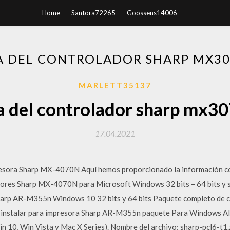
Home
Santora72265
Goossens14006
 DEL CONTROLADOR SHARP MX30
MARLETT35137
 del controlador sharp mx30
17.04.2021
esora Sharp MX-4070N Aquí hemos proporcionado la información com
ores Sharp MX-4070N para Microsoft Windows 32 bits – 64 bits y 
arp AR-M355n Windows 10 32 bits y 64 bits Paquete completo de co
 instalar para impresora Sharp AR-M355n paquete Para Windows All 
10, Win Vista y Mac X Series). Nombre del archivo: sharp-pcl6-t1.z