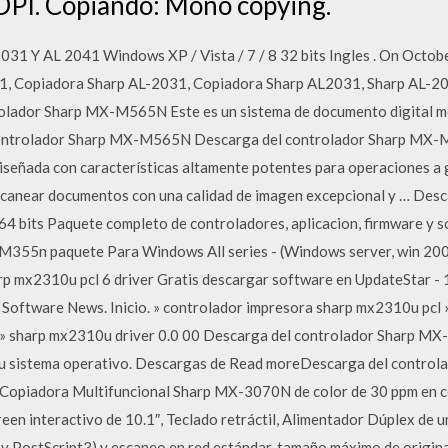
DPI. Copiando: Mono copying.
31 Y AL 2041 Windows XP / Vista / 7 / 8 32 bits Ingles . On October
, Copiadora Sharp AL-2031, Copiadora Sharp AL2031, Sharp AL-2
trolador Sharp MX-M565N Este es un sistema de documento digital 
controlador Sharp MX-M565N Descarga del controlador Sharp M
iseñada con características altamente potentes para operaciones a gr
escanear documentos con una calidad de imagen excepcional y … Des
 bits Paquete completo de controladores, aplicacion, firmware y 
-M355n paquete Para Windows All series - (Windows server, win 2
harp mx2310u pcl 6 driver Gratis descargar software en UpdateStar 
 Software News. Inicio. » controlador impresora sharp mx2310u pcl 
» sharp mx2310u driver 0.0 00 Descarga del controlador Sharp MX-
 su sistema operativo. Descargas de Read moreDescarga del contr
opiadora Multifuncional Sharp MX-3070N de color de 30 ppm en col
een interactivo de 10.1″, Teclado retráctil, Alimentador Dúplex de 
 PostScript3) y escaneo en red estándar, tamaño máximo de original