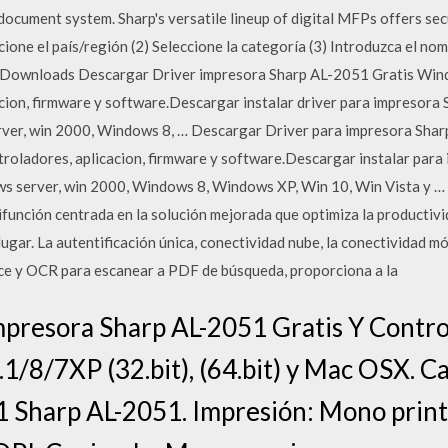
ocument system. Sharp's versatile lineup of digital MFPs offers se
ione el país/región (2) Seleccione la categoría (3) Introduzca el no
. Downloads Descargar Driver impresora Sharp AL-2051 Gratis Wind
cion, firmware y software.Descargar instalar driver para impresor
rver, win 2000, Windows 8, … Descargar Driver para impresora Sha
troladores, aplicacion, firmware y software.Descargar instalar par
s server, win 2000, Windows 8, Windows XP, Win 10, Win Vista y … 
nción centrada en la solución mejorada que optimiza la productivid
ugar. La autentificación única, conectividad nube, la conectividad mó
ce y OCR para escanear a PDF de búsqueda, proporciona a la
mpresora Sharp AL-2051 Gratis Y Contr
/8/7XP (32.bit), (64.bit) y Mac OSX. Ca
1 Sharp AL-2051. Impresión: Mono print