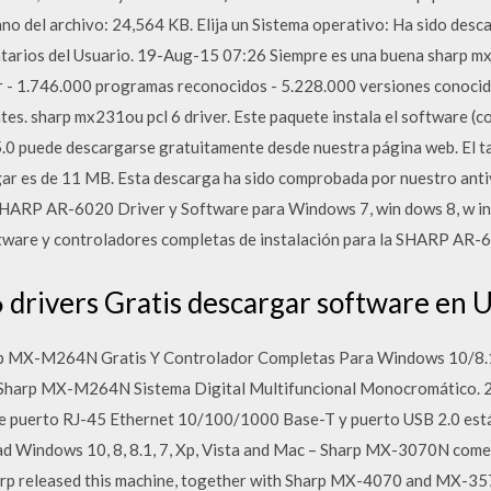
 del archivo: 24,564 KB. Elija un Sistema operativo: Ha sido desc
arios del Usuario. 19-Aug-15 07:26 Siempre es una buena sharp mx
 - 1.746.000 programas reconocidos - 5.228.000 versiones conocida
tes. sharp mx231ou pcl 6 driver. Este paquete instala el software (
.0 puede descargarse gratuitamente desde nuestra página web. El ta
ar es de 11 MB. Esta descarga ha sido comprobada por nuestro anti
SHARP AR-6020 Driver y Software para Windows 7, win dows 8, w i
tware y controladores completas de instalación para la SHARP AR-
drivers Gratis descargar software en U
p MX-M264N Gratis Y Controlador Completas Para Windows 10/8.1/8
: Sharp MX-M264N Sistema Digital Multifuncional Monocromático. 
ye puerto RJ-45 Ethernet 10/100/1000 Base-T y puerto USB 2.0 es
Windows 10, 8, 8.1, 7, Xp, Vista and Mac – Sharp MX-3070N comes 
arp released this machine, together with Sharp MX-4070 and MX-357