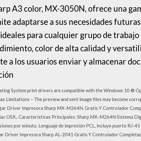
arp A3 color, MX-3050N, ofrece una gam
ite adaptarse a sus necesidades futuras
 ideales para cualquier grupo de trabaj
dimiento, color de alta calidad y versatil
te a los usuarios enviar y almacenar d
ción
ing System print drivers are compatible with the Windows 10 ® Op
Fax Limitations – The preview and sent image files may become corrup
gar Driver Impresora Sharp MX-M264N. Gratis Y Controlador Com
 Mac OSX.. Características Principales: Sharp MX-M264N Sistema Dig
iones por minuto. Lenguaje de impresión PCL, incluye puerto RJ-4
gar Driver Impresora Sharp AL-2041 Gratis Y Controlador Complet