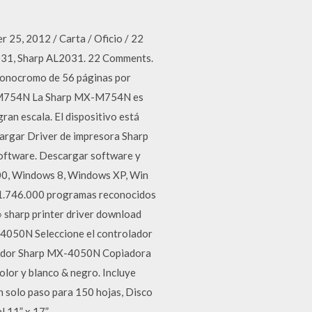
 25, 2012 / Carta / Oficio / 22
031, Sharp AL2031. 22 Comments.
monocromo de 56 páginas por
X-M754N La Sharp MX-M754N es
an escala. El dispositivo está
cargar Driver de impresora Sharp
software. Descargar software y
000, Windows 8, Windows XP, Win
- 1.746.000 programas reconocidos
» sharp printer driver download
4050N Seleccione el controlador
olador Sharp MX-4050N Copiadora
or y blanco & negro. Incluye
un solo paso para 150 hojas, Disco
 11” x 17”.