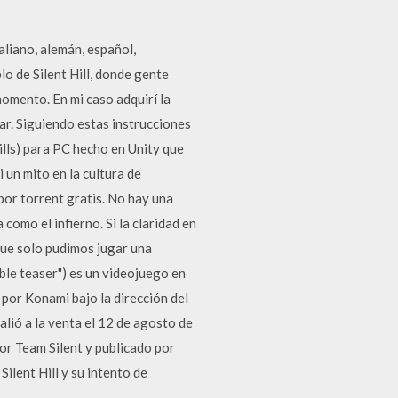
liano, alemán, español,
o de Silent Hill, donde gente
 momento. En mi caso adquirí la
ar. Siguiendo estas instrucciones
ills) para PC hecho en Unity que
 un mito en la cultura de
por torrent gratis. No hay una
como el infierno. Si la claridad en
que solo pudimos jugar una
ble teaser") es un videojuego en
 por Konami bajo la dirección del
lió a la venta el 12 de agosto de
por Team Silent y publicado por
ilent Hill y su intento de