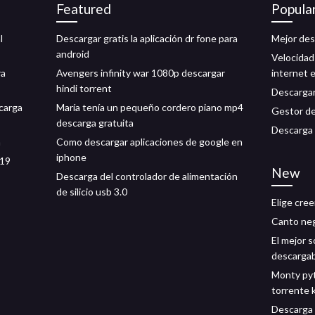
Featured
Popula
l
Descargar gratis la aplicación dr fone para
Mejor des
android
Velocidad
ra
Avengers infinity war 1080p descargar
internet 
hindi torrent
Descargar
carga
María tenía un pequeño cordero piano mp4
Gestor de
descarga gratuita
Descarga g
a
Como descargar aplicaciones de google en
iphone
 19
New
Descarga del controlador de alimentación
de silicio usb 3.0
Elige cree
Canto neg
El mejor 
descargab
Monty pyt
torrente 
Descarga 