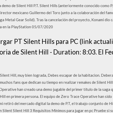
 demo de Silent Hill P.T. Silent Hills (anteriormente conocido como 
l director mexicano Guillermo del Toro junto a la colaboración del f
aga Metal Gear Solid). Tras la cancelación del proyecto, Konami dio 
da en la PlayStation 05/07/2020
gar PT Silent Hills para PC (link actua
ria de Silent Hill - Duration: 8:03. El 
Silent Hill, muy bien lograda, Debes escapar de la habitacion. Deber
muchos fans que dedican su tiempo en realizar remakes de Silent Hil
Operative han creado una demo jugable del primer título de la saga 
nt Hill en primera persona. El equipo de Zero Trace Operative han sid
 retiró del mercado digital la demo de P.T, el trabajo conjunto de 
 en Silent Silent Hill 3 Requisitos Mínimos para jugar en pc Pruebe s