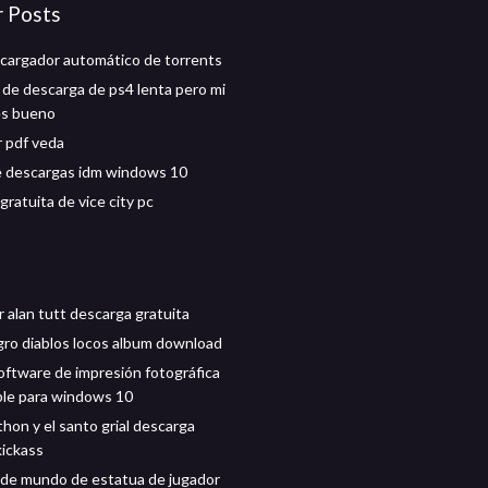
r Posts
cargador automático de torrents
 de descarga de ps4 lenta pero mi
es bueno
 pdf veda
 descargas idm windows 10
ratuita de vice city pc
r alan tutt descarga gratuita
ro diablos locos album download
software de impresión fotográfica
le para windows 10
hon y el santo grial descarga
kickass
de mundo de estatua de jugador