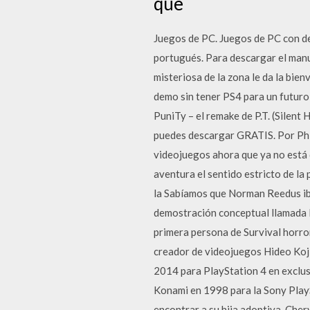
que
Juegos de PC. Juegos de PC con de
portugués. Para descargar el manua
misteriosa de la zona le da la bien
demo sin tener PS4 para un futuro,
PuniTy – el remake de P.T. (Silent
puedes descargar GRATIS. Por Phill
videojuegos ahora que ya no está 
aventura el sentido estricto de la 
la Sabíamos que Norman Reedus iba
demostración conceptual llamada P.
primera persona de Survival horror
creador de videojuegos Hideo Koji
2014 para PlayStation 4 en exclusi
Konami en 1998 para la Sony PlaySt
encontrar a su hija adoptiva, Che