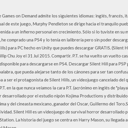
 Games on Demand admite los siguientes idiomas: inglés, francés, ita
l de este juego, Murphy Pendleton se dirige hacia el tranquilo puebl
venida a un infierno personal en crecimiento. Sólo si lo tuviste en su
 he comprado una PS4 y lo tenía en lalibrería pero sin poder descarg
 Hills) para PC hecho en Unity que puedes descargar GRATIS. (Silent H
ip Chu Joy el 31 Jul 2015. Compartir. P.T. se ha vuelto un vuelto casi
disponible para descargarse en PS4. Descargar Silent Hill para PSP 
palabra, que pueda alejarse tanto de los cánones para ser tan confusa 
 a ser el protagonista de Silent Hills, un videojuego cancelado del 
T. en la que nunca veíamos la cara P.T. (acrónimo en inglés de "playa
 desarrollado por el estudio nipón Kojima Productions y distribuido
ma y del cineasta mexicano, ganador del Oscar, Guillermo del Toro.Sa
vidad. Silent Hill es un videojuego de survival horror desarrollado 
ation. La historia del juego se centra en Harry Mason, su llegada a S
ryl Mason.