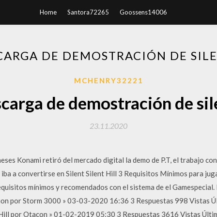
Home
Santora72265
Goossens14006
CARGA DE DEMOSTRACIÓN DE SILE
MCHENRY32221
carga de demostración de sile
23.11.2020
eses Konami retiró del mercado digital la demo de P.T, el trabajo co
, iba a convertirse en Silent Silent Hill 3 Requisitos Mínimos para j
requisitos mínimos y recomendados con el sistema de el Gamespecial. Id
dition por Storm 3000 » 03-03-2020 16:36 3 Respuestas 998 Vistas 
 Hill por Otacon » 01-02-2019 05:30 3 Respuestas 3616 Vistas Últ