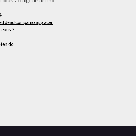
aciones y código desde cero.
4
red dead companio app acer
 nexus 7
etenido