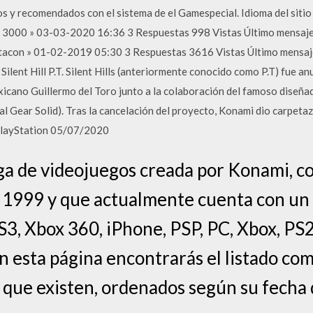
mos y recomendados con el sistema de el Gamespecial. Idioma del sitio ar
orm 3000 » 03-03-2020 16:36 3 Respuestas 998 Vistas Último mensa
r Otacon » 01-02-2019 05:30 3 Respuestas 3616 Vistas Último men
Silent Hill P.T. Silent Hills (anteriormente conocido como P.T) fue an
exicano Guillermo del Toro junto a la colaboración del famoso diseñ
al Gear Solid). Tras la cancelación del proyecto, Konami dio carpeta
 PlayStation 05/07/2020
aga de videojuegos creada por Konami, co
 1999 y que actualmente cuenta con un 
S3, Xbox 360, iPhone, PSP, PC, Xbox, P
n esta página encontrarás el listado com
ll que existen, ordenados según su fecha