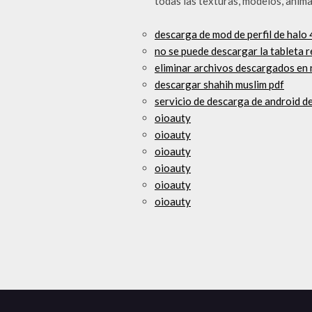
todas las texturas, modelos, anim
descarga de mod de perfil de halo 
no se puede descargar la tableta 
eliminar archivos descargados en
descargar shahih muslim pdf
servicio de descarga de android d
oioauty
oioauty
oioauty
oioauty
oioauty
oioauty