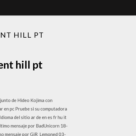
NT HILL PT
nt hill pt
njunto de Hideo Kojima con
ugar en pc Pruebe si su computadora
ioma del sitio ar de en es fr hu it
Último mensaje por BadUnicorn 18-
imo mensaje por GiR_Lemoned 03-