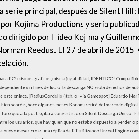
a serie principal, después de Silent Hil
 por Kojima Productions y sería publica
o dirigido por Hideo Kojima y Guillermo
Norman Reedus.. El 27 de abril de 2015
celación.
 para PC! mismos graficos, misma jugabilidad, IDENTICO! Compatibl
ndependiente sin fines de lucro, la descarga NO viola derechos de aut
este enlace. [RadiusGordello (itch.io) vía Gamespot] Eduardo Marín.
bien sabréis, hace algunos meses Konami retiró del mercado digital l
Toro que a la postre, iba a convertirse en Silent Descarga Unreal PT
ntre los usuarios, que hay quien que no estaba dispuesto a perderlo 
ace nueve meses crear una réplica de PT utilizando Unreal Engine co