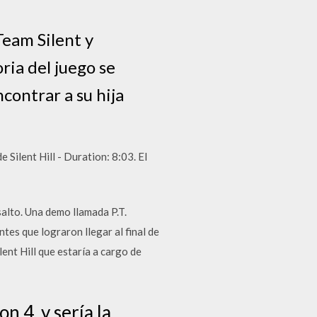
Team Silent y
ria del juego se
ncontrar a su hija
Silent Hill - Duration: 8:03. El
lto. Una demo llamada P.T.
tes que lograron llegar al final de
lent Hill que estaría a cargo de
n 4, y sería la