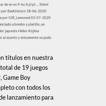
 de en es fr hu it pl pt … Silent
je por BadUnicorn 18-06-2020
saje por GiR_Lemoned 03-07-2020
unciado a bombo y platillo, un
ador japonés Hideo Kojima
zo al asunto y únicamente se pudo
n títulos en nuestra
total de 19 juegos
S2, Game Boy
pleto con todos los
 de lanzamiento para