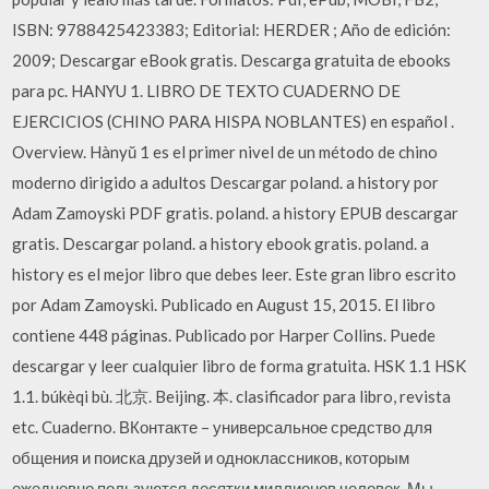
ISBN: 9788425423383; Editorial: HERDER ; Año de edición:
2009; Descargar eBook gratis. Descarga gratuita de ebooks
para pc. HANYU 1. LIBRO DE TEXTO CUADERNO DE
EJERCICIOS (CHINO PARA HISPA NOBLANTES) en español .
Overview. Hànyŭ 1 es el primer nivel de un método de chino
moderno dirigido a adultos Descargar poland. a history por
Adam Zamoyski PDF gratis. poland. a history EPUB descargar
gratis. Descargar poland. a history ebook gratis. poland. a
history es el mejor libro que debes leer. Este gran libro escrito
por Adam Zamoyski. Publicado en August 15, 2015. El libro
contiene 448 páginas. Publicado por Harper Collins. Puede
descargar y leer cualquier libro de forma gratuita. HSK 1.1 HSK
1.1. búkèqi bù. 北京. Beijing. 本. clasificador para libro, revista
etc. Cuaderno. ВКонтакте – универсальное средство для
общения и поиска друзей и одноклассников, которым
ежедневно пользуются десятки миллионов человек. Мы