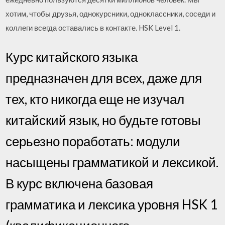
хотим, чтобы друзья, однокурсники, одноклассники, соседи и
коллеги всегда оставались в контакте. HSK Level 1.
Курс китайского языка
предназначен для всех, даже для
тех, кто никогда еще не изучал
китайский язык, но будьте готовы
серьезно поработать: модули
насыщены грамматикой и лексикой.
В курс включена базовая
грамматика и лексика уровня HSK 1