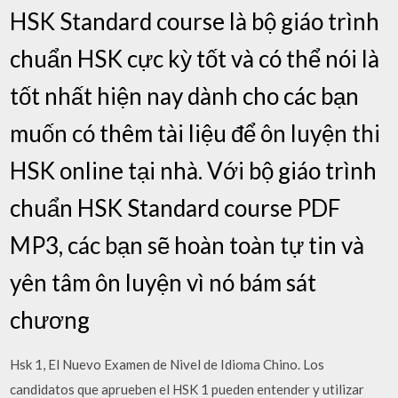
HSK Standard course là bộ giáo trình
chuẩn HSK cực kỳ tốt và có thể nói là
tốt nhất hiện nay dành cho các bạn
muốn có thêm tài liệu để ôn luyện thi
HSK online tại nhà. Với bộ giáo trình
chuẩn HSK Standard course PDF
MP3, các bạn sẽ hoàn toàn tự tin và
yên tâm ôn luyện vì nó bám sát
chương
Hsk 1, El Nuevo Examen de Nivel de Idioma Chino. Los
candidatos que aprueben el HSK 1 pueden entender y utilizar