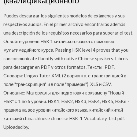
(квалификационного
Puedes descargar los siguientes modelos de exámenes y sus
respectivos audios. En el primer archivo encontrarás además
una descripción de los requisitos necesarios para superar el test.
Освойте уровень HSK 1 китайского языка с помощью
мультимедийного курса. Passing HSK level 4 proves that you
cancommunicate fluently with native Chinese speakers. Libros
para descargar en PDF y otros formatos. Тексты: PDF.
Словари: Lingvo Tutor XML (2 варианта, с транскрипцией в
поле "транскрипция" и в поле "примеры"), XLS и CSV.
Описание: Материалы для подготовки к экзамену "Новый
HSK" с 1 по 6 уровни. HSK1, HSK2, HSK3, HSK4, HSK5, HSK6 -
правила на все уровни китайского языка. китайский китай
китпский china chinese chinesse HSK-1-Vocabulary-List.pdf.
Uploaded by.