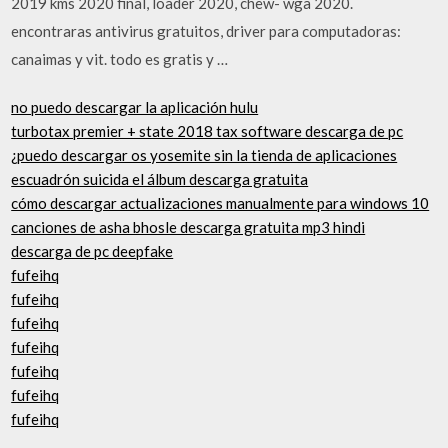
2019 kms 2020 final, loader 2020, chew- wga 2020.
encontraras antivirus gratuitos, driver para computadoras:
canaimas y vit. todo es gratis y …
no puedo descargar la aplicación hulu
turbotax premier + state 2018 tax software descarga de pc
¿puedo descargar os yosemite sin la tienda de aplicaciones
escuadrón suicida el álbum descarga gratuita
cómo descargar actualizaciones manualmente para windows 10
canciones de asha bhosle descarga gratuita mp3 hindi
descarga de pc deepfake
fufeihq
fufeihq
fufeihq
fufeihq
fufeihq
fufeihq
fufeihq