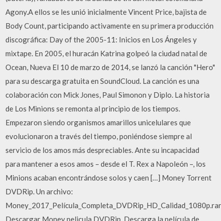
Agony.A ellos se les unió inicialmente Vincent Price, bajista de
Body Count, participando activamente en su primera producción
discográfica: Day of the 2005-11: Inicios en Los Ángeles y
mixtape. En 2005, el huracán Katrina golpeó la ciudad natal de
Ocean, Nueva El 10 de marzo de 2014, se lanzó la canción "Hero"
para su descarga gratuita en SoundCloud. La canción es una
colaboración con Mick Jones, Paul Simonon y Diplo. La historia
de Los Minions se remonta al principio de los tiempos.
Empezaron siendo organismos amarillos unicelulares que
evolucionaron a través del tiempo, poniéndose siempre al
servicio de los amos más despreciables. Ante su incapacidad
para mantener a esos amos – desde el T. Rex a Napoleón –, los
Minions acaban encontrándose solos y caen […] Money Torrent
DVDRip. Un archivo:
Money_2017_Película_Completa_DVDRip_HD_Calidad_1080p.rar
Descargar Money pelicula DVDRip. Descarga la película de