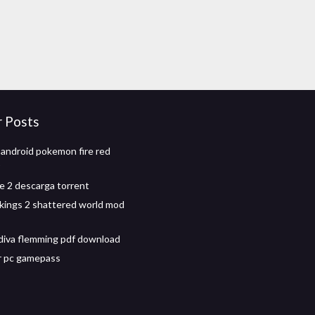
r Posts
android pokemon fire red
 2 descarga torrent
kings 2 shattered world mod
 diva flemming pdf download
r pc gamepass