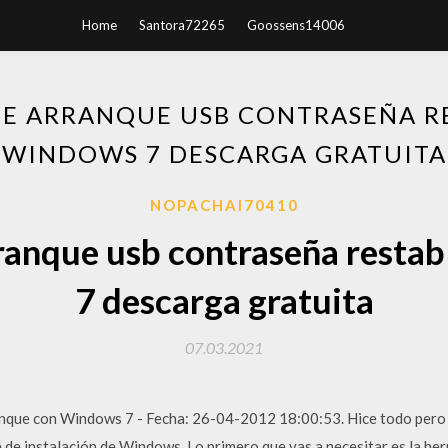
Home
Santora72265
Goossens14006
DE ARRANQUE USB CONTRASEÑA R
WINDOWS 7 DESCARGA GRATUITA
NOPACHAI70410
rranque usb contraseña resta
7 descarga gratuita
07.03.2021
nque con Windows 7 - Fecha: 26-04-2012 18:00:53. Hice todo pero a
de instalación de Windows. Lo primero que vas a necesitar es la he