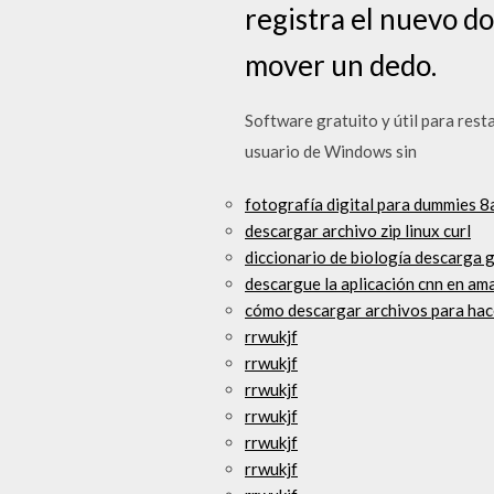
registra el nuevo d
mover un dedo.
Software gratuito y útil para re
usuario de Windows sin
fotografía digital para dummies 8
descargar archivo zip linux curl
diccionario de biología descarga g
descargue la aplicación cnn en ama
cómo descargar archivos para ha
rrwukjf
rrwukjf
rrwukjf
rrwukjf
rrwukjf
rrwukjf