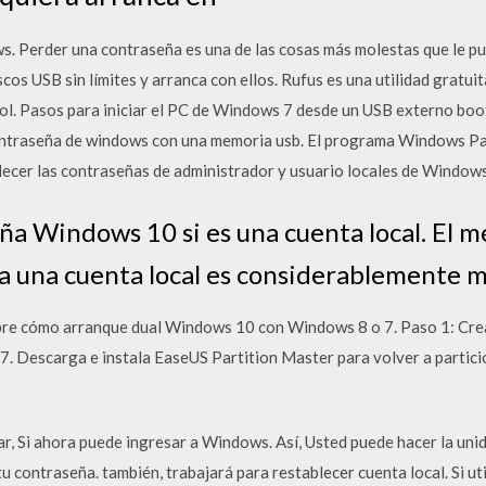
. Perder una contraseña es una de las cosas más molestas que le pu
os USB sin límites y arranca con ellos. Rufus es una utilidad gratui
Pasos para iniciar el PC de Windows 7 desde un USB externo boot
contraseña de windows con una memoria usb. El programa Windows P
ablecer las contraseñas de administrador y usuario locales de Window
ña Windows 10 si es una cuenta local. El 
a una cuenta local es considerablemente 
obre cómo arranque dual Windows 10 con Windows 8 o 7. Paso 1: Crear
. Descarga e instala EaseUS Partition Master para volver a partici
ar, Si ahora puede ingresar a Windows. Así, Usted puede hacer la uni
u contraseña. también, trabajará para restablecer cuenta local. Si ut