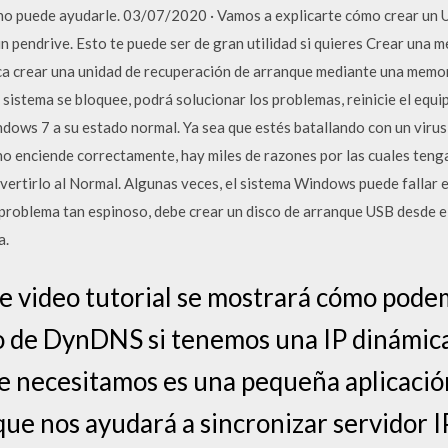
o puede ayudarle. 03/07/2020 · Vamos a explicarte cómo crear un U
pendrive. Esto te puede ser de gran utilidad si quieres Crear una 
a crear una unidad de recuperación de arranque mediante una memori
 sistema se bloquee, podrá solucionar los problemas, reinicie el equi
ws 7 a su estado normal. Ya sea que estés batallando con un virus o
o enciende correctamente, hay miles de razones por las cuales teng
rtirlo al Normal. Algunas veces, el sistema Windows puede fallar e 
problema tan espinoso, debe crear un disco de arranque USB desde e
a.
e video tutorial se mostrará cómo pode
o de DynDNS si tenemos una IP dinámic
 necesitamos es una pequeña aplicació
 que nos ayudará a sincronizar servidor 