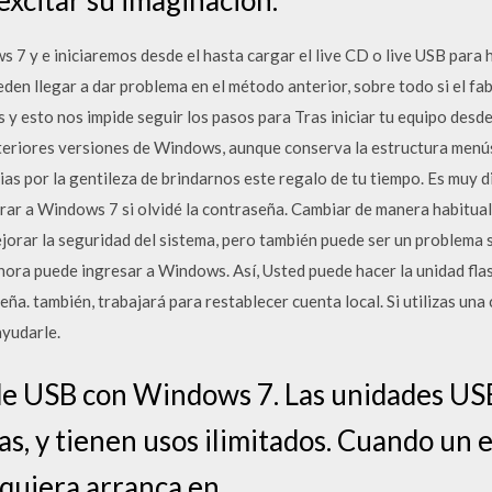
 7 y e iniciaremos desde el hasta cargar el live CD o live USB para
eden llegar a dar problema en el método anterior, sobre todo si el fa
y esto nos impide seguir los pasos para Tras iniciar tu equipo desd
nteriores versiones de Windows, aunque conserva la estructura men
ias por la gentileza de brindarnos este regalo de tu tiempo. Es muy d
ntrar a Windows 7 si olvidé la contraseña. Cambiar de manera habitu
rar la seguridad del sistema, pero también puede ser un problema s
 ahora puede ingresar a Windows. Así, Usted puede hacer la unidad fl
ña. también, trabajará para restablecer cuenta local. Si utilizas u
ayudarle.
e USB con Windows 7. Las unidades US
s, y tienen usos ilimitados. Cuando un 
iquiera arranca en