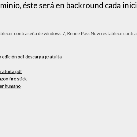
ominio, éste será en backround cada ini
stablecer contraseña de windows 7, Renee PassNow restablece contra
a edición pdf descarga gratuita
ratuita pdf
zon fire stick
cer humano