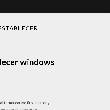
ESTABLECER
blecer windows
l formatear me tiro un error y
rramienta de descarga e