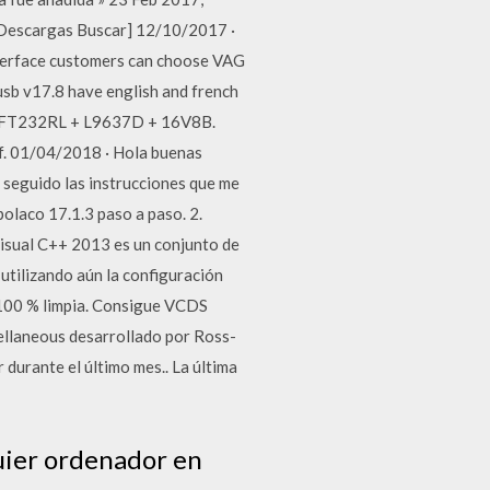
[ Descargas Buscar] 12/10/2017 ·
terface customers can choose VAG
sb v17.8 have english and french
2 + FT232RL + L9637D + 16V8B.
f. 01/04/2018 · Hola buenas
 seguido las instrucciones que me
 polaco 17.1.3 paso a paso. 2.
 Visual C++ 2013 es un conjunto de
utilizando aún la configuración
 100 % limpia. Consigue VCDS
ellaneous desarrollado por Ross-
 durante el último mes.. La última
uier ordenador en