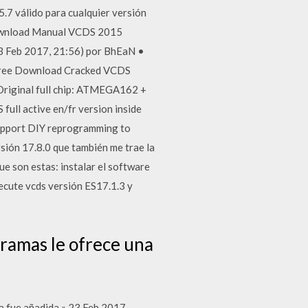
.7 válido para cualquier versión
 Download Manual VCDS 2015
(23 Feb 2017, 21:56) por BhEaN •
h Free Download Cracked VCDS
,Original full chip: ATMEGA162 +
ull active en/fr version inside
upport DIY reprogramming to
sión 17.8.0 que también me trae la
ue son estas: instalar el software
jecute vcds versión ES17.1.3 y
ramas le ofrece una
a fue añadida » 23 Feb 2017,