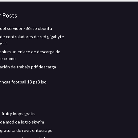
r Posts
del servidor x86 iso ubuntu
de controladores de red gigabyte
-sli
enium un enlace de descarga de
de cromo
ación de trabajo pdf descarga
 ncaa football 13 ps3 iso
fruity loops gratis
de mod de logro skyrim
gratuita de revit entourage