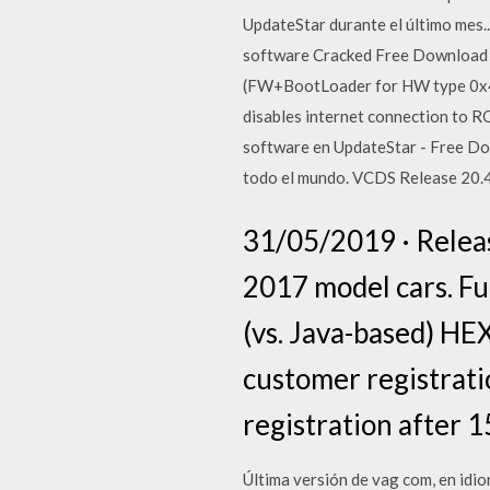
UpdateStar durante el último mes
software Cracked Free Download 
(FW+BootLoader for HW type 0x44
disables internet connection to RO
software en UpdateStar - Free Do
todo el mundo. VCDS Release 20.4 .
31/05/2019 · Releas
2017 model cars. Fu
(vs. Java-based) HE
customer registrat
registration after 
Última versión de vag com, en i