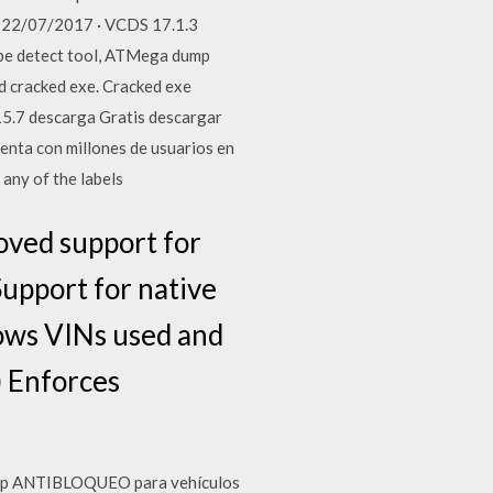
. 22/07/2017 · VCDS 17.1.3
pe detect tool, ATMega dump
 cracked exe. Cracked exe
 15.7 descarga Gratis descargar
nta con millones de usuarios en
 any of the labels
oved support for
Support for native
hows VINs used and
) Enforces
chip ANTIBLOQUEO para vehículos