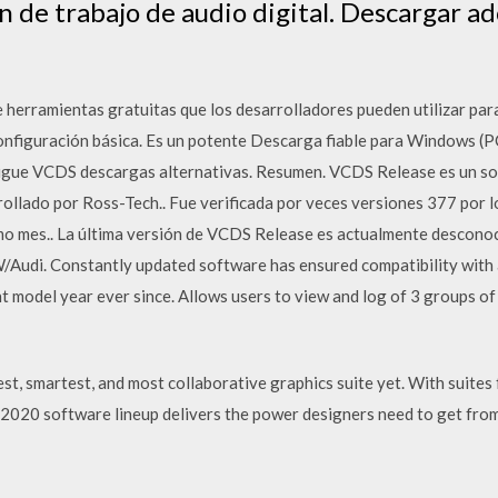
 de trabajo de audio digital. Descargar ad
 herramientas gratuitas que los desarrolladores pueden utilizar par
 configuración básica. Es un potente Descarga fiable para Windows
nsigue VCDS descargas alternativas. Resumen. VCDS Release es un s
ollado por Ross-Tech.. Fue verificada por veces versiones 377 por l
imo mes.. La última versión de VCDS Release es actualmente desconoc
/Audi. Constantly updated software has ensured compatibility with 
 model year ever since. Allows users to view and log of 3 groups of
t, smartest, and most collaborative graphics suite yet. With suite
0 software lineup delivers the power designers need to get from 