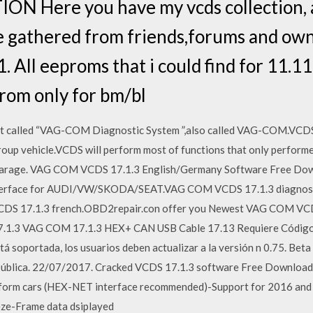
 Here you have my vcds collection, a
e gathered from friends,forums and o
 1. All eeproms that i could find for 11.1
rom only for bm/bl
 called “VAG-COM Diagnostic System ”,also called VAG-COM.VCDS i
up vehicle.VCDS will perform most of functions that only performed 
nd garage. VAG COM VCDS 17.1.3 English/Germany Software Free D
terface for AUDI/VW/SKODA/SEAT.VAG COM VCDS 17.1.3 diagnosti
CDS 17.1.3 french.OBD2repair.con offer you Newest VAG COM VC
7.1.3 VAG COM 17.1.3 HEX+ CAN USB Cable 17.13 Requiere Código d
tá soportada, los usuarios deben actualizar a la versión n 0.75. Bet
n pública. 22/07/2017. Cracked VCDS 17.1.3 software Free Downlo
form cars (HEX-NET interface recommended)-Support for 2016 and 
ze-Frame data dsiplayed