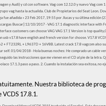
wagen y Audi) y cd con software. Vag com 12.12.0 y nuevo Vag com 15
 grupo vag hasta la actualida. Club de Propietarios del Seat Leon.
ga fue añadida » 23 Feb 2017, 19:55 por Jlucas y su última edición 
escargas Buscar] 12/10/2017 · VAG 17.1 diagnostic interface wit
nterface customers can choose VAG VAG 17.1 Version is top quality
usb v17.8 have english and french version for choose. V17.8 VCDS f
62 + FT232RL + L9637D + 16V8B. Latest crack 17.8 vagcom also s
r self. 01/04/2018 · Hola buenas noches: He comprado un cable ver
eguido las instrucciones que me vienen en el CD al pie de la letra. Q
 polaco 17.1.3 paso a paso. 2. Cuando la instalación sea exitosa, no e
tuitamente. Nuestra biblioteca de prog
e VCDS 17.8.1.
on. Download Manual VCDS 2015 traducido al Español . Esta descarg