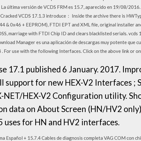
.. La última versión de VCDS FRM es 15.7, aparecido en 19/08/2016
Cracked VCDS 17.1.3 introduce： Inside the archive there is HWTy
 & 0x46 + EEPROM), FTDI EPT and XML file, original installer and
SS, marriage with FTDI Chip ID and clears blacklisted serials. vcds
wnload Manager es una aplicación de descargas muy potente que cue
 For use with the following Interfaces. Click on the above link or on
e 17.1 published 6 January. 2017. Impr
ll support for new HEX-V2 Interfaces ; 
X-NET/HEX-V2 Configuration utility. S
ion data on About Screen (HN/HV2 only
15 uses for HN and HV2 interfaces.
dioma Español + 15.7.4 Cables de diagnosis completa VAG COM con 