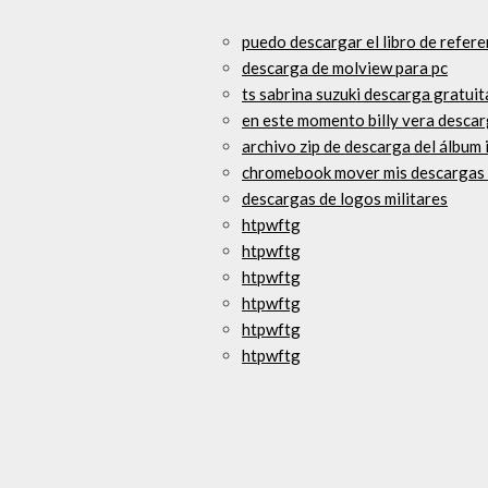
puedo descargar el libro de refere
descarga de molview para pc
ts sabrina suzuki descarga gratuit
en este momento billy vera descar
archivo zip de descarga del álbum 
chromebook mover mis descargas d
descargas de logos militares
htpwftg
htpwftg
htpwftg
htpwftg
htpwftg
htpwftg