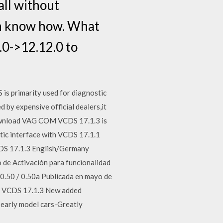
ll without
wn know how. What
1.0->12.12.0 to
s primarity used for diagnostic
by expensive official dealers,it
ownload VAG COM VCDS 17.1.3 is
c interface with VCDS 17.1.1
DS 17.1.3 English/Germany
e Activación para funcionalidad
a 0.50 / 0.50a Publicada en mayo de
ad VCDS 17.1.3 New added
early model cars-Greatly