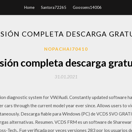
Home
Santora72265
Goossens14006
RSIÓN COMPLETA DESCARGA GRATU
NOPACHAI70410
sión completa descarga grat
31.01.2021
ion diagnostic system for VW/Audi. Constantly updated software has
r cars through the current model year ever since. Allows users to v
ultaneously. Descarga fiable para Windows (PC) de VCDS SVO GRATIS
gas alternativas. Resumen. VCDS FRM es un software de Shareware
s-Tech.. Fue verificada por veces versiones 283 por los usuarios de