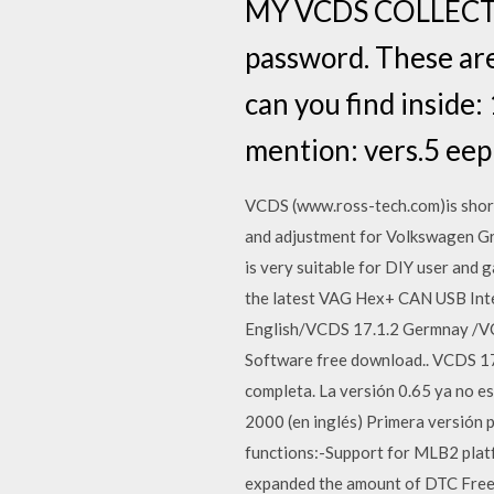
MY VCDS COLLECTION
password. These ar
can you find inside:
mention: vers.5 eep
VCDS (www.ross-tech.com)is short
and adjustment for Volkswagen Gro
is very suitable for DIY user a
the latest VAG Hex+ CAN USB In
English/VCDS 17.1.2 Germnay /V
Software free download.. VCDS 1
completa. La versión 0.65 ya no es
2000 (en inglés) Primera versió
functions:-Support for MLB2 plat
expanded the amount of DTC Free