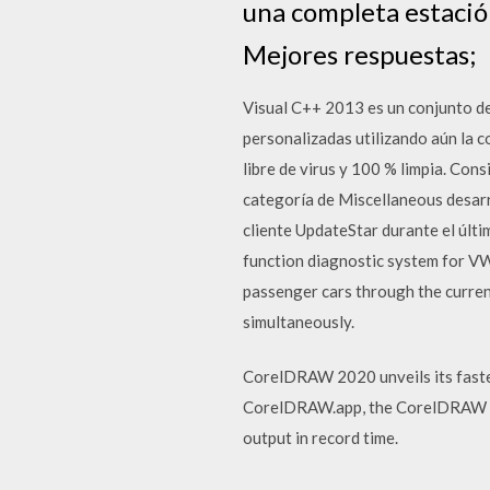
una completa estación
Mejores respuestas;
Visual C++ 2013 es un conjunto de
personalizadas utilizando aún la
libre de virus y 100 % limpia. Co
categoría de Miscellaneous desarr
cliente UpdateStar durante el últ
function diagnostic system for VW
passenger cars through the current
simultaneously.
CorelDRAW 2020 unveils its fastes
CorelDRAW.app, the CorelDRAW 202
output in record time.