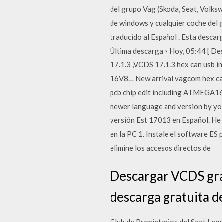
del grupo Vag (Skoda, Seat, Volks
de windows y cualquier coche del
traducido al Español . Esta descar
Última descarga » Hoy, 05:44 [ D
17.1.3 ,VCDS 17.1.3 hex can usb i
16V8… New arrival vagcom hex can 
pcb chip edit including ATMEGA1
newer language and version by you
versión Est 17013 en Español. He s
en la PC 1. Instale el software ES
elimine los accesos directos de
Descargar VCDS gra
descarga gratuita d
Club de Propietarios del Seat Le