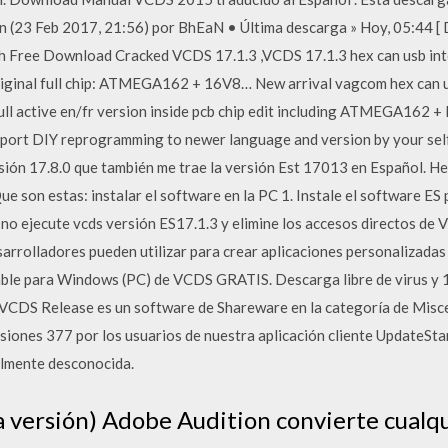
ión (23 Feb 2017, 21:56) por BhEaN • Última descarga » Hoy, 05:44 
th Free Download Cracked VCDS 17.1.3 ,VCDS 17.1.3 hex can usb in
Original full chip: ATMEGA162 + 16V8… New arrival vagcom hex can u
ull active en/fr version inside pcb chip edit including ATMEGA16
pport DIY reprogramming to newer language and version by your sel
ión 17.8.0 que también me trae la versión Est 17013 en Español. He
 Que son estas: instalar el software en la PC 1. Instale el software ES
 no ejecute vcds versión ES17.1.3 y elimine los accesos directos de
arrolladores pueden utilizar para crear aplicaciones personalizadas 
iable para Windows (PC) de VCDS GRATIS. Descarga libre de virus y
 VCDS Release es un software de Shareware en la categoría de Misc
rsiones 377 por los usuarios de nuestra aplicación cliente UpdateStar
lmente desconocida.
a versión) Adobe Audition convierte cualq