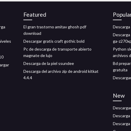
Featured
Popula
rga
El gran trastorno amitav ghosh pdf
Descarga 
download
Descarga 
niveles
Descargar gratis craft gothic bold
ga-z270xp
Pc de descarga de transporte abierto
Python sl
magnate de lujo
archivos 
10
Descarga de la piel ssundee
Bd prepar
argar
gratuita
Descarga del archivo zip de android kitkat
4.4.4
Descargar
New
Descargar 
Descarga 
Descarga 