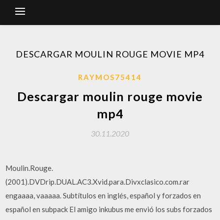
DESCARGAR MOULIN ROUGE MOVIE MP4
RAYMOS75414
Descargar moulin rouge movie
mp4
30.11.2020
Moulin.Rouge.
(2001).DVDrip.DUAL.AC3.Xvid.para.Divxclasico.com.rar
engaaaa, vaaaaa. Subtítulos en inglés, español y forzados en
español en subpack El amigo inkubus me envió los subs forzados