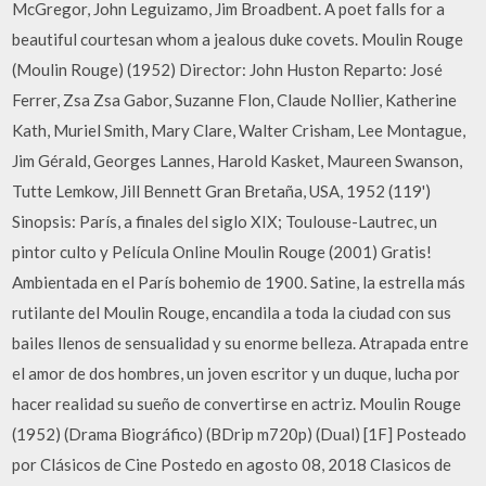
McGregor, John Leguizamo, Jim Broadbent. A poet falls for a
beautiful courtesan whom a jealous duke covets. Moulin Rouge
(Moulin Rouge) (1952) Director: John Huston Reparto: José
Ferrer, Zsa Zsa Gabor, Suzanne Flon, Claude Nollier, Katherine
Kath, Muriel Smith, Mary Clare, Walter Crisham, Lee Montague,
Jim Gérald, Georges Lannes, Harold Kasket, Maureen Swanson,
Tutte Lemkow, Jill Bennett Gran Bretaña, USA, 1952 (119')
Sinopsis: París, a finales del siglo XIX; Toulouse-Lautrec, un
pintor culto y Película Online Moulin Rouge (2001) Gratis!
Ambientada en el París bohemio de 1900. Satine, la estrella más
rutilante del Moulin Rouge, encandila a toda la ciudad con sus
bailes llenos de sensualidad y su enorme belleza. Atrapada entre
el amor de dos hombres, un joven escritor y un duque, lucha por
hacer realidad su sueño de convertirse en actriz. Moulin Rouge
(1952) (Drama Biográfico) (BDrip m720p) (Dual) [1F] Posteado
por Clásicos de Cine Postedo en agosto 08, 2018 Clasicos de