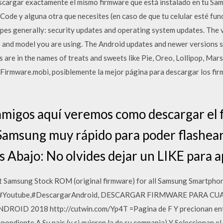
scargar exactamente el mismo firmware que está instalado en tu Sam
 Code y alguna otra que necesites (en caso de que tu celular esté f
pes generally: security updates and operating system updates. The 
 and model you are using. The Android updates and newer versions s
are in the names of treats and sweets like Pie, Oreo, Lollipop, Marsh
 Firmware.mobi, posiblemente la mejor página para descargar los fir
amigos aquí veremos como descargar el 
Samsung muy rápido para poder flashear
Abajo: No olvides dejar un LIKE para 
 Samsung Stock ROM (original firmware) for all Samsung Smartphone
re,#Youtube,#DescargarAndroid, DESCARGAR FIRMWARE PARA C
D 2018 http://cutwin.com/Yp4T =Pagina de F Y precionan enter 
pondiente A Su pais (y si quieren la de su compania) Y Seleccionan e