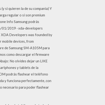
 (y si quieren la de su compania) Y
arga regular o si son premium
Phone Info Samsung podrás
6/01/2019 · xda-developers
s XDA Developers was founded by
r mobile devices, from
irmware de Samsung SM-A105M para
remos como descargar el firmware
bajo: No olvides dejar un LIKE
rtphones y tablets de la
OM podrás flashear el teléfono
ada y funciona perfectamente, con
lo necesario para poder flashear