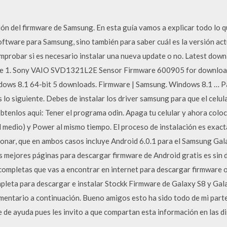
rsión del firmware de Samsung. En esta guía vamos a explicar todo lo 
ftware para Samsung, sino también para saber cuál es la versión act
mprobar si es necesario instalar una nueva update o no. Latest dow
 Page 1. Sony VAIO SVD1321L2E Sensor Firmware 600905 for down
ws 8.1 64-bit 5 downloads. Firmware | Samsung. Windows 8.1 … Para
 lo siguiente. Debes de instalar los driver samsung para que el celu
tenlos aqui: Tener el programa odin. Apaga tu celular y ahora col
medio) y Power al mismo tiempo. El proceso de instalación es exac
onar, que en ambos casos incluye Android 6.0.1 para el Samsung Gal
as mejores páginas para descargar firmware de Android gratis es sin
 completas que vas a encontrar en internet para descargar firmware
ompleta para descargar e instalar Stockk Firmware de Galaxy S8 y Gala
mentario a continuación. Bueno amigos esto ha sido todo de mi part
e de ayuda pues les invito a que compartan esta información en las di