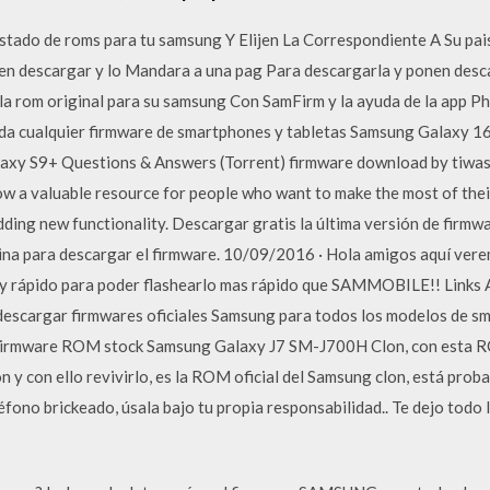
listado de roms para tu samsung Y Elijen La Correspondiente A Su pais
en descargar y lo Mandara a una pag Para descargarla y ponen desc
 la rom original para su samsung Con SamFirm y la ayuda de la app 
da cualquier firmware de smartphones y tabletas Samsung Galaxy 1
xy S9+ Questions & Answers (Torrent) firmware download by tiwa
now a valuable resource for people who want to make the most of thei
adding new functionality. Descargar gratis la última versión de f
ágina para descargar el firmware. 10/09/2016 · Hola amigos aquí ve
y rápido para poder flashearlo mas rápido que SAMMOBILE!! Links A
escargar firmwares oficiales Samsung para todos los modelos de sma
 Firmware ROM stock Samsung Galaxy J7 SM-J700H Clon, con esta R
 con ello revivirlo, es la ROM oficial del Samsung clon, está prob
ono brickeado, úsala bajo tu propia responsabilidad.. Te dejo todo 