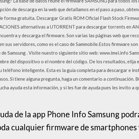
ung? La base de datos reúne el firmware SAMSUNG para todos los m
opción de descarga en la web que detallamos en el paso a paso, obten
e forma gratuita. Descargar Gratis ROM Oficial Flash Stock Firm
CIONES alternativas a UTORRENT para descargar torrents en ANDR
Encuentra y descarga el firmware. Son varias las páginas web que r
en sus servidores, como es el caso de Sammobile.Estos firmware so
 de Samsung . Visite nuestro siguiente sitio web: www.imei.info Sam
bre del dispositivo o el nombre del código. De los resultados, elija
u teléfono inteligente. Esta es la guía completa para descargar e in
pasos. Si tiene alguna pregunta, haga un comentario a continuación. 
ucha ayuda esta información, y si les fue de ayuda pues les invito a
uda de la app Phone Info Samsung podr
oda cualquier firmware de smartphones 