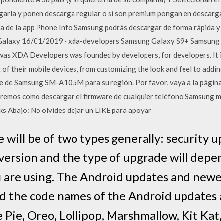
arla y ponen descarga regular o si son premium pongan en descarga r
a de la app Phone Info Samsung podrás descargar de forma rápida y
Galaxy 16/01/2019 · xda-developers Samsung Galaxy S9+ Samsung
was XDA Developers was founded by developers, for developers. It i
of their mobile devices, from customizing the look and feel to addi
are de Samsung SM-A105M para su región. Por favor, vaya a la página
remos como descargar el firmware de cualquier teléfono Samsung mu
 Abajo: No olvides dejar un LIKE para apoyar
will be of two types generally: security 
version and the type of upgrade will dep
 are using. The Android updates and newer
nd the code names of the Android updates 
 Pie, Oreo, Lollipop, Marshmallow, Kit Kat,