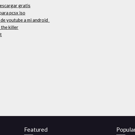
descargar gratis
para pcsx iso
de youtube a mi android_
the killer
t
Featured
Popula