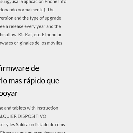
sung, usa la aplicación Phone Info
uncionando normalmente). The
version and the type of upgrade
ee a release every year and the
mallow, Kit Kat, etc. El popular
mwares originales de los móviles
firmware de
lo mas rápido que
apoyar
 and tablets with instruction
UALQUIER DISPOSITIVO
y les Saldra un listado de roms
l Firmware que quieren descargar y