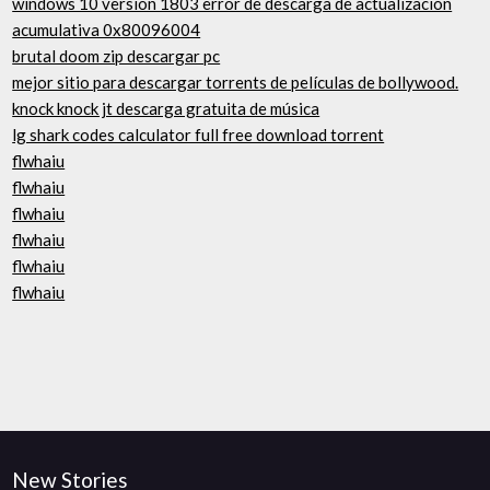
windows 10 versión 1803 error de descarga de actualización
acumulativa 0x80096004
brutal doom zip descargar pc
mejor sitio para descargar torrents de películas de bollywood.
knock knock jt descarga gratuita de música
lg shark codes calculator full free download torrent
flwhaiu
flwhaiu
flwhaiu
flwhaiu
flwhaiu
flwhaiu
New Stories