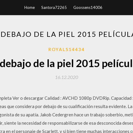
Home
Santora72265
Goossens14006
DEBAJO DE LA PIEL 2015 PELÍCU
ROYALS14434
debajo de la piel 2015 pelícu
16.12.2020
pleta Ver o descargar Calidad : AVCHD 1080p DVDRip. Capacidad : 
as que considera por debajo de su cualificación resulta evidente. La
onista de su apatía. Jakob Cedergren hace un trabajo soberbio, metié
ir, siente la necesidad de responsabilizarse de esa desconocida desesp
ra en el personaje de Scarlett, y si bien tiene muchas interacciones 