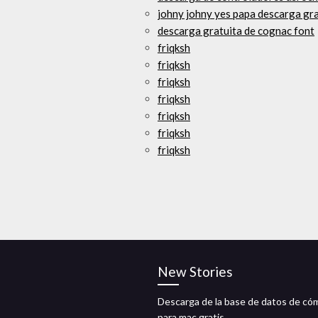
johny johny yes papa descarga gra
descarga gratuita de cognac font
friqksh
friqksh
friqksh
friqksh
friqksh
friqksh
friqksh
New Stories
Descarga de la base de datos de có
para mac gratis