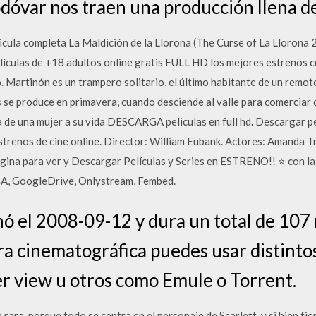
óvar nos traen una producción llena d
elicula completa La Maldición de la Llorona (The Curse of La Llorona
lículas de +18 adultos online gratis FULL HD los mejores estrenos co
o. Martinón es un trampero solitario, el último habitante de un remo
se produce en primavera, cuando desciende al valle para comerciar c
a de una mujer a su vida DESCARGA peliculas en full hd. Descargar pel
Estrenos de cine online. Director: William Eubank. Actores: Amanda T
gina para ver y Descargar Películas y Series en ESTRENO!! ⭐ con l
A, GoogleDrive, Onlystream, Fembed.
enó el 2008-09-12 y dura un total de 107
ra cinematográfica puedes usar distintos 
er view u otros como Emule o Torrent.
ta rara, porque todo se centra en el personaje de Scarlett, y si bien t