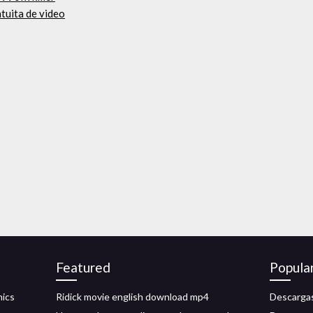
tuita de video
Featured
Popula
mics
Ridick movie english download mp4
Descargas