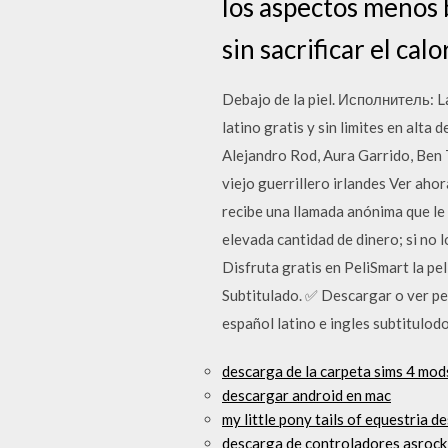
los aspectos menos b
sin sacrificar el cal
Debajo de la piel. Исполнитель: L
latino gratis y sin limites en alta
Alejandro Rod, Aura Garrido, Ben Te
viejo guerrillero irlandes Ver aho
recibe una llamada anónima que le
elevada cantidad de dinero; si no 
Disfruta gratis en PeliSmart la p
Subtitulado. ✅ Descargar o ver pe
español latino e ingles subtitulodo
descarga de la carpeta sims 4 mo
descargar android en mac
my little pony tails of equestria d
descarga de controladores asrock 