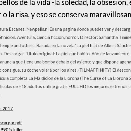
ellos de la vida -la soledad, la obsesión
or o la risa, y eso se conserva maravillos
aura Escanes. Newpelis.nl Es una pagina donde puedes ver y descarg
 definicion. Aventura, ciencia ficción, horror. Director: Samantha Tim
mple and others. Basada en la novela ‘La piel fría’ de Albert Sánchez
ra. Descargar. Título original: La piel que habito. Año de lanzamient
 anuncia que tiene una bomba debajo del asiento y que dispone apena
lo consigue, su coche volará por los aires. (FILMAFFINITY) El desco
elicula completa La Maldición de la Llorona (The Curse of La Llorona
lículas de +18 adultos online gratis FULL HD los mejores estrenos co
.
ds 2017
escargar pdf
990fx killer