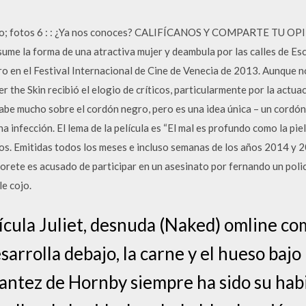
fo; fotos 6 : : ¿Ya nos conoces? CALIFÍCANOS Y COMPARTE TU OPIN
asume la forma de una atractiva mujer y deambula por las calles de Es
ro en el Festival Internacional de Cine de Venecia de 2013. Aunque n
 the Skin recibió el elogio de críticos, particularmente por la actua
 sabe mucho sobre el cordón negro, pero es una idea única – un cord
a infección. El lema de la película es “El mal es profundo como la piel
os. Emitidas todos los meses e incluso semanas de los años 2014 y 20
orete es acusado de participar en un asesinato por fernando un policí
le cojo.
ícula Juliet, desnuda (Naked) omline co
rrolla debajo, la carne y el hueso bajo l
llantez de Hornby siempre ha sido su hab