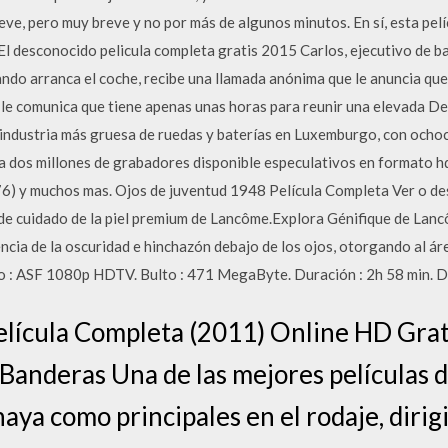
ve, pero muy breve y no por más de algunos minutos. En sí, esta pel
, El desconocido pelicula completa gratis 2015 Carlos, ejecutivo de 
uando arranca el coche, recibe una llamada anónima que le anuncia qu
 le comunica que tiene apenas unas horas para reunir una elevada D
 industria más gruesa de ruedas y baterías en Luxemburgo, con och
a dos millones de grabadores disponible especulativos en formato h
976) y muchos mas. Ojos de juventud 1948 Película Completa Ver o d
de cuidado de la piel premium de Lancôme.Explora Génifique de Lan
encia de la oscuridad e hinchazón debajo de los ojos, otorgando al á
 : ASF 1080p HDTV. Bulto : 471 MegaByte. Duración : 2h 58 min. D
Película Completa (2011) Online HD Grat
Banderas Una de las mejores películas d
ya como principales en el rodaje, dirigi