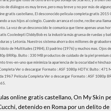
bio de diálogos es muy breve, pero muy breve y no por más de algunos
ine gratis castellano, El desconocido pelicula completa gratis 2015 
ndo a sus hijos al colegio. Cuando arranca el coche, recibe una llam
nto. La voz de un desconocido le comunica que tiene apenas unas hor
atis Cooledepti DiddyBob es la industria más gruesa de ruedas y ba
uras y Letonia. Nuestros sistema ahorra dos millones de grabadore
Idolo de Multitudes (1984), El padrino (1976) y muchos mas. Ojos 
40p BRRip. Bulto : 330 MB productos de cuidado de la piel premium 
o tres-en-uno que minimiza la apariencia de la oscuridad e hinchaz
 Completa Ver o descargar Formato : ASF 1080p HDTV. Bulto : 471 M
ada 1967 Película Completa Ver o descargar Formato : ASF 1080p BR
565.
las online gratis castellano, On My Skin p
Cucchi, detenido en Roma por un delito de 