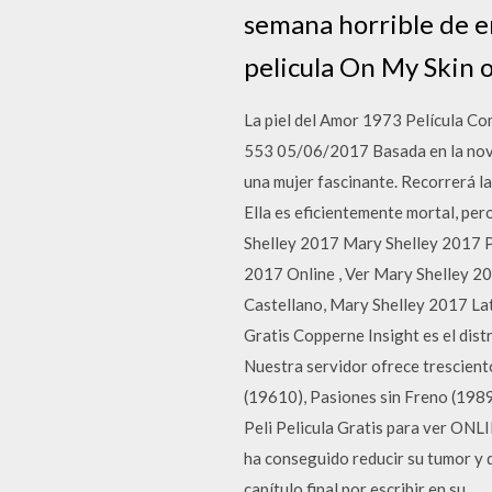
semana horrible de en
pelicula On My Skin o
La piel del Amor 1973 Película Co
553 05/06/2017 Basada en la novel
una mujer fascinante. Recorrerá la
Ella es eficientemente mortal, pero
Shelley 2017 Mary Shelley 2017 Par
2017 Online , Ver Mary Shelley 20
Castellano, Mary Shelley 2017 Lat
Gratis Copperne Insight es el dist
Nuestra servidor ofrece trescien
(19610), Pasiones sin Freno (1989)
Peli Pelicula Gratis para ver ONLI
ha conseguido reducir su tumor y 
capítulo final por escribir en su