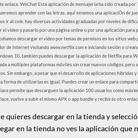
te enlace. WeChat Esta aplicación de mensajería ha sido creada por T
queremos aprender con las letras, aquÍ tenemos una aplicaciÓn de ju
 ir al cole. hay diversas actividades graduadas por niveles de difi
 el video y pasarlo por una página online o por una aplicación para po
podíamos descargar el video por temas de permisos en los sitios web
or de Internet visitando www.netflix.com e iniciando sesión o crean
ows 10, también puedes descargar la aplicación de Netflix para W
tada a múltiples plataformas móviles sin crear nuevos códigos, pero
os. Sin embargo, a pesar que el desarrollo de aplicaciones híbridas y
la forma de utilizarlas es igual. Puedes crear un enlace para compart
lace permite que descarguen la aplicación 100 usuarios como máximo
lace, vuelve a subir el mismo APK o app bundle y recibirás otro enla
e quieres descargar en la tienda y selecció
vegar en la tienda no ves la aplicación que 