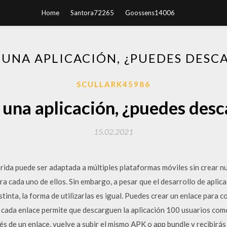
Home
Santora72265
Goossens14006
S UNA APLICACIÓN, ¿PUEDES DESC
SCULLARK45986
s una aplicación, ¿puedes desc
15.02.2021
brida puede ser adaptada a múltiples plataformas móviles sin crear 
 cada uno de ellos. Sin embargo, a pesar que el desarrollo de aplica
tinta, la forma de utilizarlas es igual. Puedes crear un enlace para 
 cada enlace permite que descarguen la aplicación 100 usuarios com
és de un enlace, vuelve a subir el mismo APK o app bundle y recibirás