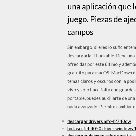
una aplicación que l
juego. Piezas de aj
campos
Sin embargo, si eres lo suficiente
descargarla. Thunkable Tiene una 
ofrecidas por este último y ademá
gratuito para macOS, MacDown deber
temas claros y oscuros con la posib
vivo y sólo hace falta que guarde
portable, puedes auxiliarte de un
nada avanzado. Permite cambiar el 
descargar drivers mfc-l2740dw
hp laser jet 4050 driver windows 
descargar daemon tols pc gratis