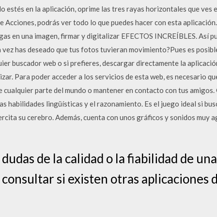
 estés en la aplicación, oprime las tres rayas horizontales que ves e
de Acciones, podrás ver todo lo que puedes hacer con esta aplicación.
engas en una imagen, firmar y digitalizar EFECTOS INCREÍBLES. Así p
 vez has deseado que tus fotos tuvieran movimiento?Pues es posible 
ier buscador web o si prefieres, descargar directamente la aplicación
lizar. Para poder acceder a los servicios de esta web, es necesario qu
 cualquier parte del mundo o mantener en contacto con tus amigos. 
las habilidades lingüísticas y el razonamiento. Es el juego ideal si b
jercita su cerebro. Además, cuenta con unos gráficos y sonidos muy 
i dudas de la calidad o la fiabilidad de un
consultar si existen otras aplicaciones