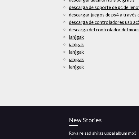
descarga de soporte de pc de len
descargar juegos de ps4 a través d
descarga de controladores usb a
descarga del controlador del mous
iahjgak
iahjgak
iahjgak
iahjgak
iahjgak
New Stories
Roya re sad shiraz uppal album mp3