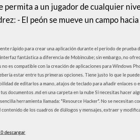
e permita a un jugador de cualquier nive
edrez: - El peón se mueve un campo hacia
mente rápido para crear una aplicación durante el período de prueba
interfaz fantástica a diferencia de Mobincube; sin embargo, no ofrec
s no es compatible con la creación de aplicaciones para Windows Ph
ía estar entre tus primeras opciones. Tiene justo lo que le puedes 
ilidad de editarlos a mano, atajos de teclado para añadir enlaces o es
s tus documentos .md en una carpeta en la nube Si necesitas hacer al
a sencilla herramienta llamada: "Resource Hacker". No se necesitan 
contenido de los cuadros de diálogos y mensajes, extraer y modifica
10 descargar