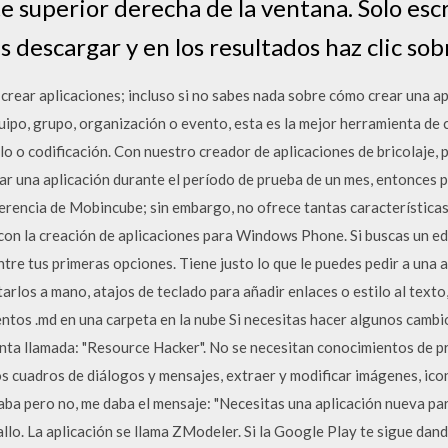
te superior derecha de la ventana. Solo esc
 descargar y en los resultados haz clic sobr
crear aplicaciones; incluso si no sabes nada sobre cómo crear una ap
uipo, grupo, organización o evento, esta es la mejor herramienta de 
o o codificación. Con nuestro creador de aplicaciones de bricolaje, 
ear una aplicación durante el período de prueba de un mes, entonces
ferencia de Mobincube; sin embargo, no ofrece tantas característica
con la creación de aplicaciones para Windows Phone. Si buscas un 
e tus primeras opciones. Tiene justo lo que le puedes pedir a una ap
tarlos a mano, atajos de teclado para añadir enlaces o estilo al texto
ntos .md en una carpeta en la nube Si necesitas hacer algunos cambi
ienta llamada: "Resource Hacker". No se necesitan conocimientos de 
s cuadros de diálogos y mensajes, extraer y modificar imágenes, icon
laba pero no, me daba el mensaje: "Necesitas una aplicación nueva par
allo. La aplicación se llama ZModeler. Si la Google Play te sigue dand