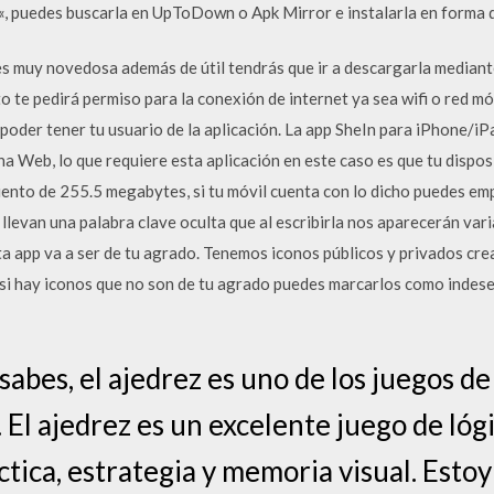
, puedes buscarla en UpToDown o Apk Mirror e instalarla en forma d
s muy novedosa además de útil tendrás que ir a descargarla mediante
o te pedirá permiso para la conexión de internet ya sea wifi o red mó
poder tener tu usuario de la aplicación. La app SheIn para iPhone/i
a Web, lo que requiere esta aplicación en este caso es que tu dispos
ento de 255.5 megabytes, si tu móvil cuenta con lo dicho puedes emp
llevan una palabra clave oculta que al escribirla nos aparecerán var
a app va a ser de tu agrado. Tenemos iconos públicos y privados cr
 si hay iconos que no son de tu agrado puedes marcarlos como indes
abes, el ajedrez es uno de los juegos d
El ajedrez es un excelente juego de lóg
tica, estrategia y memoria visual. Esto