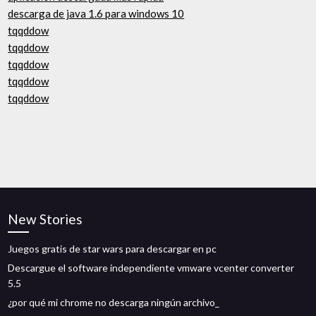
descarga de java 1.6 para windows 10
tqqddow
tqqddow
tqqddow
tqqddow
tqqddow
New Stories
Juegos gratis de star wars para descargar en pc
Descargue el software independiente vmware vcenter converter
5.5
¿por qué mi chrome no descarga ningún archivo_