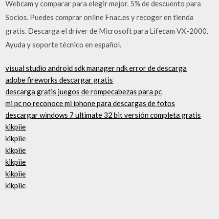
Webcam y comparar para elegir mejor. 5% de descuento para
Socios. Puedes comprar online Fnac.es y recoger en tienda
gratis. Descarga el driver de Microsoft para Lifecam VX-2000.
Ayuda y soporte técnico en español.
visual studio android sdk manager ndk error de descarga
adobe fireworks descargar gratis
descarga gratis juegos de rompecabezas para pc
mi pc no reconoce mi iphone para descargas de fotos
descargar windows 7 ultimate 32 bit versión completa gratis
kikpiie
kikpiie
kikpiie
kikpiie
kikpiie
kikpiie