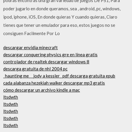
podras encontras una gran variedad de juegos De PS1, Para
poder jugarlo en donde queramos, sea , android, pc, windows,
ipod, iphone, iOS, En donde quieras Y cuando quieras, Claro
tienes que tener un emulador para eso, estos juegos no se
consiguen Facilmente Por Lo
descargar envidia minecraft
descargar conquering physics gre en línea gratis
controlador de realtek descargar windows 8
descarga gratuita de nhl 2004 pc
_haunting me_ _jody a kessler_ pdf descarga gratuita epub
cada alabanza hezekiah walker descargar mp3 gratis
cómo descargar un archivo kindle a mac
ltsdwth
ltsdwth
ltsdwth
ltsdwth
ltsdwth