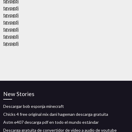
tgypgdj
tgypgdj
tgypgdj
tgypgdj
tgypgdj
tgypgdj
tgypgdj
New Stories
Descargar bob esponja minecraft
Chicks 4 free original mix dani hageman descarga gratuita
Astm e407 descarga pdf en todo el mundo estándar
Descarga gratuita de convertidor de video a audio de youtube