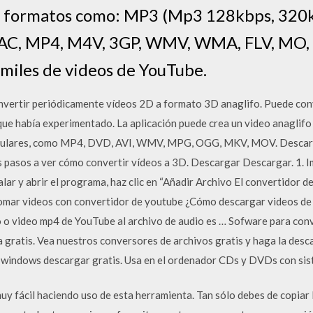
s formatos como: MP3 (Mp3 128kbps, 320k
AAC, MP4, M4V, 3GP, WMV, WMA, FLV, MO,
 miles de videos de YouTube.
vertir periódicamente vídeos 2D a formato 3D anaglifo. Puede conve
ue había experimentado. La aplicación puede crea un video anaglif
opulares, como MP4, DVD, AVI, WMV, MPG, OGG, MKV, MOV. Descarga
 pasos a ver cómo convertir vídeos a 3D. Descargar Descargar. 1. I
alar y abrir el programa, haz clic en “Añadir Archivo El convertidor 
a tomar videos con convertidor de youtube ¿Cómo descargar videos
 o video mp4 de YouTube al archivo de audio es … Sofware para conv
 gratis. Vea nuestros conversores de archivos gratis y haga la desc
 windows descargar gratis. Usa en el ordenador CDs y DVDs con sis
 fácil haciendo uso de esta herramienta. Tan sólo debes de copiar l