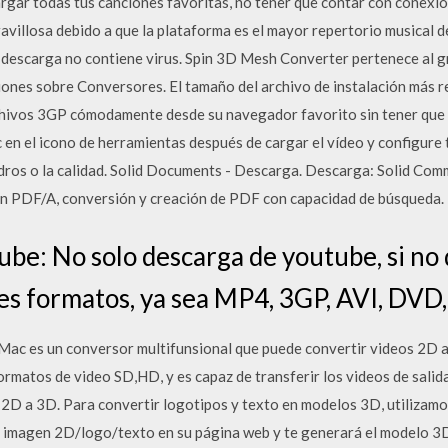
rgar todas tus canciones favoritas, no tener que contar con conexió
avillosa debido a que la plataforma es el mayor repertorio musical d
a descarga no contiene virus. Spin 3D Mesh Converter pertenece al 
ciones sobre Conversores. El tamaño del archivo de instalación más 
chivos 3GP cómodamente desde su navegador favorito sin tener que
en el icono de herramientas después de cargar el vídeo y configure 
adros o la calidad. Solid Documents - Descarga. Descarga: Solid Co
n PDF/A, conversión y creación de PDF con capacidad de búsqueda.
ube: No solo descarga de youtube, si no 
es formatos, ya sea MP4, 3GP, AVI, DVD, 
Mac es un conversor multifunsional que puede convertir videos 2D 
ormatos de video SD,HD, y es capaz de transferir los videos de salid
2D a 3D. Para convertir logotipos y texto en modelos 3D, utilizamo
a imagen 2D/logo/texto en su página web y te generará el modelo 3D