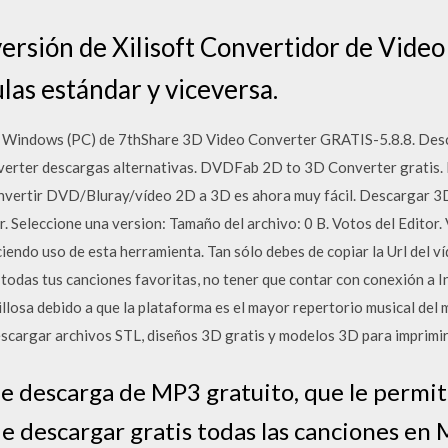
versión de Xilisoft Convertidor de Vide
ulas estándar y viceversa.
Windows (PC) de 7thShare 3D Video Converter GRATIS-5.8.8. Descar
rter descargas alternativas. DVDFab 2D to 3D Converter gratis. D
ertir DVD/Bluray/vídeo 2D a 3D es ahora muy fácil. Descargar 3D
. Seleccione una version: Tamaño del archivo: 0 B. Votos del Editor
iendo uso de esta herramienta. Tan sólo debes de copiar la Url del v
todas tus canciones favoritas, no tener que contar con conexión a I
llosa debido a que la plataforma es el mayor repertorio musical del 
scargar archivos STL, diseños 3D gratis y modelos 3D para imprimir
de descarga de MP3 gratuito, que le permit
 descargar gratis todas las canciones en