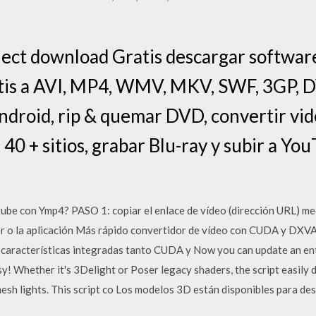
ject download Gratis descargar softwar
atis a AVI, MP4, WMV, MKV, SWF, 3GP,
Android, rip & quemar DVD, convertir vid
40 + sitios, grabar Blu-ray y subir a Yo
be con Ymp4? PASO 1: copiar el enlace de vídeo (dirección URL) me
or o la aplicación Más rápido convertidor de vídeo con CUDA y DXVA
 características integradas tanto CUDA y Now you can update an ent
asy! Whether it's 3Delight or Poser legacy shaders, the script easily
mesh lights. This script co Los modelos 3D están disponibles para d