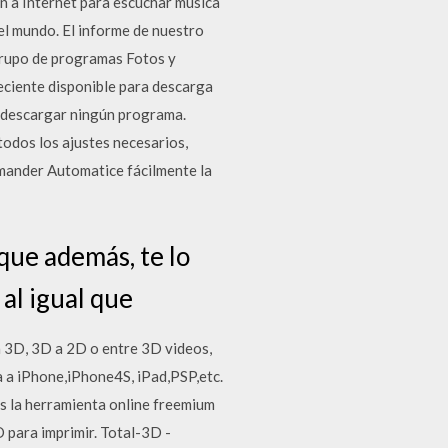
n a Internet para escuchar música
el mundo. El informe de nuestro
grupo de programas Fotos y
reciente disponible para descarga
 descargar ningún programa.
todos los ajustes necesarios,
mmander Automatice fácilmente la
que además, te lo
al igual que
a 3D, 3D a 2D o entre 3D videos,
a a iPhone,iPhone4S, iPad,PSP,etc.
s la herramienta online freemium
 para imprimir. Total-3D -