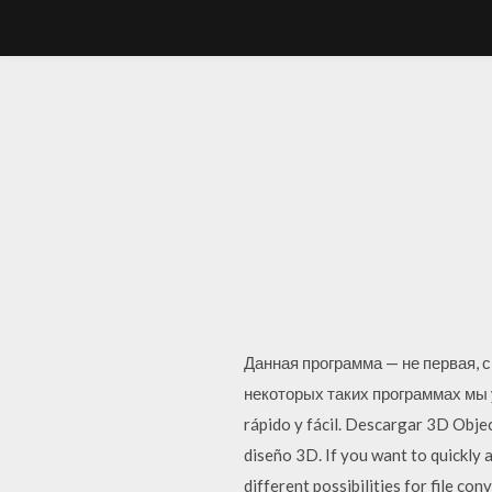
Данная программа — не первая, 
некоторых таких программах мы 
rápido y fácil. Descargar 3D Obje
diseño 3D. If you want to quickly 
different possibilities for file co