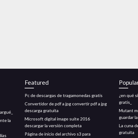
Featured
Popula
Pc de descargas de tragamonedas gratis
¿en qué s
gratis_
Convertidor de pdf a jpg convertir pdf a jpg
descarga gratuita
Mutant m
cargué_
guardar la
Microsoft digital image suite 2016
nte la
descargar la versión completa
La cuna de
gratuita
Página de inicio del archivo s3 para
días