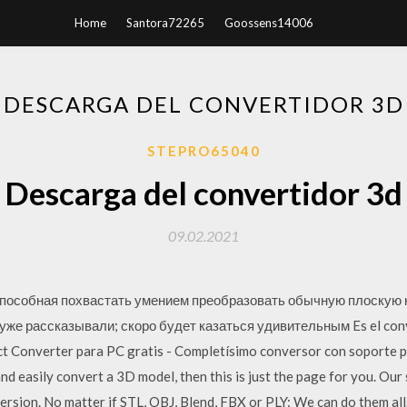
Home
Santora72265
Goossens14006
DESCARGA DEL CONVERTIDOR 3D
STEPRO65040
Descarga del convertidor 3d
09.02.2021
способная похвастать умением преобразовать обычную плоскую 
уже рассказывали; скоро будет казаться удивительным Es el conv
ct Converter para PC gratis - Completísimo conversor con soporte p
and easily convert a 3D model, then this is just the page for you. Ou
nversion. No matter if STL, OBJ, Blend, FBX or PLY: We can do them all. 