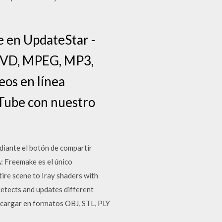
e en UpdateStar -
 DVD, MPEG, MP3,
eos en línea
uTube con nuestro
diante el botón de compartir
: Freemake es el único
ire scene to Iray shaders with
 detects and updates different
escargar en formatos OBJ, STL, PLY