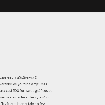
картинку в объёмную. О
ertidor de youtube a mp3 más
ara casi 500 formatos gráficos de
r simple converter offers you 627
Try it out. It only takes a few