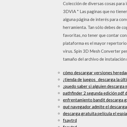
Colección de diversas cosas para
3DVIA * Las paginas que no tienen 
alguna página de interés para con
herramienta. Tan sólo debes de cop
favoritas, no tener que contar con
plataforma es el mayor repertorio
virus. Spin 3D Mesh Converter per
tamaño del archivo de instalación
cómo descargar versiones hereda
¿tienda de juegos_ descarga la últ
¿puedo saber si alguien descarga m
pathfinder 2 segunda edición pdf 
enfrentamiento bandit descarga g
qué navegador admite el descarga
descarga gratuita película el esp
fsaytrd