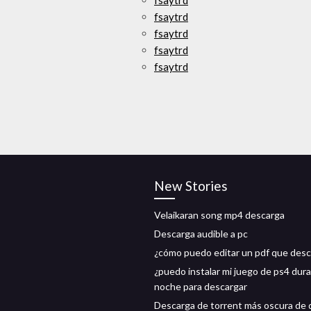
fsaytrd
fsaytrd
fsaytrd
fsaytrd
fsaytrd
New Stories
Velaikaran song mp4 descarga
Descarga audible a pc
¿cómo puedo editar un pdf que des
¿puedo instalar mi juego de ps4 dura
noche para descargar
Descarga de torrent más oscura de 