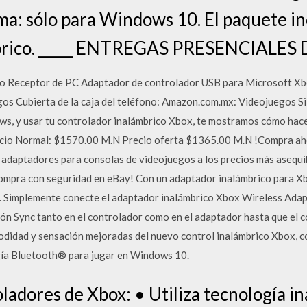
ema: sólo para Windows 10. El paquete i
mbrico. _____ ENTREGAS PRESENCIALES
co Receptor de PC Adaptador de controlador USB para Microsoft X
gos Cubierta de la caja del teléfono: Amazon.com.mx: Videojuegos S
ows, y usar tu controlador inalámbrico Xbox, te mostramos cómo hac
cio Normal: $1570.00 M.N Precio oferta $1365.00 M.N !Compra aho
 adaptadores para consolas de videojuegos a los precios más asequi
¡Compra con seguridad en eBay! Con un adaptador inalámbrico para 
. Simplemente conecte el adaptador inalámbrico Xbox Wireless Adap
n Sync tanto en el controlador como en el adaptador hasta que el c
didad y sensación mejoradas del nuevo control inalámbrico Xbox, c
gía Bluetooth® para jugar en Windows 10.
ladores de Xbox: • Utiliza tecnología i