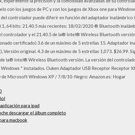
, experimente la precisión y la comodidad avanzadas de su controla
elo con los juegos de PC y con los juegos de Xbox one para Windows
n del controlador puede diferir en función del adaptador inalámbrico
.1, 64 bits: 21.40.5 más recientes: 18/02/2020 ® Bluetooth inalám
 el controlador y el 21.40.5 de la® Intel® Wireless Bluetooth versi
onado certificado) 3.6 de un máximo de 5 estrellas 15. Adaptador 
 Versión original. 4.3 de un máximo de 5 estrellas 1,073. $26.99. S
5 de la® Intel® Wireless Bluetooth versión. La versión del controlad
vo Windows * instalados. Ouken Adaptador USB Receptor Receptor 
0 de Microsoft Windows XP / 7/8/10-Negro: Amazon.es: Hogar
0
ñol
 aplicación para ipad
noche descargar el álbum completo
 para macbook