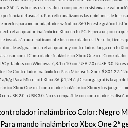
box 360. Nos hemos esforzado en componer un sistema de valoración
eriencia del usuario. Para ello analizamos las opiniones de los usu
 de precios para mejor adaptador wifi xbox 360 En este gráfico histór
ecta el adaptador inalámbrico Xbox en tu PC. Espera un poco a que
se instalarán automáticamente los controladores. Por ello, tienes qu
l botón de asignación en el adaptador y controlador. Juega con tu Xb
ara usar con el Controlador inalámbrico Xbox One o el Controlador
PC y Tablets con Windows 7, 8.1 o 10 con USB 2.0 o USB 3.0. No es 
r De Controlador Inalámbrico Para Microsoft Xbox $ 801 22. 12x $ 
a/b/g Para Microsoft Xbox 36 $ 1,247. ¡Descarga gratis la app de
ámbrico Xbox One o el controlador inalámbrico Xbox y los juegos co
0 con USB 2.0 o USB 3.0. No es compatible con controladores diseña
controlador inalámbrico Color: Negro M
: Para mando inalámbrico Xbox One 2ª g