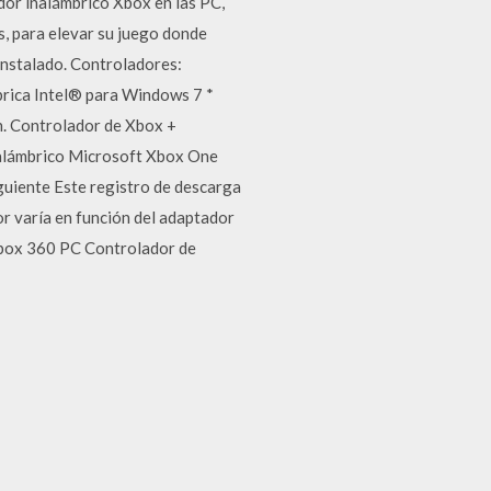
dor inalámbrico Xbox en las PC,
, para elevar su juego donde
 instalado. Controladores:
brica Intel® para Windows 7 *
ón. Controlador de Xbox +
inalámbrico Microsoft Xbox One
iguiente Este registro de descarga
or varía en función del adaptador
Xbox 360 PC Controlador de