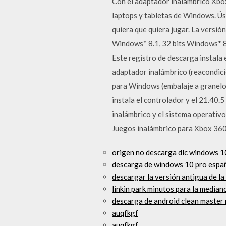
Con el adaptador inalámbrico Xbox
laptops y tabletas de Windows. Ús
quiera que quiera jugar. La versió
Windows* 8.1, 32 bits Windows* 8
Este registro de descarga instala
adaptador inalámbrico (reacondici
para Windows (embalaje a granelo),
instala el controlador y el 21.40.
inalámbrico y el sistema operati
Juegos inalámbrico para Xbox 36
origen no descarga dlc windows 1
descarga de windows 10 pro espa
descargar la versión antigua de la
linkin park minutos para la media
descarga de android clean master
auqfkgf
auqfkgf