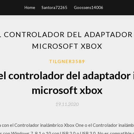
Home
Santora72265
Goossens14006
L CONTROLADOR DEL ADAPTADOR
MICROSOFT XBOX
TILGNER3589
l controlador del adaptador
microsoft xbox
19.11.2020
za con el Controlador inalámbrico Xbox One o el Controlador inalám
s con Windows 7, 8.1 o 10 con USB 2.0 o USB 3.0. No es compatible