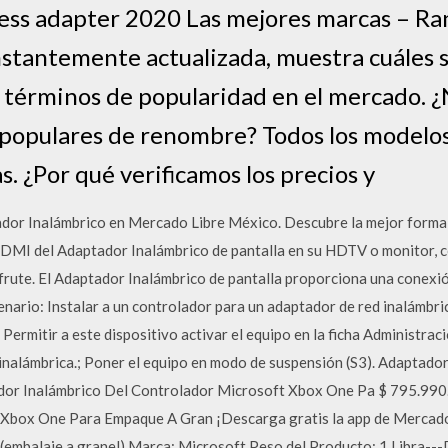
less adapter 2020 Las mejores marcas – R
onstantemente actualizada, muestra cuáles 
 términos de popularidad en el mercado. ¿N
 populares de renombre? Todos los modelos
s. ¿Por qué verificamos los precios y
or Inalámbrico en Mercado Libre México. Descubre la mejor forma 
DMI del Adaptador Inalámbrico de pantalla en su HDTV o monitor, co
isfrute. El Adaptador Inalámbrico de pantalla proporciona una conexió
enario: Instalar a un controlador para un adaptador de red inalámbr
Permitir a este dispositivo activar el equipo en la ficha Administrac
inalámbrica.; Poner el equipo en modo de suspensión (S3). Adaptad
r Inalámbrico Del Controlador Microsoft Xbox One Pa $ 795.990. 3
Xbox One Para Empaque A Gran ¡Descarga gratis la app de Mercado
 (embalaje a granel) Marca: Microsoft Peso del Producto: 1 Libr