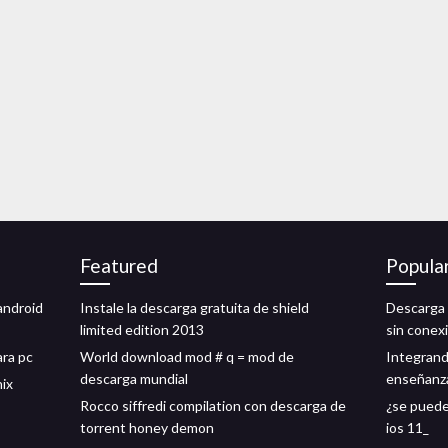
Featured
Popula
android
Instale la descarga gratuita de shield
Descarga 
limited edition 2013
sin conex
ara pc
World download mod # q = mod de
Integrand
descarga mundial
enseñanza
nix
Rocco siffredi compilation con descarga de
¿se puede 
torrent honey demon
ios 11_