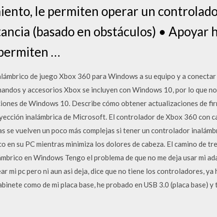
miento, le permiten operar un controlad
tancia (basado en obstáculos) • Apoyar h
 permiten …
nalámbrico de juego Xbox 360 para Windows a su equipo y a conectar
mandos y accesorios Xbox se incluyen con Windows 10, por lo que no 
aciones de Windows 10. Describe cómo obtener actualizaciones de fi
yección inalámbrica de Microsoft. El controlador de Xbox 360 con ca
sas se vuelven un poco más complejas si tener un controlador inalám
co en su PC mientras minimiza los dolores de cabeza. El camino de t
ámbrico en Windows Tengo el problema de que no me deja usar mi a
 mi pc pero ni aun asi deja, dice que no tiene los controladores, ya
abinete como de mi placa base, he probado en USB 3.0 (placa base) y 