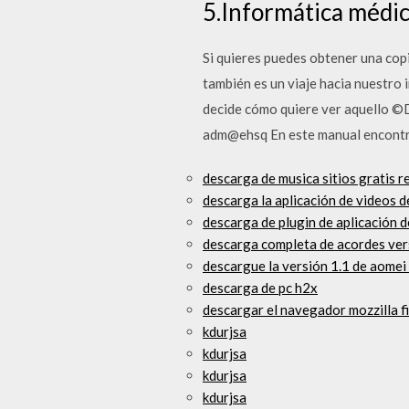
5.Informática médic
Si quieres puedes obtener una copia
también es un viaje hacia nuestro 
decide cómo quiere ver aquello ©D
adm@ehsq En este manual encontrar
descarga de musica sitios gratis 
descarga la aplicación de videos 
descarga de plugin de aplicación d
descarga completa de acordes ver
descargue la versión 1.1 de aomei
descarga de pc h2x
descargar el navegador mozzilla f
kdurjsa
kdurjsa
kdurjsa
kdurjsa