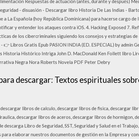
alimentación Respuestas de actuación (antes, durante y después) Me
seguridad - disuasión - Descargar libro Historia De Las Indias - Bart
e a La Española (hoy República Dominicana) para hacerse cargo de l
entificar y entender los ataques contra iOS. 4. Hacking Exposed 7. Re
cticas de los cibercriminales siguiendo los consejos y estrategias de
is - 👉 Libros Gratis Epub PASION INDIA (ED. ESPECIAL) by admin 
 Historia Histórico Intriga John D. MacDonald Ken Follett libro Li
rrativa Negra Nora Roberts Novela PDF Peter Debry
para descargar: Textos espirituales sob
, descargar libros de calculo, descargar libros de fisica, descargar lib
draulica, descargar libros de aceros, descargar libros de hormigon, d
e descarga Libro de Seguridad, SST, Seguridad y Salud en el Trabajo
s para elaborar nuestros documentos de gestión en la Empresa y con