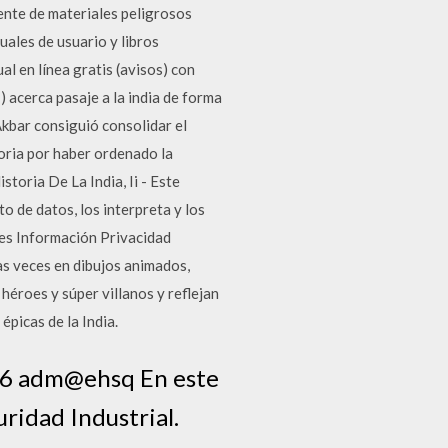
mente de materiales peligrosos
uales de usuario y libros
l en línea gratis (avisos) con
acerca pasaje a la india de forma
Akbar consiguió consolidar el
toria por haber ordenado la
storia De La India, Ii - Este
o de datos, los interpreta y los
res Información Privacidad
s veces en dibujos animados,
héroes y súper villanos y reflejan
épicas de la India.
016 adm@ehsq En este
ridad Industrial.