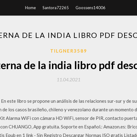
Home
Santora72265
Goossens14006
ERNA DE LA INDIA LIBRO PDF DES
TILGNER3589
erna de la india libro pdf des
11.04.2021
n este libro se propone un análisis de las relaciones sur-sur y de su
ión de los casos brasileño, chileno y venezolano durante un momento
 Kit Alarma WiFi con cámara HD WiFi, sensor de PIR, contacto puert
 con CHUANGO, App gratuita. Soporte en Español.: Amazon.es: Bric
tis Epub en 1 link - Sin Registro Descargar Normas ISO gratis List