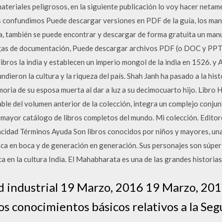
ateriales peligrosos, en la siguiente publicación lo voy hacer neta
eces confundimos Puede descargar versiones en PDF de la guía, los man
ia, también se puede encontrar y descargar de forma gratuita un manua
gas de documentación, Puede descargar archivos PDF (o DOC y PPT) 
libros la india y establecen un imperio mongol de la india en 1526. y 
ndieron la cultura y la riqueza del país. Shah Janh ha pasado a la his
ria de su esposa muerta al dar a luz a su decimocuarto hijo. Libro Hi
le del volumen anterior de la colección, integra un complejo conjunt
 mayor catálogo de libros completos del mundo. Mi colección. Edito
cidad Términos Ayuda Son libros conocidos por niños y mayores, una
ca en boca y de generación en generación. Sus personajes son súper 
ica en la cultura India. El Mahabharata es una de las grandes historias 
dad industrial 19 Marzo, 2016 19 Marzo, 2
s conocimientos básicos relativos a la Segu