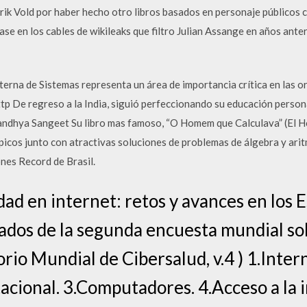
rik Vold por haber hecho otro libros basados en personaje públicos
ase en los cables de wikileaks que filtro Julian Assange en años ante
Interna de Sistemas representa un área de importancia crítica en las
ttp De regreso a la India, siguió perfeccionando su educación perso
Sandhya Sangeet Su libro mas famoso, “O Homem que Calculava” (El H
icos junto con atractivas soluciones de problemas de álgebra y aritm
nes Record de Brasil.
dad en internet: retos y avances en los
tados de la segunda encuesta mundial so
rio Mundial de Cibersalud, v.4 ) 1.Intern
cional. 3.Computadores. 4.Acceso a la 