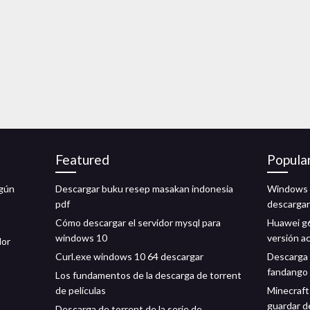
Featured
Popula
lgún
Descargar buku resep masakan indonesia
Windows 1
pdf
descargar
Cómo descargar el servidor mysql para
Huawei g6
windows 10
versión a
dor
Curl.exe windows 10 64 descargar
Descarga 
fandango 
Los fundamentos de la descarga de torrent
de películas
Minecraft
guardar d
Descarga de torrent de la serie de