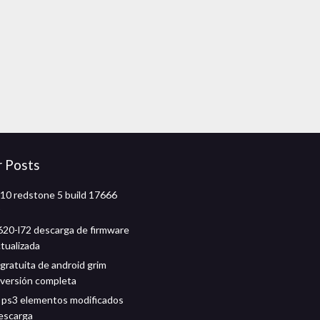
r Posts
0 redstone 5 build 17666
20-l72 descarga de firmware
ctualizada
gratuita de android grim
versión completa
 ps3 elementos modificados
escarga