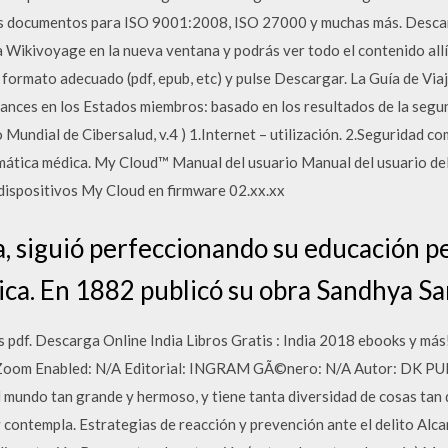
 documentos para ISO 9001:2008, ISO 27000 y muchas más. Descarga
a Wikivoyage en la nueva ventana y podrás ver todo el contenido allí 
l formato adecuado (pdf, epub, etc) y pulse Descargar. La Guía de Via
avances en los Estados miembros: basado en los resultados de la seg
o Mundial de Cibersalud, v.4 ) 1.Internet – utilización. 2.Seguridad 
rmática médica. My Cloud™ Manual del usuario Manual del usuario de
ispositivos My Cloud en firmware 02.xx.xx
ia, siguió perfeccionando su educación p
ca. En 1882 publicó su obra Sandhya S
s pdf. Descarga Online India Libros Gratis : India 2018 ebooks y má
 Zoom Enabled: N/A Editorial: INGRAM GÃ©nero: N/A Autor: DK 
el mundo tan grande y hermoso, y tiene tanta diversidad de cosas tan
y contempla. Estrategias de reacción y prevención ante el delito Alc