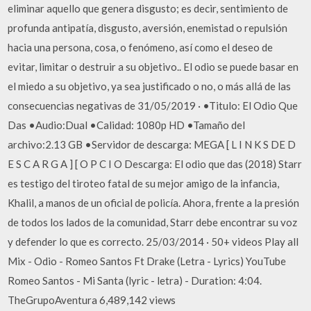
eliminar aquello que genera disgusto; es decir, sentimiento de
profunda antipatía, disgusto, aversión, enemistad o repulsión
hacia una persona, cosa, o fenómeno, así como el deseo de
evitar, limitar o destruir a su objetivo.. El odio se puede basar en
el miedo a su objetivo, ya sea justificado o no, o más allá de las
consecuencias negativas de 31/05/2019 · •Titulo: El Odio Que
Das •Audio:Dual •Calidad: 1080p HD •Tamaño del
archivo:2.13 GB •Servidor de descarga: MEGA [ L I N K S DE D
E S C A R G A ] [ O P C I O Descarga: El odio que das (2018) Starr
es testigo del tiroteo fatal de su mejor amigo de la infancia,
Khalil, a manos de un oficial de policía. Ahora, frente a la presión
de todos los lados de la comunidad, Starr debe encontrar su voz
y defender lo que es correcto. 25/03/2014 · 50+ videos Play all
Mix - Odio - Romeo Santos Ft Drake (Letra - Lyrics) YouTube
Romeo Santos - Mi Santa (lyric - letra) - Duration: 4:04.
TheGrupoAventura 6,489,142 views