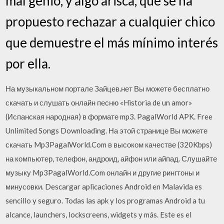
mal genio, y algo arisca, que se ha
propuesto rechazar a cualquier chico
que demuestre el más mínimo interés
por ella.
На музыкальном портале Зайцев.нет Вы можете бесплатно
скачать и слушать онлайн песню «Historia de un amor»
(Испанская народная) в формате mp3. PagalWorld APK. Free
Unlimited Songs Downloading. На этой странице Вы можете
скачать Mp3PagalWorld.Com в высоком качестве (320Kbps)
на компьютер, телефон, андроид, айфон или айпад. Слушайте
музыку Mp3PagalWorld.Com онлайн и другие рингтоны и
минусовки. Descargar aplicaciones Android en Malavida es
sencillo y seguro. Todas las apk y los programas Android a tu
alcance, launchers, lockscreens, widgets y más. Este es el