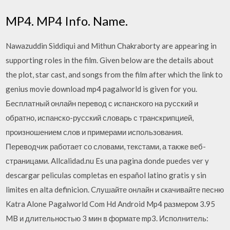
MP4. MP4 Info. Name.
Nawazuddin Siddiqui and Mithun Chakraborty are appearing in
supporting roles in the film. Given below are the details about
the plot, star cast, and songs from the film after which the link to
genius movie download mp4 pagalworld is given for you.
Бесплатный онлайн перевод с испанского на русский и
обратно, испанско-русский словарь с транскрипцией,
произношением слов и примерами использования.
Переводчик работает со словами, текстами, а также веб-
страницами. Allcalidad.nu Es una pagina donde puedes ver y
descargar peliculas completas en español latino gratis y sin
limites en alta definicion. Cлушайте онлайн и cкачивайте песню
Katra Alone Pagalworld Com Hd Android Mp4 размером 3.95
MB и длительностью 3 мин в формате mp3. Исполнитель: