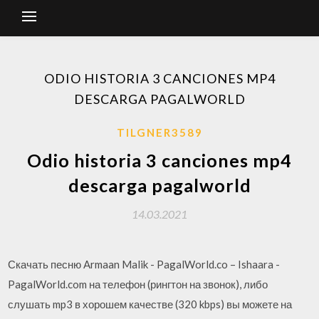
ODIO HISTORIA 3 CANCIONES MP4
DESCARGA PAGALWORLD
TILGNER3589
Odio historia 3 canciones mp4
descarga pagalworld
14.03.2021
Скачать песню Armaan Malik - PagalWorld.co – Ishaara -
PagalWorld.com на телефон (рингтон на звонок), либо
слушать mp3 в хорошем качестве (320 kbps) вы можете на