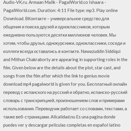
Audio-VK.ru. Armaan Malik - PagalWorld.co Ishaara -
PagalWorld.com. Duration: 4:11 File type: mp3. Play online
Download. ВКонтакте – универсальное средство для
общения и поиска друзей и одноклассников, которым
ежедневно пользуются десятки миллионов человек. Мы
хотим, чтобы друзья, однокурсники, одноклассники, соседи и
коллеги всегда оставались в контакте. Nawazuddin Siddiqui
and Mithun Chakraborty are appearing in supporting roles in the
film. Given below are the details about the plot, star cast, and
songs from the film after which the link to genius movie
download mp4 pagalworld is given for you. Бесплатный онлайн
перевод с испанского на русский и обратно, испанско-русский
словарь с транскрипцией, произношением слов и примерами
использования. Переводчик работает со словами, текстами, а
также веб-страницами. Allcalidad.nu Es una pagina donde
puedes ver y descargar peliculas completas en español latino