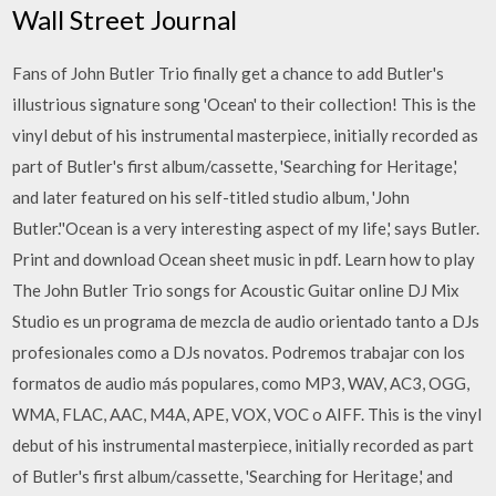
Wall Street Journal
Fans of John Butler Trio finally get a chance to add Butler's
illustrious signature song 'Ocean' to their collection! This is the
vinyl debut of his instrumental masterpiece, initially recorded as
part of Butler's first album/cassette, 'Searching for Heritage,'
and later featured on his self-titled studio album, 'John
Butler.''Ocean is a very interesting aspect of my life,' says Butler.
Print and download Ocean sheet music in pdf. Learn how to play
The John Butler Trio songs for Acoustic Guitar online DJ Mix
Studio es un programa de mezcla de audio orientado tanto a DJs
profesionales como a DJs novatos. Podremos trabajar con los
formatos de audio más populares, como MP3, WAV, AC3, OGG,
WMA, FLAC, AAC, M4A, APE, VOX, VOC o AIFF. This is the vinyl
debut of his instrumental masterpiece, initially recorded as part
of Butler's first album/cassette, 'Searching for Heritage,' and