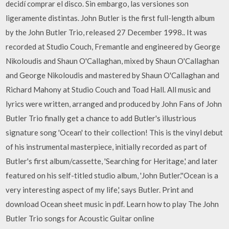
decidí comprar el disco. Sin embargo, las versiones son
ligeramente distintas. John Butler is the first full-length album
by the John Butler Trio, released 27 December 1998.. It was
recorded at Studio Couch, Fremantle and engineered by George
Nikoloudis and Shaun O'Callaghan, mixed by Shaun O'Callaghan
and George Nikoloudis and mastered by Shaun O'Callaghan and
Richard Mahony at Studio Couch and Toad Hall. All music and
lyrics were written, arranged and produced by John Fans of John
Butler Trio finally get a chance to add Butler's illustrious
signature song 'Ocean' to their collection! This is the vinyl debut
of his instrumental masterpiece, initially recorded as part of
Butler's first album/cassette, 'Searching for Heritage,' and later
featured on his self-titled studio album, 'John Butler.''Ocean is a
very interesting aspect of my life,' says Butler. Print and
download Ocean sheet music in pdf. Learn how to play The John
Butler Trio songs for Acoustic Guitar online