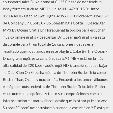
sounboard, mics DINa, stand at 8' *** Please do not trade in
lossy formats such as MP3 *** disc 01 - 47:20.15 01 Intro
02:14.40 02 Used To Get High 04:39.60 03 Pickapart 03:48.57
04 Company Sin 05:43.07 05 Something's Gotta … Descargar
MP3 By Ocean Gratis En Horabuena! la opción para escuchar
musica online gratis y descargar By Ocean mp3 gratis ya está
disponible para tí, un total de 16 canciones nuevas es el
resultado que mostramos en este playlist, Cake By The Ocean -
Dnce gratis mp3, esta canción pesa 5.91 MB y está en la más
alta calidad de 320 kbps ( audio mp3 HD ), también puedes bajar
mp3 de K'jon On Escucha música de The John Butler Trio como
Better Than, Ocean y mucho más. Encuentra los temas, álbumes
e imágenes más recientes de The John Butler Trio. John Butler
es un músico excepcional y tanto sus composiciones como su
interpretación me maravillaron desde que lo oí por primera vez.
Su obra "Ocean" me entusiasmó cuando la escuché en YT, así que