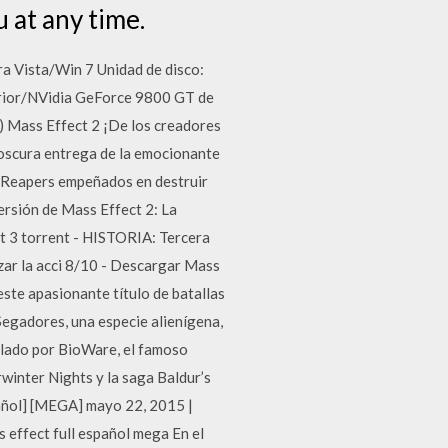
u at any time.
 Vista/Win 7 Unidad de disco:
rior/NVidia GeForce 9800 GT de
) Mass Effect 2 ¡De los creadores
 oscura entrega de la emocionante
s Reapers empeñados en destruir
ersión de Mass Effect 2: La
ct 3 torrent - HISTORIA: Tercera
zar la acci 8/10 - Descargar Mass
este apasionante título de batallas
Segadores, una especie alienígena,
ollado por BioWare, el famoso
winter Nights y la saga Baldur’s
pañol] [MEGA] mayo 22, 2015 |
s effect full español mega En el