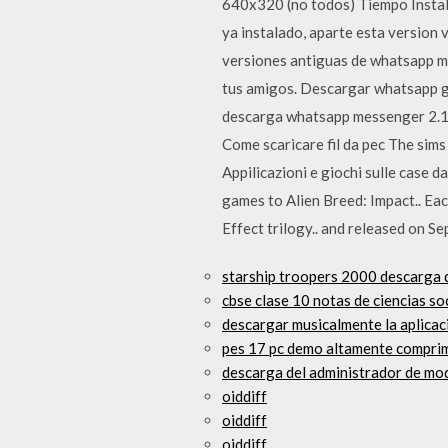
640x320 (no todos) Tiempo Instal
ya instalado, aparte esta version 
versiones antiguas de whatsapp m
tus amigos. Descargar whatsapp g
descarga whatsapp messenger 2.16
Come scaricare fil da pec The sims
Appilicazioni e giochi sulle case
games to Alien Breed: Impact.. Eac
Effect trilogy.. and released on 
starship troopers 2000 descarga d
cbse clase 10 notas de ciencias so
descargar musicalmente la aplica
pes 17 pc demo altamente compri
descarga del administrador de mod
oiddiff
oiddiff
oiddiff