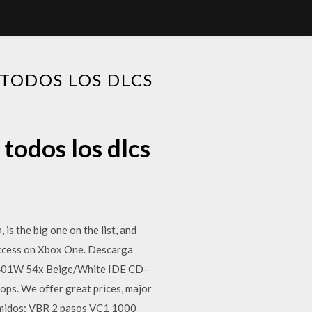
TODOS LOS DLCS
todos los dlcs
s the big one on the list, and
 Access on Xbox One. Descarga
FX5401W 54x Beige/White IDE CD-
ps. We offer great prices, major
rimidos: VBR 2 pasos VC1 1000