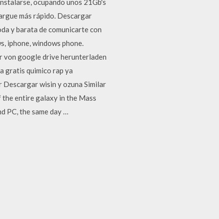
instalarse, ocupando unos 21Gb's
 cargue más rápido. Descargar
da y barata de comunicarte con
s, iphone, windows phone.
r von google drive herunterladen
a gratis quimico rap ya
r Descargar wisin y ozuna Similar
f the entire galaxy in the Mass
nd PC, the same day …