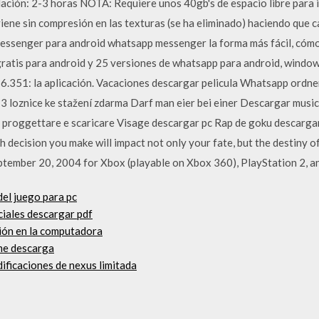
ación: 2-3 horas NOTA: Requiere unos 40gb's de espacio libre para 
viene sin compresión en las texturas (se ha eliminado) haciendo que
essenger para android whatsapp messenger la forma más fácil, cómo
ratis para android y 25 versiones de whatsapp para android, window
.351: la aplicación. Vacaciones descargar pelicula Whatsapp ordne
 3 loznice ke stažení zdarma Darf man eier bei einer Descargar music
 da proggettare e scaricare Visage descargar pc Rap de goku descarga
h decision you make will impact not only your fate, but the destiny o
September 20, 2004 for Xbox (playable on Xbox 360), PlayStation 2, a
el juego para pc
ciales descargar pdf
ción en la computadora
me descarga
ificaciones de nexus limitada