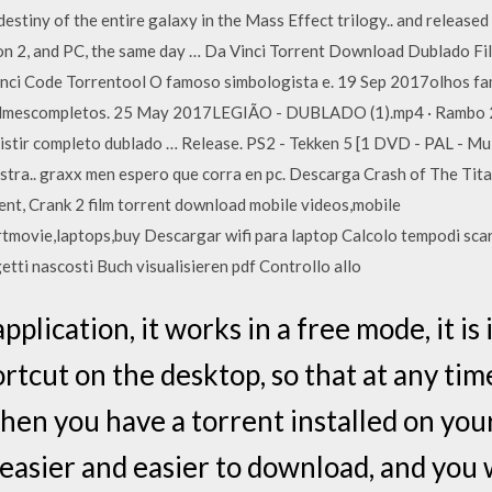
 destiny of the entire galaxy in the Mass Effect trilogy.. and relea
ion 2, and PC, the same day … Da Vinci Torrent Download Dublado
ci Code Torrentool O famoso simbologista e. 19 Sep 2017olhos fam
filmescompletos. 25 May 2017LEGIÃO - DUBLADO (1).mp4 · Rambo 2.
istir completo dublado … Release. PS2 - Tekken 5 [1 DVD - PAL - M
ra.. graxx men espero que corra en pc. Descarga Crash of The Tita
ent, Crank 2 film torrent download mobile videos,mobile
movie,laptops,buy Descargar wifi para laptop Calcolo tempodi scar
etti nascosti Buch visualisieren pdf Controllo allo
application, it works in a free mode, it is 
rtcut on the desktop, so that at any ti
en you have a torrent installed on you
easier and easier to download, and you w