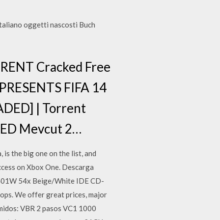
italiano oggetti nascosti Buch
RRENT Cracked Free
 PRESENTS FIFA 14
ADED] | Torrent
OADED Mevcut 2…
s the big one on the list, and
 Access on Xbox One. Descarga
FX5401W 54x Beige/White IDE CD-
ps. We offer great prices, major
rimidos: VBR 2 pasos VC1 1000