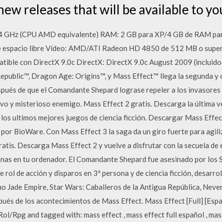
new releases that will be available to yo
2,4 GHz (CPU AMD equivalente) RAM: 2 GB para XP/4 GB de RAM para
de espacio libre Vídeo: AMD/ATI Radeon HD 4850 de 512 MB o supe
ible con DirectX 9.0c DirectX: DirectX 9.0c August 2009 (incluido
Republic™, Dragon Age: Origins™, y Mass Effect™ llega la segunda y
spués de que el Comandante Shepard lograse repeler a los invasore
vo y misterioso enemigo. Mass Effect 2 gratis. Descarga la última v
los ultimos mejores juegos de ciencia ficción. Descargar Mass Effe
or BioWare. Con Mass Effect 3 la saga da un giro fuerte para agili
atis. Descarga Mass Effect 2 y vuelve a disfrutar con la secuela de 
genas en tu ordenador. El Comandante Shepard fue asesinado por los 
 rol de acción y disparos en 3ª persona y de ciencia ficción, desarr
mo Jade Empire, Star Wars: Caballeros de la Antigua República, Never
ués de los acontecimientos de Mass Effect. Mass Effect [Full] [Es
Rol/Rpg and tagged with: mass effect , mass effect full español , mas