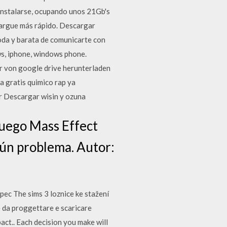
instalarse, ocupando unos 21Gb's
 cargue más rápido. Descargar
da y barata de comunicarte con
s, iphone, windows phone.
r von google drive herunterladen
a gratis quimico rap ya
ar Descargar wisin y ozuna
 juego Mass Effect
gún problema. Autor:
ec The sims 3 loznice ke stažení
e da proggettare e scaricare
ct.. Each decision you make will