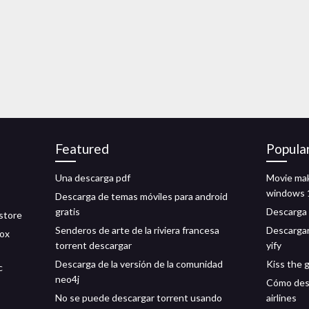
Featured
Popula
Una descarga pdf
Movie mak
windows 1
Descarga de temas móviles para android
gratis
Descarga 
 store
Senderos de arte de la riviera francesa
Descargar
box
torrent descargar
yify
Descarga de la versión de la comunidad
Kiss the g
c
neo4j
Cómo desc
No se puede descargar torrent usando
airlines