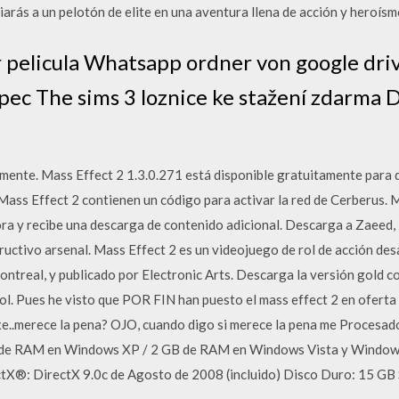
rás a un pelotón de elite en una aventura llena de acción y heroísmo
 pelicula Whatsapp ordner von google dri
 pec The sims 3 loznice ke stažení zdarma 
ente. Mass Effect 2 1.3.0.271 está disponible gratuitamente para d
ass Effect 2 contienen un código para activar la red de Cerberus. M
ra y recibe una descarga de contenido adicional. Descarga a Zaeed, 
ructivo arsenal. Mass Effect 2 es un videojuego de rol de acción d
ntreal, y publicado por Electronic Arts. Descarga la versión gold c
ol. Pues he visto que POR FIN han puesto el mass effect 2 en oferta 
xe..merece la pena? OJO, cuando digo si merece la pena me Procesado
de RAM en Windows XP / 2 GB de RAM en Windows Vista y Windows
ectX®: DirectX 9.0c de Agosto de 2008 (incluido) Disco Duro: 15 GB