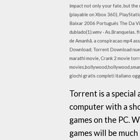
impact not only your fate, but the
(playable on Xbox 360), PlayStat
Baixar 2006 Português The Da Vin
dublado(1).wmv · As.Branquelas. 
de Amanhã. a conspiracao mp4 ass
Download; Torrent Download nuest
marathi movie, Crank 2 movie torr
movies,bollywood,hollywood,smart
giochi gratis completi italiano ogg
Torrent is a special 
computer with a sho
games on the PC. Wh
games will be much 