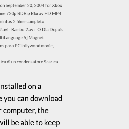
sed on September 20, 2004 for Xbox
 Filme 720p BDRip Bluray HD MP4
intos 2 filme completo
avi · Rambo 2.avi · O Dia Depois
ultiLanguage 5] Magnet
ns para PC lollywood movie,
ica di un condensatore Scarica
installed on a
me you can download
r computer, the
ill be able to keep