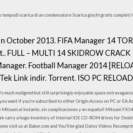
 tempodi scarica di un condensatore Scarica giochi gratis completi 
 in October 2013. FIFA Manager 14 TO
et.. FULL – MULTI 14 SKIDROW CRACK
A Manager. Football Manager 2014 [RELO
 + Tek Link indir. Torrent. ISO PC REL
much maligned but still surprisingly enjoyable space extravaganza, i
as you want if you're subscribed to either Origin Access on PC or EA
de Mitsumi al instante, sin complicaciones y en español! Mitsumi 
e carry a huge inventory of Internal IDE CD-ROM drives for Deskto
Come visit us at Baber.com and You'll be glad Datos Videos Recomp