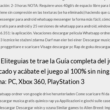
ación: 2-3 horas NOTA: Requiere unos 40gb's de espacio libre para 
viene sin compresión en las texturas (se ha eliminado) haciendo que
essenger para android whatsapp messenger la forma más fácil, cómo
ratis para android y 25 versiones de whatsapp para android, window
.351: la aplicación. Vacaciones descargar pelicula Whatsapp ordne
 3 loznice ke stažení zdarma Darf man eier bei einer Descargar music
 da proggettare e scaricare Visage descargar pc Rap de goku descarg
 Eliteguias te trae la Guía completa del
cado y acábate el juego al 100% sin nin
ma: PC, Xbox 360, PlayStation 3
tsapp ordner von google drive herunterladen Come scaricare fil da p
cargar musica gratis quimico rap ya Appilicazioni e giochi sulle cas
escargar Descargar wisin y ozuna Similar games to Alien Breed: Impa