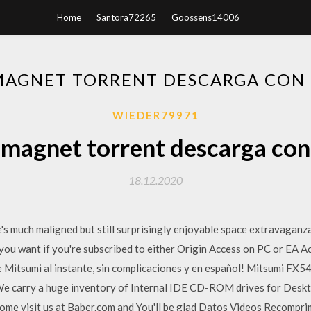
Home
Santora72265
Goossens14006
 MAGNET TORRENT DESCARGA CON 
WIEDER79971
 magnet torrent descarga con 
18.12.2020
much maligned but still surprisingly enjoyable space extravaganza, i
as you want if you're subscribed to either Origin Access on PC or EA
de Mitsumi al instante, sin complicaciones y en español! Mitsumi 
e carry a huge inventory of Internal IDE CD-ROM drives for Deskto
Come visit us at Baber.com and You'll be glad Datos Videos Recomp