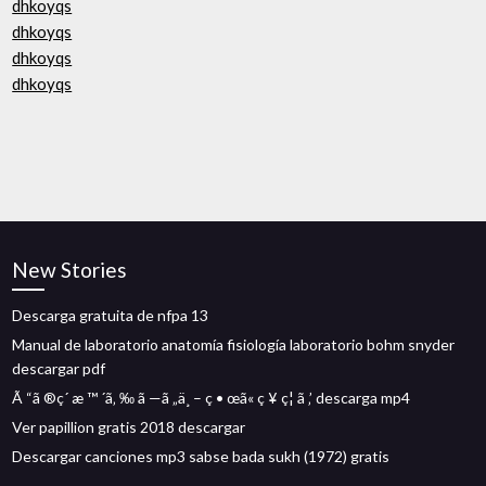
dhkoyqs
dhkoyqs
dhkoyqs
dhkoyqs
New Stories
Descarga gratuita de nfpa 13
Manual de laboratorio anatomía fisiología laboratorio bohm snyder
descargar pdf
Ã “ã ®ç´ æ ™ ´ã‚ ‰ ã —ã „ä¸ – ç • œã« ç ¥ ç¦ ã ‚’ descarga mp4
Ver papillion gratis 2018 descargar
Descargar canciones mp3 sabse bada sukh (1972) gratis