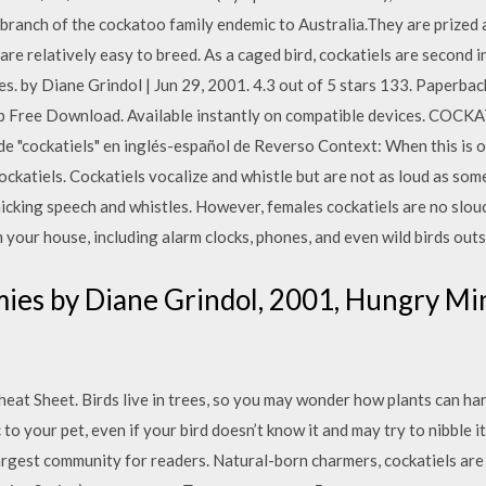
n branch of the cockatoo family endemic to Australia.They are prize
re relatively easy to breed. As a caged bird, cockatiels are second i
s. by Diane Grindol | Jun 29, 2001. 4.3 out of 5 stars 133. Paperba
 App Free Download. Available instantly on compatible devices. COC
 "cockatiels" en inglés-español de Reverso Context: When this is ove
cockatiels. Cockatiels vocalize and whistle but are not as loud as som
cking speech and whistles. However, females cockatiels are no slouc
your house, including alarm clocks, phones, and even wild birds outs
ies by Diane Grindol, 2001, Hungry Mind
at Sheet. Birds live in trees, so you may wonder how plants can har
to your pet, even if your bird doesn’t know it and may try to nibble 
argest community for readers. Natural-born charmers, cockatiels are