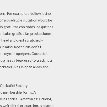
ns. For example, a yellow lutino
 of a quadruple mutation would be
do gratuitas con todos los que nos
elículas gratis a las producciones
r head and crest scratched -
in mind, most birds don’t t
ствует в продаже. Cockatiel,
nd a heavy beak used to crack nuts.
ockatiel lives in open areas and
 Cockatiel Society
and membership forms. A
mies series): Amazon.es: Grindol,
eiro bird, or quarrion, is a small