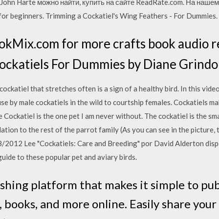
John Harte можно найти, купить на сайте ReadRate.com. На наше
 for beginners. Trimming a Cockatiel's Wing Feathers - For Dummies.
kMix.com for more crafts book audio re
ockatiels For Dummies by Diane Grindol
ockatiel that stretches often is a sign of a healthy bird. In this video t
use by male cockatiels in the wild to courtship females. Cockatiels m
e Cockatiel is the one pet I am never without. The cockatiel is the s
relation to the rest of the parrot family (As you can see in the picture,
8/2012 Lee "Cockatiels: Care and Breeding" por David Alderton dis
uide to these popular pet and aviary birds.
blishing platform that makes it simple to pu
 books, and more online. Easily share your