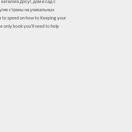
каталога Досуг, дом и сад с
ругие страны на уникальных
up to speed on how to Keeping your
he only book you'll need to help