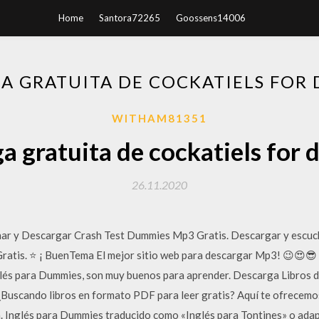
Home
Santora72265
Goossens14006
A GRATUITA DE COCKATIELS FOR
WITHAM81351
a gratuita de cockatiels for
26.11.2020
uchar y Descargar Crash Test Dummies Mp3 Gratis. Descargar y escuc
Gratis. ⭐ ¡ BuenTema El mejor sitio web para descargar Mp3! 😉😍
nglés para Dummies, son muy buenos para aprender. Descarga Libros
Buscando libros en formato PDF para leer gratis? Aquí te ofrecemo
ta. Inglés para Dummies traducido como «Inglés para Tontines» o ad