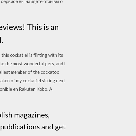
м сервисе вы найдете отзывы о
views! This is an
.
his cockatiel is flirting with its
ake the most wonderful pets, and I
mallest member of the cockatoo
 taken of my cockatiel sitting next
ponible en Rakuten Kobo. A
blish magazines,
 publications and get