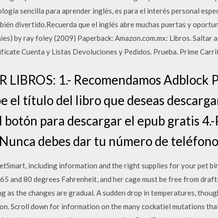
logía sencilla para aprender inglés, es para el interés personal esp
ambién divertido.Recuerda que el inglés abre muchas puertas y oportu
ies) by ray foley (2009) Paperback: Amazon.com.mx: Libros. Saltar al
tifícate Cuenta y Listas Devoluciones y Pedidos. Prueba. Prime Carrit
BROS: 1.- Recomendamos Adblock Plu
ibe el título del libro que deseas descarg
l botón para descargar el epub gratis 4.
.-Nunca debes dar tu número de teléfono
tSmart, including information and the right supplies for your pet bir
5 and 80 degrees Fahrenheit, and her cage must be free from drafts.
g as the changes are gradual. A sudden drop in temperatures, though
on. Scroll down for information on the many cockatiel mutations that