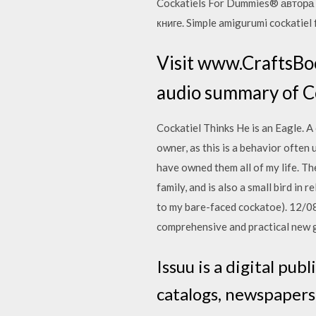
Cockatiels For Dummies® автора 
книге. Simple amigurumi cockatiel
Visit www.CraftsBoo
audio summary of C
Cockatiel Thinks He is an Eagle. A c
owner, as this is a behavior often 
have owned them all of my life. Th
family, and is also a small bird in 
to my bare-faced cockatoe). 12/0
comprehensive and practical new g
Issuu is a digital pu
catalogs, newspapers,