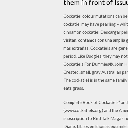
them in front of Issu
Cockatiel colour mutations can be
cockatiel may have pearling – whit
cinnamon cockatiel Descargar pelíc
visitan, contamos con una amplia g
más extrañas. Cockatiels are gener
period. Like Budgies, they may not
Cockatiels For Dummies®. John H
Crested, small, gray Australian par
The cockatiel is in the same family
eats grass.
Complete Book of Cockatiels” and 
(www.cockatiels.org) and the Amer
subscription to Bird Talk Magazin
Diane: Libros en idiomas extranjer