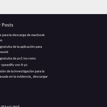
r Posts
s para la descarga de macbook
uo
ratuita de la aplicación para
upwork
gratuita de ps1 iso roms
 speedify von fr pc
ón de la investigación para la
basada en la evidencia_ descargar
 gta v rc mod