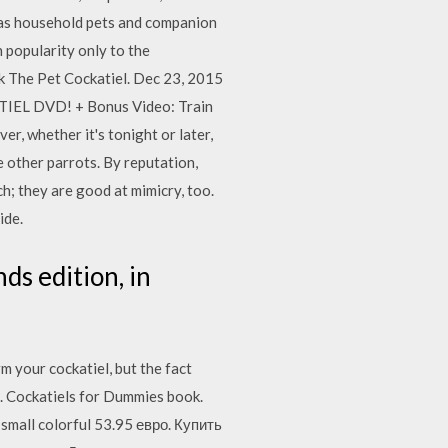
d as household pets and companion
n popularity only to the
ck The Pet Cockatiel. Dec 23, 2015
KATIEL DVD! + Bonus Video: Train
r, whether it's tonight or later,
e other parrots. By reputation,
h; they are good at mimicry, too.
ide.
s edition, in
m your cockatiel, but the fact
it. Cockatiels for Dummies book.
 small colorful 53.95 евро. Купить