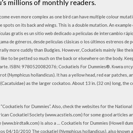
u’s millions of monthly readers.
come even more complex as one bird can have multiple colour mutatio
e spots on its back and wings. This is a double mutation. An example
ulas gratis es un sitio web dedicado a películas de intercambio rápi
ama de géneros, desde películas clásicas o los últimos estrenos de p
ally more cuddly than Budgies. However, Cockatiels mainly like thei
 like to be petted so much on the back or elsewhere on the body. Keep 
arte. ISBN: 9780520082076; Cockatiels For Dummies®. Книга отсут
rot (Nymphicus hollandicus). It has a yellow head, red ear patches, a
 (Cacatuidae) as the larger cockatoo. About 13 in. (32 cm) long, the c
“Cockatiels for Dummies”. Also, check the websites for the National
ican Cockatiel Society (www.acstiels.com) for some good articles 
e (www.birdtalk.com) is also a … Cockatiels for Dummies (Howell dum
os 04/10/2010 The cockatiel (Nymphicus hollandicus), also known as w