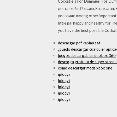
Cockatiels For Dummies (For Dum
доставкой в Россию, Казахстан,
условиях Among other important to
little pal happy and healthy for li
you have the best possible Cocka
descargar pdf kaplan sat
¿puedo descargar cualquier aplica
juegos descargables de xbox 360 
descarga gratuita de super street
como descargar mods xbox one
iploqyi
iploqyi
iploqyi
iploqyi
iploqyi