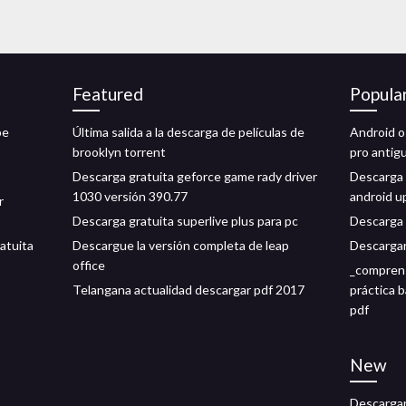
Featured
Popula
pe
Última salida a la descarga de películas de
Android o
brooklyn torrent
pro antig
Descarga gratuita geforce game rady driver
Descarga g
1030 versión 390.77
android 
r
Descarga gratuita superlive plus para pc
Descarga 
atuita
Descargue la versión completa de leap
Descargar
office
_comprensi
Telangana actualidad descargar pdf 2017
práctica 
pdf
New
Descargar