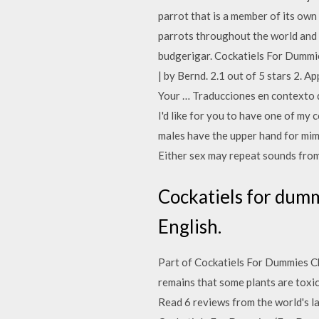
parrot that is a member of its ow
parrots throughout the world and a
budgerigar. Cockatiels For Dummie
| by Bernd. 2.1 out of 5 stars 2.
Your … Traducciones en contexto de
I'd like for you to have one of my 
males have the upper hand for mimi
Either sex may repeat sounds from 
Cockatiels for dumm
English.
Part of Cockatiels For Dummies Che
remains that some plants are toxic 
Read 6 reviews from the world's l