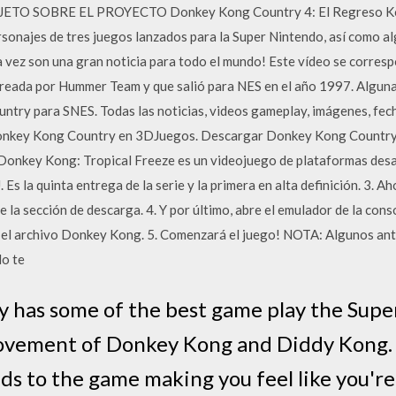
ROJETO SOBRE EL PROYECTO Donkey Kong Country 4: El Regreso Ko
sonajes de tres juegos lanzados para la Super Nintendo, así como a
a vez son una gran noticia para todo el mundo! Este vídeo se corres
eada por Hummer Team y que salió para NES en el año 1997. Algunas
ntry para SNES. Todas las noticias, videos gameplay, imágenes, fecha
Donkey Kong Country en 3DJuegos. Descargar Donkey Kong Country: 
Donkey Kong: Tropical Freeze es un videojuego de plataformas desa
 Es la quinta entrega de la serie y la primera en alta definición. 3
a sección de descarga. 4. Y por último, abre el emulador de la conso
a el archivo Donkey Kong. 5. Comenzará el juego! NOTA: Algunos an
o te
has some of the best game play the Supe
movement of Donkey Kong and Diddy Kong.
ds to the game making you feel like you're 