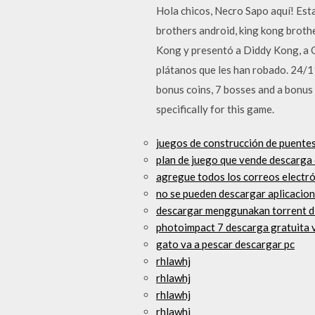
Hola chicos, Necro Sapo aquí! Est
brothers android, king kong broth
Kong y presentó a Diddy Kong, a C
plátanos que les han robado. 24/1
bonus coins, 7 bosses and a bonus
specifically for this game.
juegos de construcción de puentes
plan de juego que vende descarga 
agregue todos los correos electró
no se pueden descargar aplicacion
descargar menggunakan torrent d
photoimpact 7 descarga gratuita 
gato va a pescar descargar pc
rhlawhj
rhlawhj
rhlawhj
rhlawhj