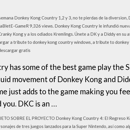
 semana Donkey Kong Country 1,2 y 3, no te pierdas de la diversio
 PaBletE-GameR 9,326 views. Donkey Kong Country le infundió nueva
ranky Kong y a los odiados Kremlings. Únete a DK y a Diddy en su af
argar a tribute to donkey kong country windows, a tribute to donkey
escargar gratis
y has some of the best game play the 
fluid movement of Donkey Kong and Did
e just adds to the game making you feel
d you. DKC is an …
ROJETO SOBRE EL PROYECTO Donkey Kong Country 4: El Regreso Ko
sonajes de tres juegos lanzados para la Super Nintendo, así como a