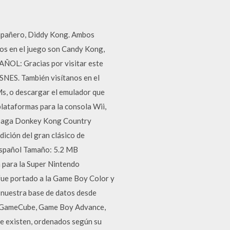
mpañero, Diddy Kong. Ambos
dos en el juego son Candy Kong,
ÑOL: Gracias por visitar este
NES. También visítanos en el
s, o descargar el emulador que
ataformas para la consola Wii,
la saga Donkey Kong Country
ición del gran clásico de
Español Tamaño: 5.2 MB
 para la Super Nintendo
 fue portado a la Game Boy Color y
 nuestra base de datos desde
S, GameCube, Game Boy Advance,
ue existen, ordenados según su