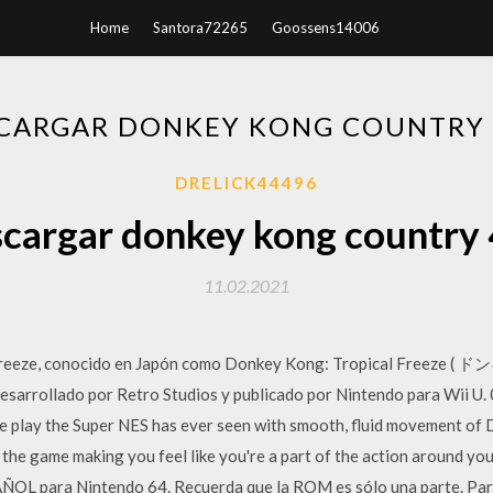
Home
Santora72265
Goossens14006
CARGAR DONKEY KONG COUNTRY 
DRELICK44496
cargar donkey kong country 
11.02.2021
al Freeze, conocido en Japón como Donkey Kong: Tropical 
desarrollado por Retro Studios y publicado por Nintendo para Wii
e play the Super NES has ever seen with smooth, fluid movement o
 the game making you feel like you're a part of the action around yo
L para Nintendo 64. Recuerda que la ROM es sólo una parte. Para