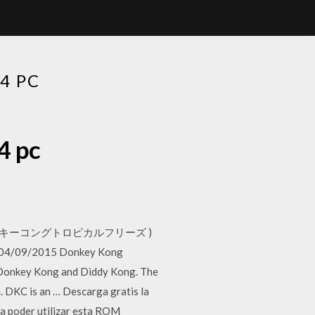
4 PC
4 pc
Freeze ( ドンキーコングトロピカルフリーズ )
 U. 04/09/2015 Donkey Kong
f Donkey Kong and Diddy Kong. The
u. DKC is an … Descarga gratis la
 poder utilizar esta ROM