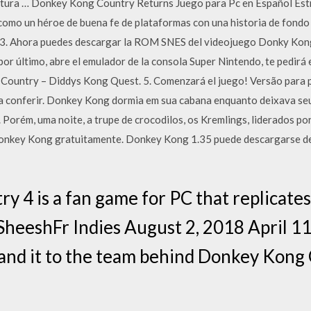
tura … Donkey Kong Country Returns Juego para Pc en Español Estr
omo un héroe de buena fe de plataformas con una historia de fondo 
ha … 3. Ahora puedes descargar la ROM SNES del videojuego Donky K
 por último, abre el emulador de la consola Super Nintendo, te pedirá
 Country – Diddys Kong Quest. 5. Comenzará el juego! Versão para 
a conferir. Donkey Kong dormia em sua cabana enquanto deixava seu
Porém, uma noite, a trupe de crocodilos, os Kremlings, liderados por
onkey Kong gratuitamente. Donkey Kong 1.35 puede descargarse des
 4 is a fan game for PC that replicate
- SheeshFr Indies August 2, 2018 April 1
hand it to the team behind Donkey Kong