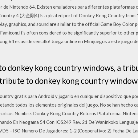
or de Nintendo 64. Existen emuladores para diferentes plataformas
untry 4 (大金剛4) is a pirated port of Donkey Kong Country from 1
y, graphics, and sound are similar to the official Game Boy Color
Famicom.It's often considered to be significantly superior to other
ong 64 es así de sencillo! Juega online en Minijuegos a este juego
 to donkey kong country windows, a trib
tribute to donkey kong country windows
try gratis para Android y jugarlo en cualquier dispositivo que po
petando todos los elementos originales del juego. No se han hecho c
 Técnicos Nombre: Donkey Kong Country Returns Plataforma: Ninte
onando En Neogama 54 Con IOS249 Rev. 21 De Waninkoko Lenguaj
VD5 – ISO Numero De Jugadores: 1-2 (Cooperativo: 2) Fecha De L