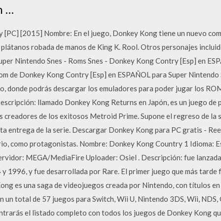
n …
 [PC] [2015] Nombre: En el juego, Donkey Kong tiene un nuevo co
e plátanos robada de manos de King K. Rool. Otros personajes inclui
er Nintendo Snes - Roms Snes - Donkey Kong Contry [Esp] en ESPA
om de Donkey Kong Contry [Esp] en ESPAÑOL para Super Nintendo S
o, donde podrás descargar los emuladores para poder jugar los ROM
ripción: llamado Donkey Kong Returns en Japón, es un juego de pl
os creadores de los exitosos Metroid Prime. Supone el regreso de 
rta entrega de la serie. Descargar Donkey Kong para PC gratis - Reed
io, como protagonistas. Nombre: Donkey Kong Country 1 Idioma: 
vidor: MEGA/MediaFire Uploader: Osiel . Descripción: fue lanzada
y 1996, y fue desarrollada por Rare. El primer juego que más tarde
ong es una saga de videojuegos creada por Nintendo, con títulos en
n un total de 57 juegos para Switch, Wii U, Nintendo 3DS, Wii, ND
ntrarás el listado completo con todos los juegos de Donkey Kong q