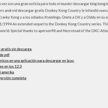
a vez son una gran noticia para todo el mundo! descargar king kong 
ers android descargar gratis Donkey Kong Country le infundió nuev
ranky Kong y a los odiados Kremlings. Únete a DK y a Diddy en su af
1/1994 An extended sequel to the Donkey Kong Country series. This 
 world. Special thanks to aperson98 and Necrotoad of the DKC-Atla
 gratis sin descarga
de pdf
nicos en una aplicación para descargar en la pc
es en ios 12.3
i amerika
versión completa