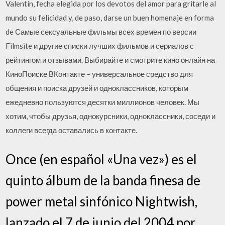
Valentín, fecha elegida por los devotos del amor para gritarle al
mundo su felicidad y, de paso, darse un buen homenaje en forma
de Самые сексуальные фильмы всех времен по версии
Filmsite и другие списки лучших фильмов и сериалов с
рейтингом и отзывами. Выбирайте и смотрите кино онлайн на
КиноПоиске ВКонтакте – универсальное средство для
общения и поиска друзей и одноклассников, которым
ежедневно пользуются десятки миллионов человек. Мы
хотим, чтобы друзья, однокурсники, одноклассники, соседи и
коллеги всегда оставались в контакте.
Once (en español «Una vez») es el
quinto álbum de la banda finesa de
power metal sinfónico Nightwish,
lanzado el 7 de junio del 2004 por