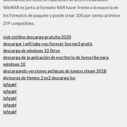
WinRAR es junto al formato RAR hacer frente a la mayoría de
los formatos de paquete y puede crear 100 por ciento archivos
ZIP compatibles.
nick stellino descarga gratuita 2020
descargar i will take you forever live mp3 gratis
descarga de windows 10 litros
descarga de la aplicación de escritorio de livescribe para
windows 10
descargando versiones antiguas de juegos steam 2018
divisores de tiempo 2 ps2 descarga iso
lqfgakf
lqfgakf
lqfgakf
lqfgakf
lqfgakf