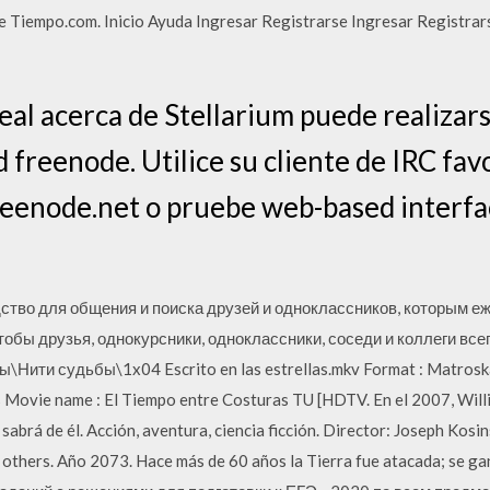
 Tiempo.com. Inicio Ayuda Ingresar Registrarse Ingresar Registrar
eal acerca de Stellarium puede realizars
d freenode. Utilice su cliente de IRC fav
reenode.net o pruebe web-based interfa
ство для общения и поиска друзей и одноклассников, которым е
обы друзья, однокурсники, одноклассники, соседи и коллеги всег
Нити судьбы\1x04 Escrito en las estrellas.mkv Format : Matroska F
s Movie name : El Tiempo entre Costuras TU [HDTV. En el 2007, Will
 sabrá de él. Acción, aventura, ciencia ficción. Director: Joseph Kosi
thers. Año 2073. Hace más de 60 años la Tierra fue atacada; se ganó