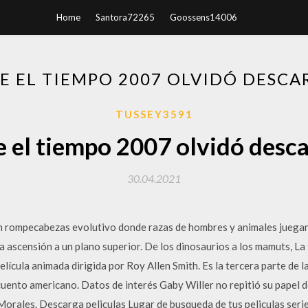
Home
Santora72265
Goossens14006
UE EL TIEMPO 2007 OLVIDÓ DESCA
TUSSEY3591
e el tiempo 2007 olvidó desc
30.04.2021
, un rompecabezas evolutivo donde razas de hombres y animales juegan
a ascensión a un plano superior. De los dinosaurios a los mamuts, La t
elícula animada dirigida por Roy Allen Smith. Es la tercera parte de 
uento americano. Datos de interés Gaby Willer no repitió su papel d
rales. Descarga peliculas Lugar de busqueda de tus peliculas seri