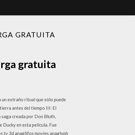
RGA GRATUITA
arga gratuita
 un extraño ritual que sólo puede
ierra antes del tiempo III: El
la saga creada por Don Bluth,
e Ducky en esta película. Fue
es tv 3d anaglifos movies anaglyph