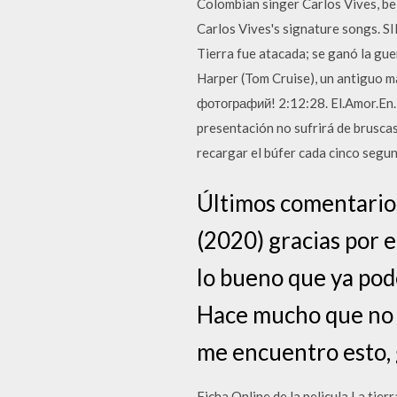
Colombian singer Carlos Vives, bel
Carlos Vives's signature songs. S
Tierra fue atacada; se ganó la gue
Harper (Tom Cruise), un antiguo m
фотографий! 2:12:28. El.Amor.En
presentación no sufrirá de brusca
recargar el búfer cada cinco segu
Últimos comentarios
(2020) gracias por el
lo bueno que ya po
Hace mucho que no e
me encuentro esto, 
Ficha Online de la pelicula La tier