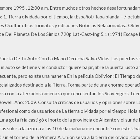
ciembre 1995 , 12:00 a.m. Entre muchos otros hechos desafortunadam
s: 1. Tierra olvidada por el tiempo, la (Español) Tapa blanda – 7 oc
nes Ocultar otros formatos y ediciones Noticias Relacionadas:. Obl
pe Del Planeta De Los Simios 720p Lat-Cast-Ing 5.1 (1971) Escape
a Puerta De Tu Auto Con La Mano Derecha Salva Vidas. Las puertas s
n auto se detiene y el conductor quiere bajar, abre la puerta justo a 
frecuente, pero existe una manera En la pelicula Oblivion: El Tiempo d
ecializados destinado a la Tierra. Forma parte de una enorme operaci
rra con la aterradora amenaza que representan los Scavengers. Leer c
Howell. Año: 2009. Consulta críticas de usuarios y opiniones sobre La
profesional como de usuarios de La tierra olvidada por el tiempo Hola
na gota fria castigó el norte de la provincia de Alicante y el sur de 
as subir a la azotea a las 10 de la mañana me encontré con esto Una
in el torneo de la Primera A. Unión se va a la tierra del olvido, com