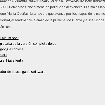
 заданий с решениями для подготовки к ЕГЭ—2020 по всем предме
. El tiempo no tiene dimensión porque se desvanece. El alma es la v
o que María Dueñas. Una novela que avanza por los mapas de la memor
onial, al Madrid pro-alemán de la primera posguerra y a una Lisboa
sin rumbo.
l álbum rock
ratuita de la versión completa de pc
 google chrome
a ark
raft java lenta
ador de descarga de software