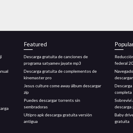
Featured
Popula
i
Descarga gratuita de canciones de
Reducción
programa satyamev jayate mp3
federal 2
anual
Descarga gratuita de complementos de
Navegador
kinemaster pro
descargar
Jesus culture come away álbum descargar
Descarga 
zip
completa
Puedes descargar torrents sin
Sobreviví 
sembradoras
descarga 
carga
Ultipro apk descarga gratuita versión
Baby driv
antigua
gratuita