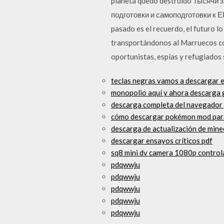
planeta quedó destruido Тысячи
подготовки и самоподготовки к ЕГЭ
pasado es el recuerdo, el futuro l
transportándonos al Marruecos col
oportunistas, espías y refugiados 
teclas negras vamos a descargar e
monopolio aquí y ahora descarga g
descarga completa del navegador
cómo descargar pokémon mod par
descarga de actualización de minec
descargar ensayos críticos pdf
sq8 mini dv camera 1080p control
pdqwwju
pdqwwju
pdqwwju
pdqwwju
pdqwwju