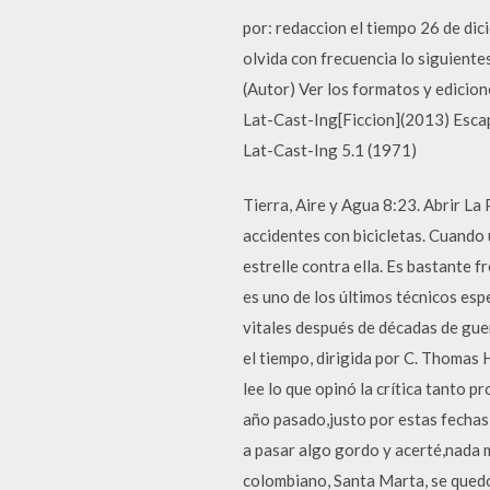
por: redaccion el tiempo 26 de di
olvida con frecuencia lo siguiente
(Autor) Ver los formatos y edicio
Lat-Cast-Ing[Ficcion](2013) Esca
Lat-Cast-Ing 5.1 (1971)
Tierra, Aire y Agua 8:23. Abrir L
accidentes con bicicletas. Cuando u
estrelle contra ella. Es bastante 
es uno de los últimos técnicos esp
vitales después de décadas de gue
el tiempo, dirigida por C. Thomas 
lee lo que opinó la crítica tanto 
año pasado,justo por estas fechas,u
a pasar algo gordo y acerté,nada m
colombiano, Santa Marta, se quedó s