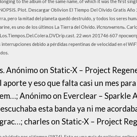
onging to the album of the same name, of which it was the first single
INOPSIS. Plot. Descargar Oblivion El Tiempo Del Olvido Gratis Año
rra, pero la mitad del planeta quedó destruido, y todos los seres h
arine, es uno de los últimos La Tierra del Olvido. Исполнитель. Car
.Los.Tiempos.Del.Colera.DVDrip.cast. 22 июл 201746 607 просмот
s interrupciones debido a pérdidas repentinas de velocidad en el WiF
ndos.
. Anónimo on Static-X – Project Regener
 aporte y eso que falta casi un mes para su
dem…; Anónimo on Everclear – Sparkle 
scuchaba esta banda ya ni me acordaba 
grac…; charles on Static-X – Project Reg
ra olvidada por el tiempo (1974). Esta es una guía de películas online 