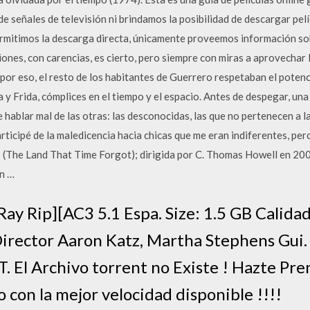
e señales de televisión ni brindamos la posibilidad de descargar pelíc
ermitimos la descarga directa, únicamente proveemos información sob
iones, con carencias, es cierto, pero siempre con miras a aprovechar
por eso, el resto de los habitantes de Guerrero respetaban el potenc
a y Frida, cómplices en el tiempo y el espacio. Antes de despegar, u
hablar mal de las otras: las desconocidas, las que no pertenecen a la
ticipé de la maledicencia hacia chicas que me eran indiferentes, pe
- (The Land That Time Forgot); dirigida por C. Thomas Howell en 20
en …
uRay Rip][AC3 5.1 Espa. Size: 1.5 GB Calid
irector Aaron Katz, Martha Stephens Gui.
l Archivo torrent no Existe ! Hazte Pre
 con la mejor velocidad disponible !!!!