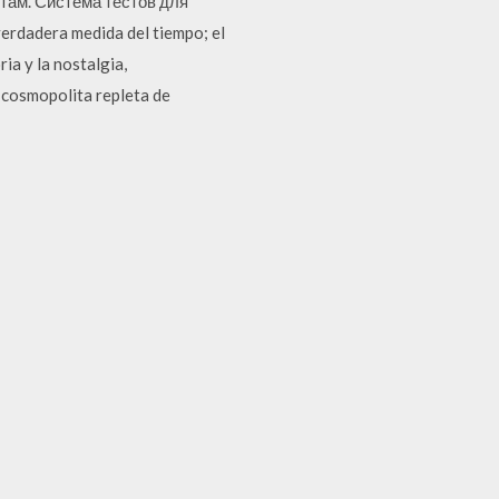
там. Система тестов для
erdadera medida del tiempo; el
ia y la nostalgia,
 cosmopolita repleta de