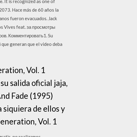
. It is recognized as one of
 2073. Hace más de 60 años la
umanos fueron evacuados. Jack
los Vives feat. за просмотры
ров. Комментировать1. Su
i que generan que el video deba
ation, Vol. 1
 salida oficial jaja,
And Fade (1995)
siquiera de ellos y
eneration, Vol. 1
gratis, no realizamos